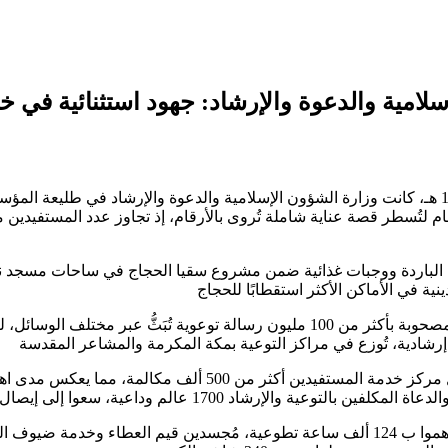
):د.دحمان الحدي.-في موسم الحج لعام 1446 هـ، كانت وزارة الشؤون الإسلامية والدعوة وا
 لتُسطر قصة عناية شاملة تُروى بالأرقام، إذ تجاوز عدد المستفيدين من 
 الرائدة، خصصت الوزارة 1,680,000 لتر من المياه الباردة ووجبات غذائية ضمن مشروع سقيا الح
أما على الصعيد التوعوي، فقد بلغت أنشطة الوزارة 125 ألف منشط، مصحوبة بأكثر من 00
وفي خطوةٍ نوعية تعكس التحول الرقمي في الخدمات الدينية، استقبل