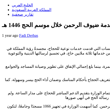
الخليج العربي
المملكة العربية السعودية
تقارير صحفية
1 year ago
Fadi Derbas
لإرشاد في طليعة المؤسسات التي قدمت خدمات نوعية للحجاج، مجسدةً رؤية المملكة في
خدماتها ثلاثة ملايين حاج، في تجسيدٍ لرسالتها الدينية والتوعوية
جاج في ساحات مسجد نمرة، بينما بلغ إجمالي الإنفاق على تطوير وصيانة المساجد والجوامع
1 مليون رسالة توعوية تُبَثُّ عبر مختلف الوسائل، لتعريف الحجاج بأحكام المناسك وضمان أداء الحج بيسر وسهولة. كما
 مركز خدمة المستفيدين أكثر من 500 ألف مكالمة، مما يعكس مدى اهتمام الوزارة بتقديم الدعم المباشر للحجاج على مدار الساعة. ولم
وبروحٍ من التفاني، شارك في هذه الجهود أكثر من 25 ألف متطوع، ساهموا ب 124 ألف ساعة تطوعية، مُجسدين قيم العطاء وخدمة ضيوف الرحمن. كما أسهمت الوزارة في تجهيز 1066 مسجدًا وجامعًا، لتكون