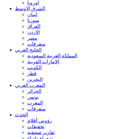
اوروبا
الشرق الاوسط
لبنان
سوريا
العراق
الاردن
مصر
متفرقات
الخليج العربي
المملكة العربية السعودية
الامارات العربية
الكويت
قطر
البحرين
المغرب العربي
الجزائر
تونس
المغرب
متفرقات
الحدث
رؤوس أقلام
تحقيقات
تقارير صحفية
شعراء وادباء