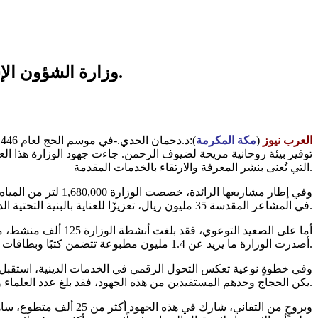
وزارة الشؤون الإسلامية والدعوة والإرشاد: جهود استثنائية في خدمة ضيوف الرحمن خلال موسم الحج 1446 هـ.
العرب نيوز
(
مكة المكرمة
توفير بيئة روحانية مريحة لضيوف الرحمن. جاءت جهود الوزارة هذا العام
التي تُعنى بنشر المعرفة والارتقاء بالخدمات المقدمة.
وفي إطار مشاريعها
في المشاعر المقدسة 35 مليون ريال، تعزيزًا للعناية بالبنية التحتية الدينية في الأماكن الأكثر استقطابًا للحجاج.
أصدرت الوزارة ما يزيد عن 1.4 مليون مطبوعة تتضمن كتبًا وبطاقات إرشادية، تُوزع في مراكز التوعية بمكة المكرمة والمشاعر المقدسة.
يكن الحجاج وحدهم المستفيدين من هذه الجهود، فقد بلغ عدد العلماء والدعاة المكلفين بالتوعية والإرشاد 1700 عالم وداعية، سعوا إلى إيصال رسالة الحج في أبهى صورها.