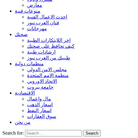
معارض
منوعات فنية
احدث الاعمال الفنية
فنان العرب نيوز
مهرجانات
صحتك
اخر اللابتكارات الطبية
كيف تحافظ على صحتك
ارشادات طبية
طبيبك من العرب نيوز
منظمات دولية
مجلس الامن الدولي
منظمة الامم المتحدة
الاتحاد الاوروبي
جامعة بيروت
الاقتصادية
مال واعمال
اسعار الذهب
اسعار النفط
سوق العقارات
من نحن
Search for: