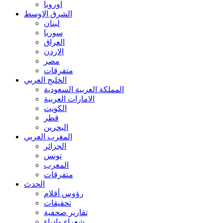
اوروبا
الشرق الاوسط
لبنان
سوريا
العراق
الاردن
مصر
متفرقات
الخليج العربي
المملكة العربية السعودية
الامارات العربية
الكويت
قطر
البحرين
المغرب العربي
الجزائر
تونس
المغرب
متفرقات
الحدث
رؤوس أقلام
تحقيقات
تقارير صحفية
شعراء وادباء