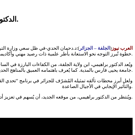
الدكتور براهيمي عبد القادر مديرًا للتعليم الخاص. تعيين يُجسد الثقة في الكفاءات التربوية الجزائرية.
العرب نيوز
(
الجلفة – الجزائر
):د.دحمان الحدي-في ظل سعي وزارة التربية 
خطوة تُبرز التوجه نحو الاستعانة بأطر علمية ذات رصيد مهني وأكاديمي وطني وعربي مشرف.
ويُعد الدكتور براهيمي، ابن ولاية الجلفة، من الكفاءات البارزة في ا
جامعة يحيى فارس بالمدية. كما يُعرف باهتمامه العميق بالمناهج الحديثة والقضايا الديداكتيكية.
ولعل أبرز محطات تألقه تمثيله المُشرّف للجزائر في برنامج “تحدي القر
والتأثير الإيجابي في الأجيال الصاعدة.
ويُنتظر من الدكتور براهيمي، من موقعه الجديد، أن يُسهم في تعزيز أداء التعليم الخاص وتحديث آلياته، بما ينسجم مع الرهانات الوطنية ويستجيب لتطلعات الأسرة التربوية الجزائرية.