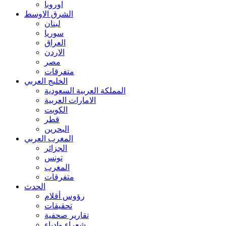
اوروبا
الشرق الاوسط
لبنان
سوريا
العراق
الاردن
مصر
متفرقات
الخليج العربي
المملكة العربية السعودية
الامارات العربية
الكويت
قطر
البحرين
المغرب العربي
الجزائر
تونس
المغرب
متفرقات
الحدث
رؤوس أقلام
تحقيقات
تقارير صحفية
شعراء وادباء