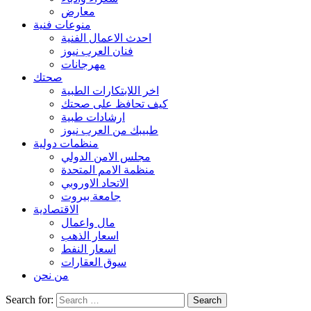
معارض
منوعات فنية
احدث الاعمال الفنية
فنان العرب نيوز
مهرجانات
صحتك
اخر اللابتكارات الطبية
كيف تحافظ على صحتك
ارشادات طبية
طبيبك من العرب نيوز
منظمات دولية
مجلس الامن الدولي
منظمة الامم المتحدة
الاتحاد الاوروبي
جامعة بيروت
الاقتصادية
مال واعمال
اسعار الذهب
اسعار النفط
سوق العقارات
من نحن
Search for: