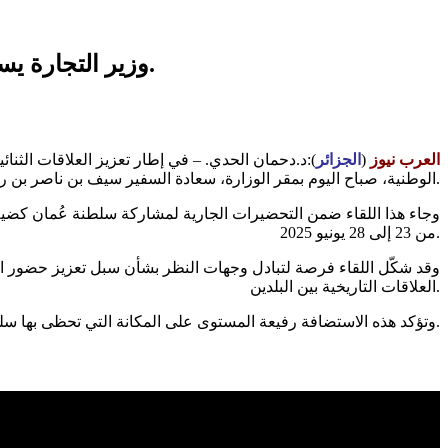
وزير التجارة يستقبل سفير سلطنة عُمان تحضيرًا لمشاركة السلطنة كضيف شرف في معرض الجزائر الدولي.
العرب نيوز
(
الجزائر
):د.دحمان الحدي. – في إطار تعزيز العلاقات الثنا
الوطنية، صباح اليوم بمقر الوزارة، سعادة السفير سيف بن ناصر بن راشد البداعي، سفير سلطنة عُمان المعتمد لدى الجزائر.
وجاء هذا اللقاء ضمن التحضيرات الجارية لمشاركة سلطنة عُمان كضي
من 23 إلى 28 يونيو 2025.
وقد شكّل اللقاء فرصة لتبادل وجهات النظر بشأن سبل تعزيز حضور الم
العلاقات التاريخية بين البلدين.
وتؤكد هذه الاستضافة رفيعة المستوى على المكانة التي تحظى بها سلطنة عُمان لدى الجزائر، وعلى الرغبة المشتركة في فتح آفاق أوسع للتعاون الثنائي، لاسيما في ميادين الاستثمار وتبادل الخبرات التجارية.