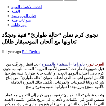
احدث الاعمال الفنية
الفنية
فنان العرب نيوز
منوعات فنية
مهرجانات
نجوى كرم تعلن “حالة طوارئ” فنية وتجدّد
تعاونها مع ألحان الموسيقار طلال
1 year ago
Fadi Derbas
العرب نيوز
(
بانوراما – السينماء والمسرح
) بعد انتظار وترقّب من
قبل جمهورها، طرحت “شمس الأغنية العربية” الفنانة اللبنانية نجوى
كرم باقي أغنيات ألبومها الجديد، وأعلنت حالة طوارئ فنية بطرحها
الكامل لجميع أغنياته، الذي أعطته عنوان “حالة طوارئ”، من إنتاج
شركة روتانا للصوتيات والمرئيات، لتُكمل بذلك الصورة الكاملة
لألبوم متنوّع يبرز تجدد اختياراتها الفنية بنضوج واضح.
وتحت عنوان “حالة طوارئ”، تعود نجوى كرم إلى التعاون مع عماد
شمس الدين في الكلمات والألحان، في مزيج يعكس الكيمياء الفنية
التي طالما ميّزت الثنائي، والذي قام بتوزيعها هادي شرارة، وميكس