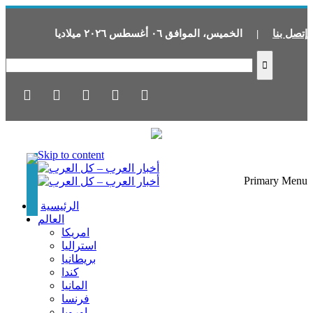
إتصل بنا
|
الخميس
،
الموافق
٠٦
أغسطس
٢٠٢٦
ميلاديا
Skip to content
Primary Menu
الرئيسية
العالم
امريكا
استراليا
بريطانيا
كندا
المانيا
فرنسا
اوروبا