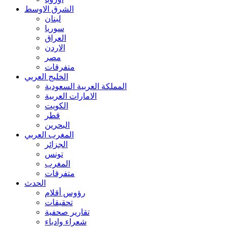
الشرق الاوسط
لبنان
سوريا
العراق
الاردن
مصر
متفرقات
الخليج العربي
المملكة العربية السعودية
الامارات العربية
الكويت
قطر
البحرين
المغرب العربي
الجزائر
تونس
المغرب
متفرقات
الحدث
رؤوس أقلام
تحقيقات
تقارير صحفية
شعراء وادباء