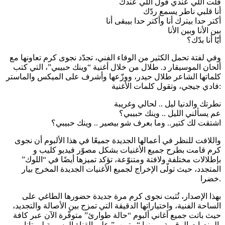
قلت اللي عندي قول اللي عندك
أنا قلبي ناطر يسمع ردّك
أكتر حدا بيترك أنا وأكتر حدا بيبقى أنا
بين الأنا وبين الأنا
أيّا أنا بدّك؟
وفي لفتة تحمل الكثير من الوفاء الفني، تجدّد نجوى كرم تعاونها مع
ألحان الموسيقار د. طلال من خلال أغنية “وينك حبيبي”، التي كتب
كلماتها الشاعر طلال حيدر، ووزّعها وأشرف على الميكس والماستر
فادي جيجي، وتقول كلمات الأغنية:
نطرتك والدنيا ليل .. لحالي وغريبة
عم يسألني الليل .. وينك حبيبي؟
اشتقت لك كتير.. وما بعرف شو بيصير .. وينك حبيبي؟
واللافت للنظر في أعمالها الجديدة جميعًا في هذا الألبوم أن نجوى
كرم قامت بطرح جميع الأغنيات بشكل مصوّر فيديو كليب و
بإطلالات مختلفة ولافتة ومتنوّعة، تؤكد تميزها أيضًا في “اللوك”
المتجدد، حيث تولّى الإخراج لجميع الأغنيات الجديدة المخرج بيار
خضرا.
بهذا الإصدار، تُثبت نجوى كرم مرة جديدة حضورها الطاغي على
الساحة الفنية، واختياراتها الدقيقة التي تمزج بين الأصالة والتجديد،
حيث باتت جميع أغاني ألبوم “حالة طوارئ” متوفّرة الآن عبر كافة
المنصات الرقمية، ومنها “يوتيوب” على القناة الرسمية لروتانا.