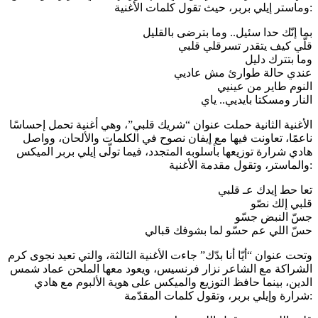
وماستر إيلي بربر، حيث تقول كلمات الأغنية:
بما إنّك حدا سئيل.. وما بترضى بالقليل
قلّي كيف يتقدر تسرقلي قلبي
وما بتترك دليل
عندي حالة طوارئ مش عاديي
النوم طاير من عينيي
النار ومسكتا بايديي.. ياي
الأغنية الثانية حملت عنوان “شريك قلبي”، وهي أغنية تحمل إحساسًا
ناعمًا، تعاونت فيها مع إيفان نصوح في الكلمات والألحان، وواصل
هادي شرارة توزيعها بأسلوبه المتجدد، فيما تولّى إيلي بربر الميكس
والماستر، وتقول مقدمة الأغنية:
تعا حط إيدك عـ قلبي
قلبي إلك نصّو
جسّ النبض جسّو
حسّ اللي عم حسّو لما بشوفك قبالي
وتحت عنوان “أيّا أنا بدّك” جاءت الأغنية الثالثة، والتي تعيد نجوى كرم
الشراكة مع الشاعر نزار فرنسيس، ويعود معها الملحن عماد شمس
الدين، بينما حافظ التوزيع والميكس على هوية الألبوم مع هادي
شرارة وإيلي بربر، وتقول كلمات المقدّمة: