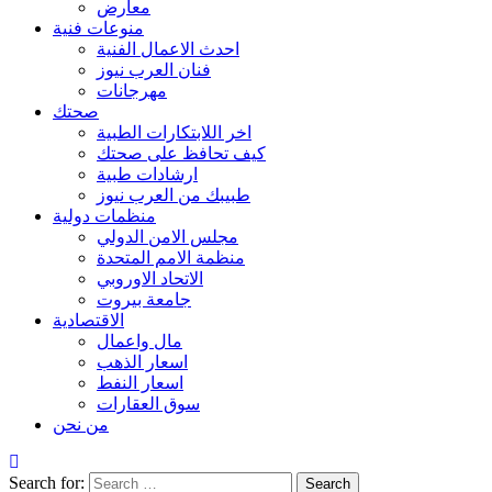
معارض
منوعات فنية
احدث الاعمال الفنية
فنان العرب نيوز
مهرجانات
صحتك
اخر اللابتكارات الطبية
كيف تحافظ على صحتك
ارشادات طبية
طبيبك من العرب نيوز
منظمات دولية
مجلس الامن الدولي
منظمة الامم المتحدة
الاتحاد الاوروبي
جامعة بيروت
الاقتصادية
مال واعمال
اسعار الذهب
اسعار النفط
سوق العقارات
من نحن
Search for: