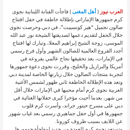
العرب نيوز
(
أهل المغنى
) فاجأت الفنانة اللبنانية نجوى
كرم جمهورها الإماراتي بإطلالة خاطفة في حفل افتتاح
صالون تجميل “هير كونسيبت”، في دبي.وحرصت نجوى
خلال الحفل لتقديم دعمها لصديقتها الشيخة نور عبد الله
الموسى، زوجة الشيخ إبراهيم المعلا، وتبارك لها افتتاح
أجدد الفروع العالمية للصالون الشهير وأول فرع رسمي
في الإمارات، بعد تحقيقها نجاح عالمي بفروعه في
أمريكا والبرازيل والخليج، وقررت نجوى دعوة جمهورها
لتجربة منتجات الصالون خلال زيارتها الخاصة لمدينة دبي.
وتعد هذه الإطلالة الخاطفة ثاني ظهور لشمس الأغنية
العربية نجوى كرم أمام محبيها في الإمارات خلال أقل
من شهر، بعدما أحيت مؤخرا كبرى حفلاتها الغنائية في
دبي على مسرح حبتور جراند، وأسرت كرم قلوب
جمهورها في أول حفل جماهيري رسمي بعد غياب شهور
عن اللايف بسبب ظروف كورونا.
وتستعد نجوى كرم للعودة من جديد لمفاجأة جمهورها