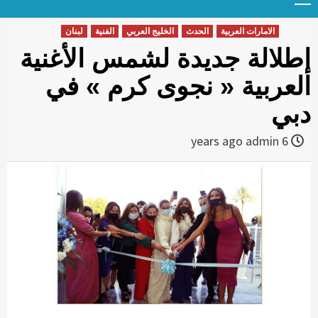
Menu
t
conten
الامارات العربية
الحدث
الخليج العربي
الفنية
لبنان
إطلالة جديدة لشمس الأغنية
العربية « نجوى كرم » في
دبي
admin
6 years ago