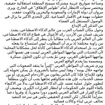
وصناعة صواريخ عربية مشتركة سيمنح المنطقة استقلالية حقيقية،
ويختصر سنوات الانتظار أمام “طوابير الإطلاق” في الخارج. ويرى
مروان أن دولة الإمارات والسعودية والبحرين والكويت حققت
خطوات مهمة في الأقمار الصناعية، لكن التحدي الأكبر ما يزال في
الوصول المستقل إلى الفضاء.
من التذمّر إلى الإبداع
وحول مكان الشباب العرب من عالم الذكاء الاصطناعي، يشدد
شريف غسان من الأردن، رائد الأعمال في قطاع الذكاء الاصطناعي،
على أن العالم العربي بات مطالباً بأن ينظر إلى الذكاء الاصطناعي
من زاوية مختلفة؛ إذ يرى أن المطلوب ليس استنساخ ما يفعله
الغرب، بل استخدام الذكاء الاصطناعي كأداة لحل مشكلاتنا المحلية؛
لأن التحديات التي يواجهها المواطن العربي ليست هي نفسها التي
يواجهها المواطن الغربي، ومن ثمّ يجب أن تكون الحلول مبتكرة
ومصممة بما يخدم الواقع العربي.
ويرى شريف أن المواطن العربي “كثيراً ما ينتقد الصعوبات التي
تواجهه خلال يومه”، وهذا ليس سلبياً بالضرورة، بل يمكن تحويله إلى
وقود للإبداع؛ فإذا كان الناس يعانون من الازدحام المروري، أو من
ضعف الخدمات، فإن هذه شكاواهم تجاهها يجب أن تكون منطلقاً
لتطوير حلول عملية تعتمد على الذكاء الاصطناعي، بدلاً من الاكتفاء
بإلقاء اللوم على الحكومات أو انتظار القرارات الكبرى. ويضيف أن
صنّاع القرار في العالم العربي يلعبون دوراً محورياً، إذ وفروا دعماً
متزايداً للابتكار، لكن التحدي الحقيقي يكمن في سرعة التنفيذ.
تحالف عربي لبناء وكالات فضائية