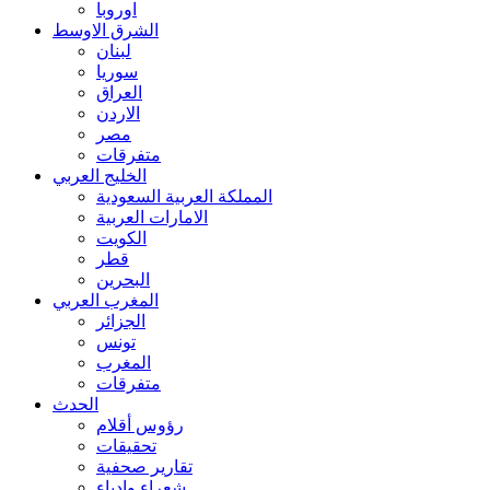
اوروبا
الشرق الاوسط
لبنان
سوريا
العراق
الاردن
مصر
متفرقات
الخليج العربي
المملكة العربية السعودية
الامارات العربية
الكويت
قطر
البحرين
المغرب العربي
الجزائر
تونس
المغرب
متفرقات
الحدث
رؤوس أقلام
تحقيقات
تقارير صحفية
شعراء وادباء