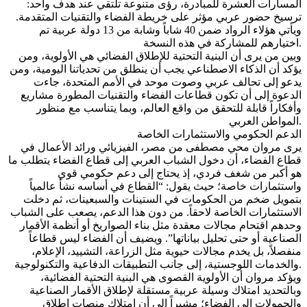
المسارات العشرة للمبادرة، رؤى متنوعة تلتقي عند هدف واحد:
ترسيخ حضور عربي مؤثر على خريطة الفضاء والتقنيات المتقدمة.
ويأتي هؤلاء الرواد ضمن 40 شاباً وشابة من 13 دولة عربية تم
اختيارهم للمشاركة في هذه النسخة.
وبين من يرى أن البنية التحتية للإطلاق الفضائي هي الأولوية، ومن
يؤكد أن الذكاء الاصطناعي يجب أن ينطلق من تحدياتنا اليومية، ومن
يدعو إلى تحالف عربي وصوت موحد في الأمم المتحدة، جاءت
الدعوة إلى أن تكون قطاعات الفضاء والتقنيات المطورة مشاريع
وأفكاراً قابلة للتحقق من واقع العالم، وبما يتناسب مع منظور
المواطن العربي.
الدعم الحكومي والاستثمارات الخاصة
يرى مروان محي مصطفى من مصر، الفيزيائي ورائد الأعمال في
قطاع الفضاء، أن دخول الشباب العربي إلى قطاع الفضاء يتطلب ما
هو أكبر من شغف فردي، إذ يحتاج إلى دعم حكومي قوي
واستثمارات خاصة؛ حيث يقول: “القطاع في أساسه نشأ عالمياً
بتمويل ضخم من الحكومات في الستينات والسبعينات، ثم دخلت
الاستثمارات الخاصة لاحقاً. من دون هذا الدعم، يصعب على الشباب
وحدهم اقتحام مجالات معقدة مثل بناء الصواريخ أو أنظمة الأقمار
الصناعية أو حتى تحليل بياناتها”. ويضيف أن الفضاء ليس قطاعاً
منفصلاً، بل يخدم مجالات حيوية مثل الزراعة، التشييد، الإعلام،
والخدمات اللوجستية، إلى جانب التطبيقات الدفاعية والتكنولوجية.
ويؤكد مروان أن الأولوية القصوى هي البنية التحتية الفضائية،
وبالتحديد امتلاك وسيلة عربية مستقلة لإطلاق الأقمار الصناعية
والحمولات إلى الفضاء؛ مشيراً إلى أن امتلاك منصات إطلاق