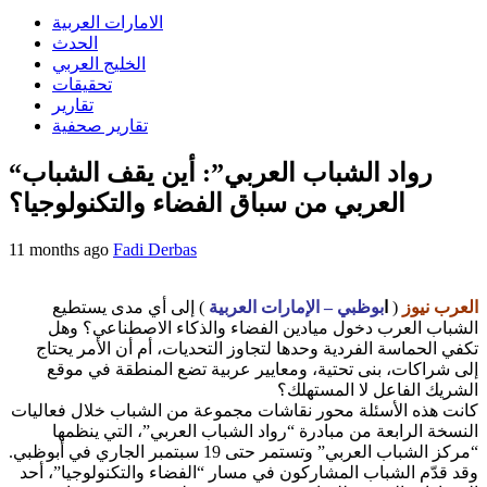
الامارات العربية
الحدث
الخليج العربي
تحقيقات
تقارير
تقارير صحفية
“رواد الشباب العربي”: أين يقف الشباب
العربي من سباق الفضاء والتكنولوجيا؟
11 months ago
Fadi Derbas
العرب نيوز
(
ا
بوظبي – الإمارات العربية
) إلى أي مدى يستطيع
الشباب العرب دخول ميادين الفضاء والذكاء الاصطناعي؟ وهل
تكفي الحماسة الفردية وحدها لتجاوز التحديات، أم أن الأمر يحتاج
إلى شراكات، بنى تحتية، ومعايير عربية تضع المنطقة في موقع
الشريك الفاعل لا المستهلك؟
كانت هذه الأسئلة محور نقاشات مجموعة من الشباب خلال فعاليات
النسخة الرابعة من مبادرة “رواد الشباب العربي”، التي ينظمها
“مركز الشباب العربي” وتستمر حتى 19 سبتمبر الجاري في أبوظبي.
وقد قدّم الشباب المشاركون في مسار “الفضاء والتكنولوجيا”، أحد