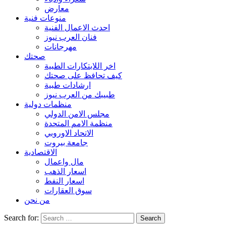
معارض
منوعات فنية
احدث الاعمال الفنية
فنان العرب نيوز
مهرجانات
صحتك
اخر اللابتكارات الطبية
كيف تحافظ على صحتك
ارشادات طبية
طبيبك من العرب نيوز
منظمات دولية
مجلس الامن الدولي
منظمة الامم المتحدة
الاتحاد الاوروبي
جامعة بيروت
الاقتصادية
مال واعمال
اسعار الذهب
اسعار النفط
سوق العقارات
من نحن
Search for: