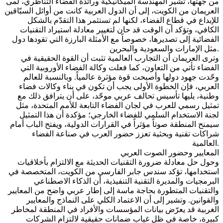
من جهتها، تشير المهندسة الميكانيكية ورائدة الفضاء التناظري، لمى
العريمان من الكويت، إلى أن الدول العربية كانت من أوائل السبّاقين
للإبداع في قطاع الفضاء، لكنها لم تستثمر هذا التقدّم بالشكل
الكافي، وتؤكد أن الوقت قد حان لتغيير معادلة استيراد التقنيات
الفضائية إلى تصديرها، خصوصاً مع الأمثلة البارزة التي تقودها دول
مثل الإمارات والسعودية والبحرين.
وترى العريمان أن التجارب العالمية تثبت أن القوة الحقيقية في
الفضاء تأتي من التعاون، كما فعلت وكالة الفضاء الأوروبية التي
وحّدت جهود دولها وأصبحت قوة مؤثرة عالمياً. وبالنسبة للعالم
العربي، فإن الخطوة الأولى يجب أن تكون في بناء وكالات فضاء
وطنية، يليها تأسيس تحالف عربي موحّد، على أن يترافق ذلك مع
تمثيل رسمي للعرب في لجان الفضاء التابعة للأمم المتحدة، مثل
لجنة الاستخدام السلمي للفضاء الخارجي؛ مؤكدة أن هذا التمثيل
سيمنح المنطقة صوتاً مؤثراً في القرارات الدولية، ويفتح الباب أمام
شراكات تقنية وبحثية تعزز حضور العرب في صناعة الفضاء
العالمية.
المعايير وحضور الصوت العربي
وحول حل معادلة ضرورة التقنيات الحديثة مع الالتزام بأخلاقيات
استخدامها، تؤكد سندس جابر الفارسي من الكويت، المتخصصة في
البرمجيات والمديرة التقنية التنفيذية، أن الذكاء الاصطناعي
والتقنيات المتطورة بحاجة ماسة إلى إطار عربي واضح من المعايير
والقوانين. وتشير إلى أن الاعتماد الكلي على النماذج والمعايير
الغربية قد يعرّض بيانات المؤسسات والأفراد في المنطقة لمخاطر
كبيرة، خاصة في ظل غياب ضمانات حقيقية لالتزام الشركات