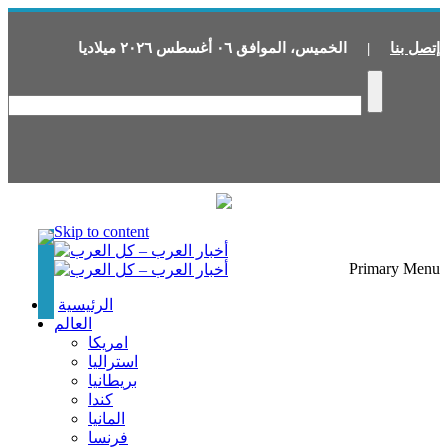
إتصل بنا
|
الخميس
،
الموافق
٠٦
أغسطس
٢٠٢٦
ميلاديا
Skip to content
Primary Menu
الرئيسية
العالم
امريكا
استراليا
بريطانيا
كندا
المانيا
فرنسا