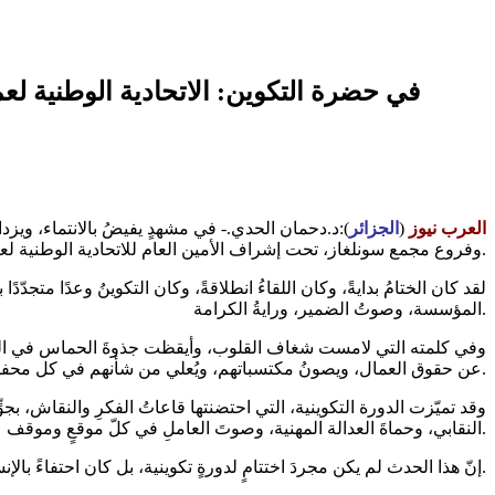
في حضرة التكوين: الاتحادية الوطنية لعم
العرب نيوز
(
الجزائر
):د.دحمان الحدي.- في مشهدٍ يفيضُ بالانتماء، ويزدا
وفروع مجمع سونلغاز، تحت إشراف الأمين العام للاتحادية الوطنية لعمال شركات المجمع، السيد محمد عبد الفتاح أولاد نوي، الذي حضر الحدثَ حضورَ القائدِ الحريص، والراعي الأمين، والمُلهم الحكيم.
لقد كان الختامُ بدايةً، وكان اللقاءُ انطلاقةً، وكان التكوينُ وعدًا متجدّدً
المؤسسة، وصوتُ الضمير، ورايةُ الكرامة.
وفي كلمته التي لامست شغاف القلوب، وأيقظت جذوةَ الحماس في النفو
عن حقوق العمال، ويصونُ مكتسباتهم، ويُعلي من شأنهم في كل محفلٍ ومقام.
وقد تميّزت الدورة التكوينية، التي احتضنتها قاعاتُ الفكرِ والنقاش، بجوّ
النقابي، وحماةَ العدالة المهنية، وصوتَ العاملِ في كلّ موقعٍ وموقف.
إنّ هذا الحدث لم يكن مجردَ اختتامٍ لدورةٍ تكوينية، بل كان احتفاءً بالإنسان، وتكريما للعامل، وتأكيدًا على أنّ سونلغاز ليست فقط مجمعًا للطاقة، بل منارةٌ للتمكين، ومدرسةٌ للقيادة، ومنبرٌ للكرامة.