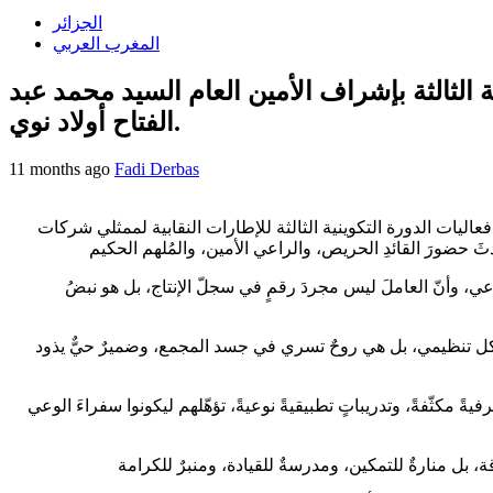
الجزائر
المغرب العربي
 الثالثة بإشراف الأمين العام السيد محمد عبد
الفتاح أولاد نوي.
11 months ago
Fadi Derbas
عاليات الدورة التكوينية الثالثة للإطارات النقابية لممثلي شركات
ِ الوعي، وأنّ العاملَ ليس مجردَ رقمٍ في سجلّ الإنتاج، بل هو نبضُ
كل تنظيمي، بل هي روحٌ تسري في جسد المجمع، وضميرٌ حيٌّ يذود
ةً مكثّفةً، وتدريباتٍ تطبيقيةً نوعيةً، تؤهّلهم ليكونوا سفراءَ الوعي