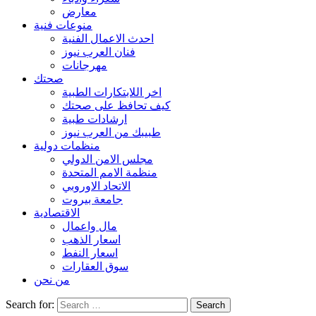
معارض
منوعات فنية
احدث الاعمال الفنية
فنان العرب نيوز
مهرجانات
صحتك
اخر اللابتكارات الطبية
كيف تحافظ على صحتك
ارشادات طبية
طبيبك من العرب نيوز
منظمات دولية
مجلس الامن الدولي
منظمة الامم المتحدة
الاتحاد الاوروبي
جامعة بيروت
الاقتصادية
مال واعمال
اسعار الذهب
اسعار النفط
سوق العقارات
من نحن
Search for: