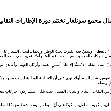
ال مجمع سونلغاز تختتم دورة الإطارات النقابية
نُ بالعطاء، وتنبضُ فيه القلوبُ بحبّ الوطن والعمل، أسدل الستارُ على ف
ا بأنّ البناء النقابي لا يُشيَّدُ إلا على أسسِ العلم، وأركانِ الفهم، وأعمدة
س، شدّد السيد أولاد نوي على أنّ الاتحادية الوطنية ليست مجرد هي
ٍ من التفاعل البنّاء، والتبادل المثمر، حيث تلقّى المشاركون جرعاتٍ معرفي