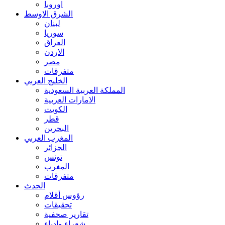
اوروبا
الشرق الاوسط
لبنان
سوريا
العراق
الاردن
مصر
متفرقات
الخليج العربي
المملكة العربية السعودية
الامارات العربية
الكويت
قطر
البحرين
المغرب العربي
الجزائر
تونس
المغرب
متفرقات
الحدث
رؤوس أقلام
تحقيقات
تقارير صحفية
شعراء وادباء