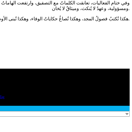
وفي ختام الفعاليات، تعانقت الكلماتُ مع التصفيق، وارتفعت الهاماتُ ب
ومسؤولية، وعهدٌ لا يُنكث، وميثاقٌ لا يُخان.
هكذا تُكتبُ فصولُ المجد، وهكذا تُصاغُ حكاياتُ الوفاء، وهكذا تُبنى الأوطانُ بسواعدِ أبنائها، وبعقولِ روّادها، وبقلوبِ من نذروا أنفسهم لخدمةِ العامل، وصونِ كرامته، ورفعِ رايته.
Tag