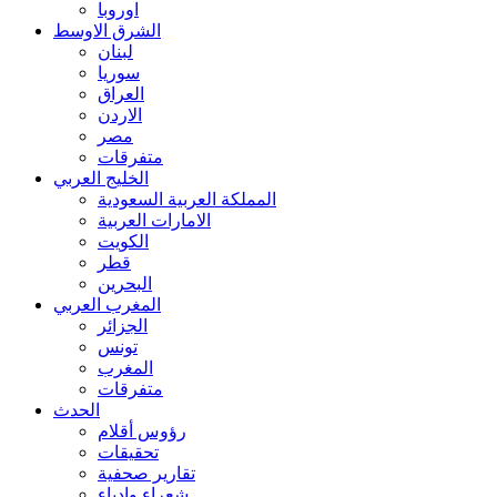
اوروبا
الشرق الاوسط
لبنان
سوريا
العراق
الاردن
مصر
متفرقات
الخليج العربي
المملكة العربية السعودية
الامارات العربية
الكويت
قطر
البحرين
المغرب العربي
الجزائر
تونس
المغرب
متفرقات
الحدث
رؤوس أقلام
تحقيقات
تقارير صحفية
شعراء وادباء