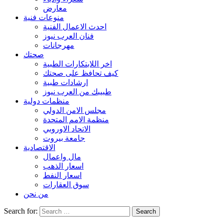
معارض
منوعات فنية
احدث الاعمال الفنية
فنان العرب نيوز
مهرجانات
صحتك
اخر اللابتكارات الطبية
كيف تحافظ على صحتك
ارشادات طبية
طبيبك من العرب نيوز
منظمات دولية
مجلس الامن الدولي
منظمة الامم المتحدة
الاتحاد الاوروبي
جامعة بيروت
الاقتصادية
مال واعمال
اسعار الذهب
اسعار النفط
سوق العقارات
من نحن
Search for: