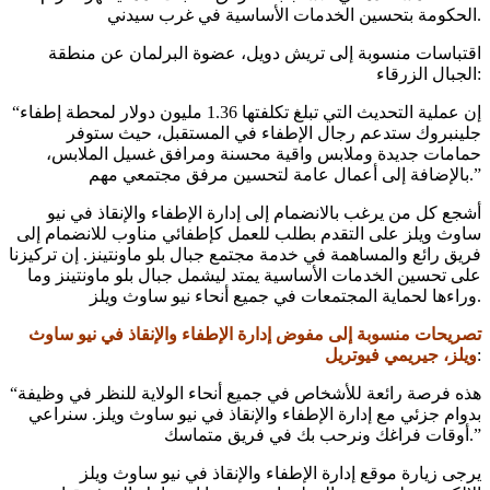
الحكومة بتحسين الخدمات الأساسية في غرب سيدني.
اقتباسات منسوبة إلى تريش دويل، عضوة البرلمان عن منطقة
الجبال الزرقاء:
“إن عملية التحديث التي تبلغ تكلفتها 1.36 مليون دولار لمحطة إطفاء
جلينبروك ستدعم رجال الإطفاء في المستقبل، حيث ستوفر
حمامات جديدة وملابس واقية محسنة ومرافق غسيل الملابس،
بالإضافة إلى أعمال عامة لتحسين مرفق مجتمعي مهم.”
أشجع كل من يرغب بالانضمام إلى إدارة الإطفاء والإنقاذ في نيو
ساوث ويلز على التقدم بطلب للعمل كإطفائي مناوب للانضمام إلى
فريق رائع والمساهمة في خدمة مجتمع جبال بلو ماونتينز. إن تركيزنا
على تحسين الخدمات الأساسية يمتد ليشمل جبال بلو ماونتينز وما
وراءها لحماية المجتمعات في جميع أنحاء نيو ساوث ويلز.
تصريحات منسوبة إلى مفوض إدارة الإطفاء والإنقاذ في نيو ساوث
:
ويلز، جيريمي فيوتريل
“هذه فرصة رائعة للأشخاص في جميع أنحاء الولاية للنظر في وظيفة
بدوام جزئي مع إدارة الإطفاء والإنقاذ في نيو ساوث ويلز. سنراعي
أوقات فراغك ونرحب بك في فريق متماسك.”
يرجى زيارة موقع إدارة الإطفاء والإنقاذ في نيو ساوث ويلز