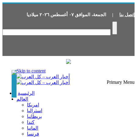
إتصل بنا
|
الجمعة
،
الموافق
٠٧
أغسطس
٢٠٢٦
ميلاديا
Skip to content
Primary Menu
الرئيسية
العالم
امريكا
استراليا
بريطانيا
كندا
المانيا
فرنسا