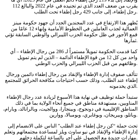
يقرب من ضعف العدد الذي تم تجنيده في عام 2022 والبالغ 112
رجل إطفاء، إلى جانب 429 رجل إطفاء تحت الطلب.
يُظهر هذا الارتفاع في عدد المجندين الجدد أن جهود حكومة مينز
العمالية لجذب العاملين في الخطوط الأمامية وإنهاء 12 عامًا من
قمع الأجور في ظل حكومة الحزب الليبرالي والوطني السابقة تؤتي
ثمارها.
كما قدمت الحكومة تمويلاً مستمراً لـ 286 من رجال الإطفاء – أي
واحد من كل 12 من قوة الإطفاء الدائمة – الذين لم يتم تمويل
وظائفهم من قبل الحزب الليبرالي والحزب الوطني.
تتألف صفوف إدارة الإطفاء والإنقاذ من رجال إطفاء دائمين ورجال
إطفاء عند الطلب، وذلك حسب احتياجات مكافحة الحرائق للمجتمع
الذي يخدمونه.
ستبدأ حملة توظيف في نهاية هذا الأسبوع لزيادة عدد رجال الإطفاء
المناوبين، مستهدفة مناطق في جميع أنحاء الولاية بما في ذلك
المناطق الإقليمية في دونجوج، وبينجارا، ووالجيت، وبالرانالد، وبارام،
وباتلو، وبيريجان، وبوغابري، وبومبالا، ووارين.
تحث حملة “كن رجل إطفاء عند الطلب” الناس على الانضمام إلى
إدارة الإطفاء والإنقاذ في نيو ساوث ويلز لمساعدة مجتمعاتهم وتعلم
مهارات جديدة مع الحصول على أجر بالساعة لتكملة دخلهم.