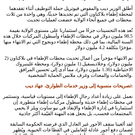
أطلق الوزير ديب والمفوض فيوتريل حملة التوظيف أثناء تفقدهما
لمحطة إطفاء بلاكتاون التي تم تجديدها حديثًا، وهي واحدة من ثلاث
محطات في جميع أنحاء الولاية خضعت لعمليات تحديث.
تُعد هذه التحسينات جزءًا من استثمارنا على مستوى الولاية بقيمة
98.5 مليون دولار في محطات الإطفاء وأسطول المركبات خلال هذه
السنة المالية، بما في ذلك محطة إطفاء دونجوج التي تم الانتهاء منها
مؤخرًا بتكلفة 4.2 مليون دولار.
تم الانتهاء مؤخراً من أعمال تحديث محطات الإطفاء في بلاكتاون (2
مليون دولار)، وجلاديسفيل (1 مليون دولار)، ومحطة غلينبروك
الاحتياطية (1.36 مليون دولار)، مما أدى إلى تحسين المرافق
والحمامات والمعدات وغرف ملابس الحماية الشخصية.
تصريحات منسوبة إلى وزير خدمات الطوارئ، جهاد ديب:
نعمل على زيادة أعداد رجال الإطفاء إلى مستويات قياسية، ونستثمر
في محطات إطفاء حديثة وأسطول مركبات إطفاء متطورة. إن
استثمارنا في إدارة الإطفاء والإنقاذ في نيو ساوث ويلز لا يحمي
المجتمعات فحسب، بل يجعل هذه المهنة القيّمة أكثر جاذبية.
لقد ألغينا سقف الأجور غير العادل الذي فرضته الحكومة السابقة
لضمان دفع أجور عادلة للعاملين في القطاعات الحيوية. ويُظهر