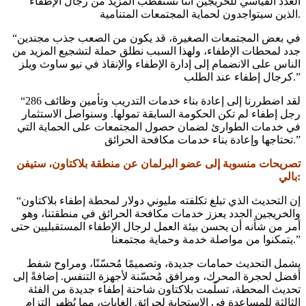
العدد القياسي للخريجين أننا نستقطب المزيد من رجال الإطفاء
الذين سيتواجدون لحماية المجتمعات المتنامية.
“في بعض المجتمعات الصغيرة، قد يكون من الصعب جذب مجندين
جدد لمحطات الإطفاء، ولهذا السبب نطلق حملة لتشجيع المزيد من
الناس على الانضمام إلى إدارة الإطفاء والإنقاذ في نيو ساوث ويلز
كرجال إطفاء عند الطلب.”
“لقد اضطررنا إلى إعادة بناء خدمات التدريب وتأمين وظائف 286
رجل إطفاء لم تكن الحكومة السابقة تمولها. وسنواصل الاستثمار
في خدمات الطوارئ لضمان حصول المجتمعات على الحماية التي
تحتاجها وإعادة بناء خدمات مكافحة الحرائق.”
تصريحات منسوبة إلى عضو البرلمان عن منطقة بلاكتاون، ستيفن
بالي:
“إن التحديث الذي تبلغ تكلفته مليوني دولار لمحطة إطفاء بلاكتاون
والخريجين الجدد يعزز خدمات مكافحة الحرائق في منطقتنا، وهو
أمر من شأنه أن يحسن بيئة العمل لرجال الإطفاء المستقبليين حتى
يتمكنوا من مواصلة خدمة وحماية مجتمعنا.”
يشمل التحديث حمامات جديدة، وتصميمًا مُحسّنًا، ومراوح شفط
أفضل لحجرة المحرك، ومرافق مُحسّنة لأجهزة التنفس. إضافةً إلى
تحديث المحطة، تسلّمت بلاكتاون شاحنة إطفاء جديدة من الفئة
الثالثة للمساعدة في الاستجابة لحرائق الغابات، مما يُظهر التزام