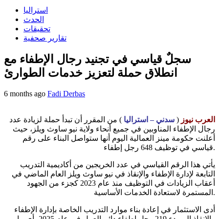
استراليا
الحدث
تحقيقات
تقارير صحفية
سجلٌ قياسي في تجنيد رجال الإطفاء مع
انطلاق حملة لتعزيز خدمات الطوارئ
6 months ago
Fadi Derbas
العرب نيوز
(
سدني – استراليا
) من المقرر أن تبدأ حملة لزيادة عدد
رجال الإطفاء المناوبين في جميع أنحاء ولاية نيو ساوث ويلز، حيث
أعلنت حكومة مينز العمالية اليوم أنها ستواصل البناء على رقم
قياسي في توظيف 648 رجل إطفاء.
يأتي هذا الرقم القياسي في عدد الخريجين من أكاديمية التدريب
التابعة لإدارة الإطفاء والإنقاذ في نيو ساوث ويلز العام الماضي في
أعقاب الزيادات في التوظيف منذ عام 2023 كجزء من الجهود
المستمرة لاستعادة الخدمات الأساسية.
أدى الاستثمار في إعادة بناء موارد التدريب الخاصة بإدارة الإطفاء
والإنقاذ إلى بدء 219 رجل إطفاء دائم العمل في عام 2025، أي ما