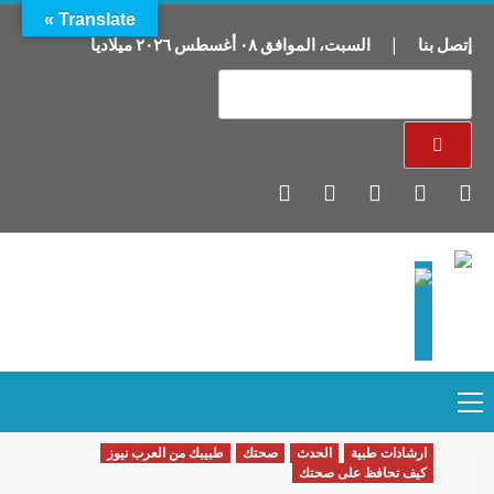
Translate »
إتصل بنا
|
السبت
،
الموافق
٠٨
أغسطس
٢٠٢٦
ميلاديا
Primary
Ski
Menu
t
conten
ارشادات طبية
الحدث
صحتك
طبيبك من العرب نيوز
كيف تحافظ على صحتك