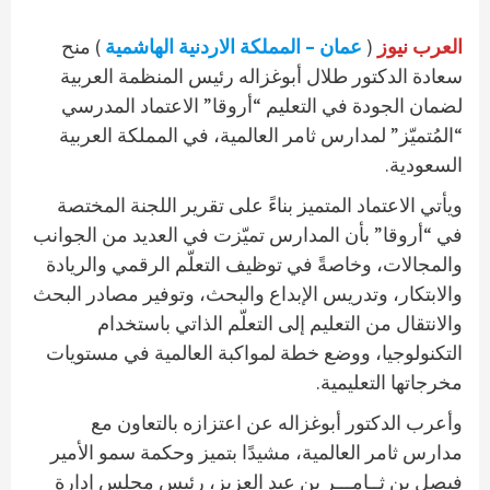
العرب نيوز
(
عمان – المملكة الاردنية الهاشمية
) منح
سعادة الدكتور طلال أبوغزاله رئيس المنظمة العربية
لضمان الجودة في التعليم “أروقا” الاعتماد المدرسي
“المُتميّز” لمدارس ثامر العالمية، في المملكة العربية
السعودية.
ويأتي الاعتماد المتميز بناءً على تقرير اللجنة المختصة
في “أروقا” بأن المدارس تميّزت في العديد من الجوانب
والمجالات، وخاصةً في توظيف التعلّم الرقمي والريادة
والابتكار، وتدريس الإبداع والبحث، وتوفير مصادر البحث
والانتقال من التعليم إلى التعلّم الذاتي باستخدام
التكنولوجيا، ووضع خطة لمواكبة العالمية في مستويات
مخرجاتها التعليمية.
وأعرب الدكتور أبوغزاله عن اعتزازه بالتعاون مع
مدارس ثامر العالمية، مشيدًا بتميز وحكمة سمو الأمير
فيصل بن ثــامـــر بن عبد العزيز، رئيس مجلس إدارة