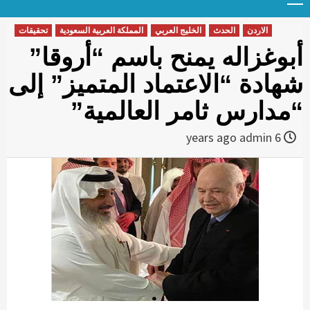
Menu
t
conten
الاردن
الحدث
الخليج العربي
المملكة العربية السعودية
تحقيقات
أبوغزاله يمنح باسم “أروقا”
شهادة “الاعتماد المتميز” إلى
“مدارس ثامر العالمية”
admin
6 years ago