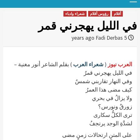
Menu
t
conten
أقلام
رؤوس أقلام
شعراء وادباء
في الليل يهجرني قمر
Fadi Derbas
5 years ago
العرب نيوز
(
شعراء العرب
) بقلم الشاعر أنور مغنية –
في الليل يهجرني قمرٌ
وفي النهار تقاربني شمسٌ
كيف مضى هذا العمرُ
ولا يزالُ في بحري
زورقٌ ونورس؟
ترى الكلُّ سكارى
لشدَّةِ الوجد يرتجفُ
على المتنِ ارتحالات زمنٍ مضى