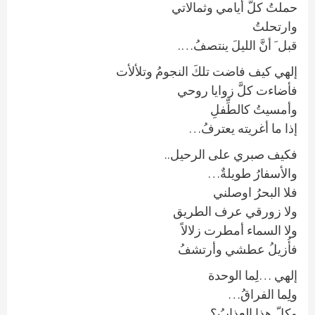
حملتُ كلَّ أيامي وثمالاتي
وارتحلتُ
قبل َ أنَّ الليلَ ينتصفُ….
إلهي كيف فاضت تلكَ النجومُ وتلألأت
فأضاءت كلَّ زوايا روحي
وأمسيتُ كالطِّفلِ
إذا ما أغريته يعترفُ…
فكيف صبري على الرحيل..
والأسفارُ طويلةٌ…
فلا البحرُ اوصلني
ولا زورقي عرف الطريق
ولا السماء أمطرت زلالاً
فأُزيلُ عطشي وأرتشفُ
إلهي …لِما الوحدة
ولِما الفراقُ…
وكلّ هذا العذابُ؟