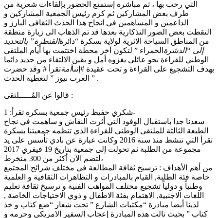
التي رحب بها ، ثم مباشرة إستمتع الحضور بإلقاءات شعرية من
طرف بعض المشاركين ثم كرم رئيس الجمعية المشاركين و
الداعمين و المساهمين في انجاح هذا الحدث الثقافي البارز و
التقطت بعض الصور التذكارية بعدها قد تم الذهاب الى زيارة منطقة
من المناطق السياحة الاثرية لولاية بسكرة “دائرة
القنطرة” بالتحديد
إلى “الدشرة
الحمراء ” لتكون آخر محطة اختتمت بها أيام الملتقى
الوطني للقراءة بجو عائلي يغزوه أمل و يقين الالتقاء من جديد دائما
بهدف التشجيع على القراءة و تحت عقيدة #إننا
أمة
تقرأ # وقد حضرت
” العرب نيوز ” لتغطية الحدث .
قالوا عن المُـــــلتقى :
شكري حفيظ رئيس جمعية بسكرة تقرأ: 1-
سعدنا جدا باستقبال الوفود التي أثرت النقاش و ساهمت في نجاح
الطبعة الثالثة للملتقى الوطني للقراءة الذي تنظمه جمعيتنا بسكرة
تقرأ التي تنشط منذ سنة 2016 وكانت عبارة عن نادي تأسس على يد
مجموعة من الطلبة ثم تحولت إلى جمعية بتاريخ 19 فيفري 2017
،لتضم الآن أكثر من 300 منخرط
من أهم الأهداف : ترسيخ ثقافة المطالعة في مختلف شرائح المجتمع
خاصة فئة الطلبة, القيام بالمبادرات و التظاهرات الثقافية و العلمية
وطنياً و دولياً تشجيع مختلف المواهب الفنية و ترسيخ ثقافة تعليم
اللغات الاجنبية, الاهتمام بفئة الاطفال و ذوي الاحتياجات الخاصة ,
لدينا أيضا مبادرة “مكتبات الشارع ” تحت شعار “ضع كتاب و خذ
كتاب ” بحيث نالت هده المبادرة إعجاب السفير الامريكي وحرمه و