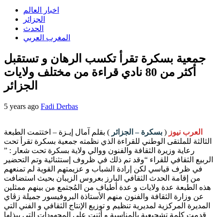
اخبار العالم
الجزائر
الحدث
المغرب العربي
جمعية بسكرة تقرأ تكسب الرهان و تستقبل
أكثر من 80 نادي قراءة من مختلف ولايات
الجزائر
5 years ago
Fadi Derbas
العرب نيوز
(
بسكرة – الجزائر
) بقلم آمال إيـزة – اختتمت الطبعة
الثالثة للملتقى الوطني للقراءة الذي نظمته جمعية بسكرة تقرأ تحت
رعاية وزيرة الثقافة والفنون ووالي ولاية بسكرة تحت شعار : ”
الربيع الثقافي للقراء “وقد تم ذلك في ظروف إستثنائية وتم التحضير
في ظرف قياسي لكن إرادة الشباب و عزيمتهم القوية لم تمنعهم
من إقامة الحدث الثقافي البارز بعروس الزيبان بحيث استضافت
هذه الطبعة عدة ولايات و عدة أطياف من المُجتمع من بينهم ممثلين
عن وزارة الثقافة والفنون منهم الأستاذة البروفيسور جميلة زڤاي
المديرة المركزية لمديرية تنظيم و توزيع الإنتاج الثقافي و الفني التي
قدمت كلمة تشجيعية بالمناسبة و أثنت على المجهودات التي يبذلها