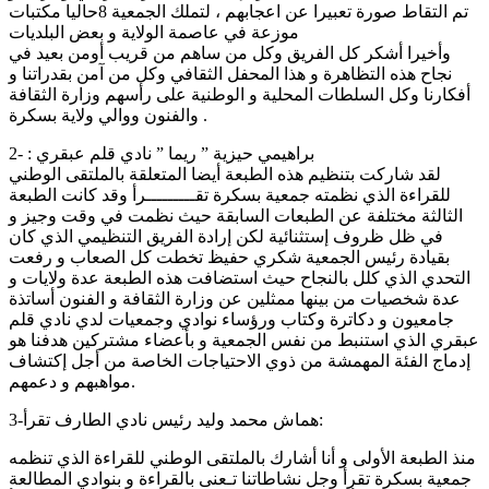
تم التقاط صورة تعبيرا عن اعجابهم ، لتملك الجمعية 8حاليا مكتبات
موزعة في عاصمة الولاية و بعض البلديات
وأخيرا أشكر كل الفريق وكل من ساهم من قريب أومن بعيد في
نجاح هذه التظاهرة و هذا المحفل الثقافي وكل من آمن بقدراتنا و
أفكارنا وكل السلطات المحلية و الوطنية على رأسهم وزارة الثقافة
والفنون ووالي ولاية بسكرة .
براهيمي حيزية ” ريما ” نادي قلم عبقري : -2
لقد شاركت بتنظيم هذه الطبعة أيضا المتعلقة بالملتقى الوطني
للقراءة الذي نظمته جمعية بسكرة تقـــــــــرأ وقد كانت الطبعة
الثالثة مختلفة عن الطبعات السابقة حيث نظمت في وقت وجيز و
في ظل ظروف إستثنائية لكن إرادة الفريق التنظيمي الذي كان
بقيادة رئيس الجمعية شكري حفيظ تخطت كل الصعاب و رفعت
التحدي الذي كلل بالنجاح حيث استضافت هذه الطبعة عدة ولايات و
عدة شخصيات من بينها ممثلين عن وزارة الثقافة و الفنون أساتذة
جامعيون و دكاترة وكتاب ورؤساء نوادي وجمعيات لدي نادي قلم
عبقري الذي استنبط من نفس الجمعية و بأعضاء مشتركين هدفنا هو
إدماج الفئة المهمشة من ذوي الاحتياجات الخاصة من أجل إكتشاف
مواهبهم و دعمهم.
3-هماش محمد وليد رئيس نادي الطارف تقرأ:
منذ الطبعة الأولى و أنا أشارك بالملتقى الوطني للقراءة الذي تنظمه
جمعية بسكرة تقرأ وجل نشاطاتنا تـعنى بالقراءة و بنوادي المطالعة