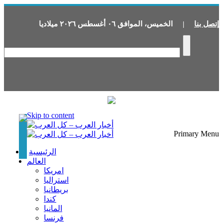
إتصل بنا
|
الخميس
،
الموافق
٠٦
أغسطس
٢٠٢٦
ميلاديا
Skip to content
Primary Menu
الرئيسية
العالم
امريكا
استراليا
بريطانيا
كندا
المانيا
فرنسا