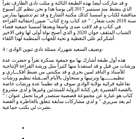
و قد شاركت أيضا بهذه الطبعة الثالثة و مثلت نادي الطارف تقرأ
الذي ينشط منذ سبتمبر 2017 إلى يومنا هذا و نحن ننظم كل أسبوع
مناقشة لكتاب و أسسنا كذلك مكتبة الشارع و قد تم تدشينها بمارس
سنة 2018 تحت شعار : ” خذ كتاب ودع كتاب” ضمن إحتفالية القراءة
في كتاب و قد لاقت صدى واسعا وبعدها أسسنا جمعية فضاء
الشباب المثقف جوان 2020 و الذي أصبح نواة أولى لها وفي الاخير
أشكركم على التغطية و تحية للجهات المنظمة لهذا اللقاء.
وصيف السعيد شهرزاد ممثلة نادي تنوين الوادي : 4-
هذه أول طبعة أشارك بها مع جمعية بسكرة تقرأ و حضرت عدة
ورشات من قبل و قد استفدنا منها كثيراً مثل ورشة القراءة الإنتاجية
للأستاذ و الناقد لمين بحري و قد مكنتني من ضبط أفكـــاري و
تنظيمــــــها وترتيبها و سنحاول بالأيام المــقبلة تنظيم ورشات
تفاعلية قرائية بولاية الوادي سوف و قد نظمنا عدة ورشات خاصة
بالقصة القصيرة ,فن كتابة الرواية للمبتدئين وغيرها و لدي مشروع
كتاب هو عبارة عن مجموعة قصصية ستصدر قريبا تحمل عنوان : ”
لم يعد سريري ” و لدي مشاركات سابقة تتعلق بالخاطرة و القصة
نشرت لي بكتب جماعية.