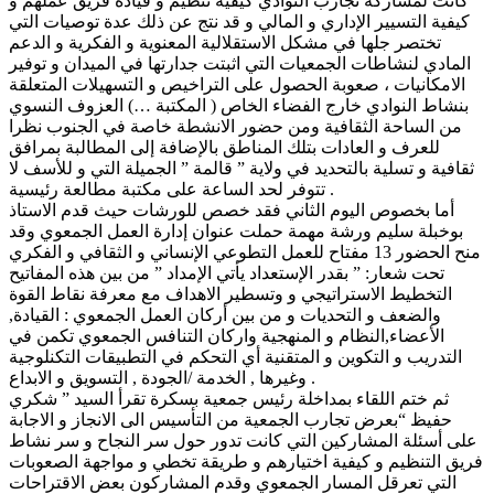
كانت لمشاركة تجارب النوادي كيفية تنظيم و قيادة فريق عملهم و
كيفية التسيير الإداري و المالي و قد نتج عن ذلك عدة توصيات التي
تختصر جلها في مشكل الاستقلالية المعنوية و الفكرية و الدعم
المادي لنشاطات الجمعيات التي اثبتت جدارتها في الميدان و توفير
الامكانيات ، صعوبة الحصول على التراخيص و التسهيلات المتعلقة
بنشاط النوادي خارج الفضاء الخاص ( المكتبة …) العزوف النسوي
من الساحة الثقافية ومن حضور الانشطة خاصة في الجنوب نظرا
للعرف و العادات بتلك المناطق بالإضافة إلى المطالبة بمرافق
ثقافية و تسلية بالتحديد في ولاية ” قالمة ” الجميلة التي و للأسف لا
تتوفر لحد الساعة على مكتبة مطالعة رئيسية .
أما بخصوص اليوم الثاني فقد خصص للورشات حيث قدم الاستاذ
بوخبلة سليم ورشة مهمة حملت عنوان إدارة العمل الجمعوي وقد
منح الحضور 13 مفتاح للعمل التطوعي الإنساني و الثقافي و الفكري
تحت شعار: ” بقدر الإستعداد يأتي الإمداد ” من بين هذه المفاتيح
التخطيط الاستراتيجي و وتسطير الاهداف مع معرفة نقاط القوة
والضعف و التحديات و من بين أركان العمل الجمعوي : القيادة,
الأعضاء,النظام و المنهجية واركان التنافس الجمعوي تكمن في
التدريب و التكوين و المتقنية أي التحكم في التطبيقات التكنلوجية
وغيرها , الخدمة /الجودة , التسويق و الابداع .
ثم ختم اللقاء بمداخلة رئيس جمعية بسكرة تقرأ السيد ” شكري
حفيظ “بعرض تجارب الجمعية من التأسيس الى الانجاز و الاجابة
على أسئلة المشاركين التي كانت تدور حول سر النجاح و سر نشاط
فريق التنظيم و كيفية اختيارهم و طريقة تخطي و مواجهة الصعوبات
التي تعرقل المسار الجمعوي وقدم المشاركون بعض الاقتراحات