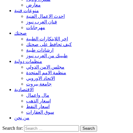
معارض
منوعات فنية
احدث الاعمال الفنية
فنان العرب نيوز
مهرجانات
صحتك
اخر اللابتكارات الطبية
كيف تحافظ على صحتك
ارشادات طبية
طبيبك من العرب نيوز
منظمات دولية
مجلس الامن الدولي
منظمة الامم المتحدة
الاتحاد الاوروبي
جامعة بيروت
الاقتصادية
مال واعمال
اسعار الذهب
اسعار النفط
سوق العقارات
من نحن
Search for: