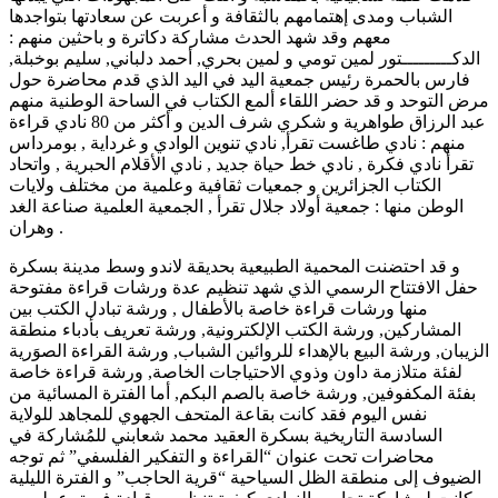
الشباب ومدى إهتمامهم بالثقافة و أعربت عن سعادتها بتواجدها
معهم وقد شهد الحدث مشاركة دكاترة و باحثين منهم :
الدكـــــــــتور لمين تومي و لمين بحري, أحمد دلباني, سليم بوخبلة,
فارس بالحمرة رئيس جمعية اليد في اليد الذي قدم محاضرة حول
مرض التوحد و قد حضر اللقاء ألمع الكتاب في الساحة الوطنية منهم
عبد الرزاق طواهرية و شكري شرف الدين و أكثر من 80 نادي قراءة
منهم : نادي طاغست تقرأ, نادي تنوين الوادي و غرداية , بومرداس
تقرأ نادي فكرة , نادي خط حياة جديد , نادي الأقلام الحبرية , واتحاد
الكتاب الجزائرين و جمعيات ثقافية وعلمية من مختلف ولايات
الوطن منها : جمعية أولاد جلال تقرأ , الجمعية العلمية صناعة الغد
وهران .
و قد احتضنت المحمية الطبيعية بحديقة لاندو وسط مدينة بسكرة
حفل الافتتاح الرسمي الذي شهد تنظيم عدة ورشات قراءة مفتوحة
منها ورشات قراءة خاصة بالأطفال , ورشة تبادل الكتب بين
المشاركين, ورشة الكتب الإلكترونية, ورشة تعريف بأدباء منطقة
الزيبان, ورشة البيع بالإهداء للروائين الشباب, ورشة القراءة الصوَرية
لفئة متلازمة داون وذوي الاحتياجات الخاصة, ورشة قراءة خاصة
بفئة المكفوفين, ورشة خاصة بالصم البكم, أما الفترة المسائية من
نفس اليوم فقد كانت بقاعة المتحف الجهوي للمجاهد للولاية
السادسة التاريخية بسكرة العقيد محمد شعابني للمُشاركة في
محاضرات تحت عنوان “القراءة و التفكير الفلسفي” ثم توجه
الضيوف إلى منطقة الظل السياحية “قرية الحاجب” و الفترة الليلية