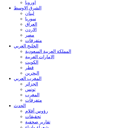
اوروبا
الشرق الاوسط
لبنان
سوريا
العراق
الاردن
مصر
متفرقات
الخليج العربي
المملكة العربية السعودية
الامارات العربية
الكويت
قطر
البحرين
المغرب العربي
الجزائر
تونس
المغرب
متفرقات
الحدث
رؤوس أقلام
تحقيقات
تقارير صحفية
شعراء وادباء