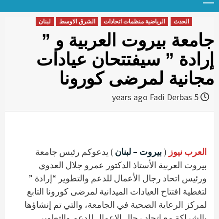
Menu
t
conten
الحدث
الرياضية منظمات اتحادات
الشرق الاوسط
لبنان
جامعة بيروت العربية و ”
إرادة ” سيفتتحان عيادات
مجانية لمرضى كورونا
Fadi Derbas
5 years ago
العرب نيوز
(
بيروت – لبنان
) يدعوكم رئيس جامعة
بيروت العربية الأستاذ الدكتور عمرو جلال العدوي
ورئيس اتحاد رجال الأعمال للدعم والتطوير “إرادة ”
لتغطية افتتاح العيادات الميدانية لمرضى كورونا التابع
لمركز الرعاية الصحية في الجامعة، والتي تم إنشاؤها
بالشراكة مع إتحاد رجال الاعمال للدعم والتطوير