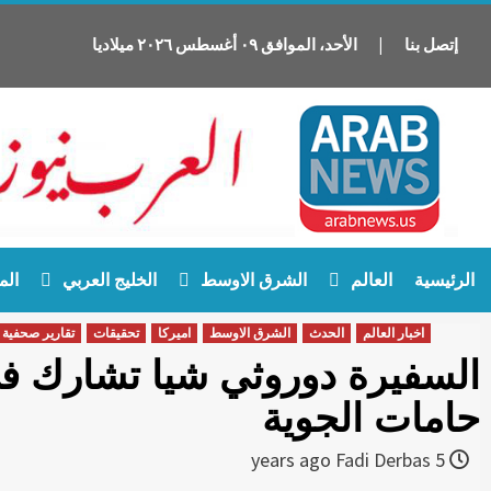
ميلاديا
٢٠٢٦
أغسطس
٠٩
الموافق
،
الأحد
|
إتصل بنا
Ski
الرئيسية
العالم
الشرق الاوسط
الخليج العربي
الم
t
conten
اخبار العالم
الحدث
الشرق الاوسط
اميركا
تحقيقات
تقارير صحفية
السفيرة دوروثي شيا تشارك ف
حامات الجوية
Fadi Derbas
5 years ago