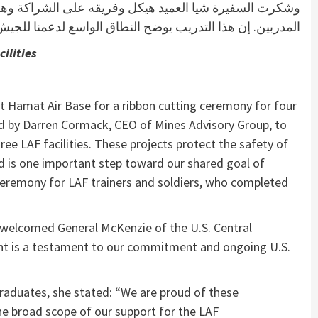
وشكرت السفيرة شيا العميد هيكل وفريقه على الشراكة وهنأ
المدربين. إن هذا التدريب يوضح النطاق الواسع لدعمنا للجيش.”
ilities
 Hamat Air Base for a ribbon cutting ceremony for four
ed by Darren Cormack, CEO of Mines Advisory Group, to
ee LAF facilities. These projects protect the safety of
d is one important step toward our shared goal of
 ceremony for LAF trainers and soldiers, who completed
e welcomed General McKenzie of the U.S. Central
ent is a testament to our commitment and ongoing U.S.
raduates, she stated: “We are proud of these
he broad scope of our support for the LAF.”