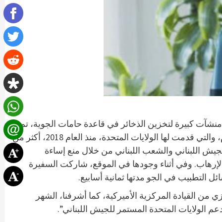
) آت كبيرة لتخزين الذخائر في قاعدة حامات الجوية، تم
تمويلها من مساهمات الحكومة الأميركية. حضر المناسبة السيد دارين كورماك الرئيس التنفيذي للمجموعة الاستشارية للألغام، والتي قدمت لها الولايات المتحدة، منذ العام 2018، أكثر من
2.8 ش اللبناني والشعب اللبناني من خلال منع إساءة
الإرهاب. وفي أثناء وجودها في الموقع، شاركت السفيرة
ئل التطبيب في الجو مدتها ثمانية أسابيع
ي من القيادة المركزية الأميركية، كما أشرفنا، الشهر