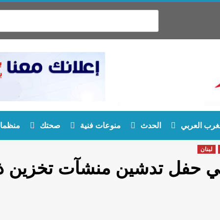
غرب العربي
الحدث
منوعات فنية
صحتك
منظمات
لبنان
ي حفل تدشين منشآت تخزين ذ