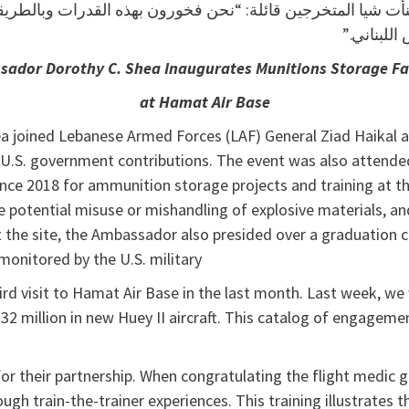
ت شيا المتخرجين قائلة: “نحن فخورون بهذه القدرات وبالطري
 اللبناني
ador Dorothy C. Shea Inaugurates Munitions Storage Fac
at Hamat Air Base
joined Lebanese Armed Forces (LAF) General Ziad Haikal at
y U.S. government contributions. The event was also attend
ince 2018 for ammunition storage projects and training at thr
 potential misuse or mishandling of explosive materials, an
t the site, the Ambassador also presided over a graduation
onitored by the U.S. military.
rd visit to Hamat Air Base in the last month. Last week, w
 million in new Huey II aircraft. This catalog of engagem
 their partnership. When congratulating the flight medic g
gh train-the-trainer experiences. This training illustrates t