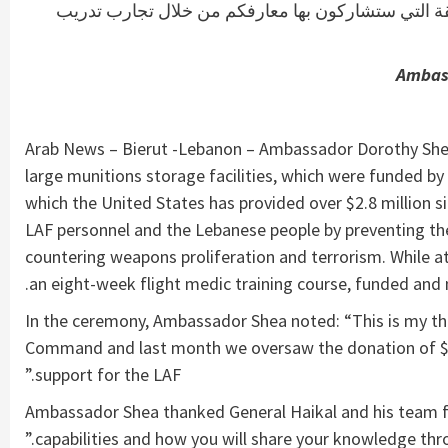
قة التي ستشاركون بها معارفكم من خلال تجارب تدريب
Ambass
Arab News – Bierut -Lebanon – Ambassador Dorothy Shea 
large munitions storage facilities, which were funded b
which the United States has provided over $2.8 million s
LAF personnel and the Lebanese people by preventing the
countering weapons proliferation and terrorism. While a
an eight-week flight medic training course, funded and m
In the ceremony, Ambassador Shea noted: “This is my thi
Command and last month we oversaw the donation of $32
support for the LAF.”
Ambassador Shea thanked General Haikal and his team for
capabilities and how you will share your knowledge throu