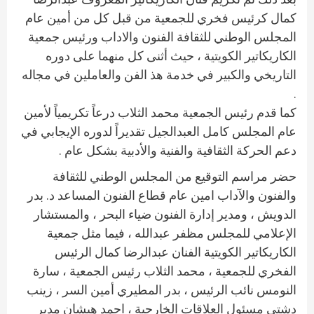
كمال كرئيس فخري للجمعية من قبل كل من أمين عام
المجلس الوطني للثقافة الفنون والاداب ورئيس جمعية
الكاريكاتير الكويتية ، حيث أثنى كل منهما على دوره
التاريخي والكبير في خدمة هذ الفن والعاملين في مجاله
.
كما قدم رئيس الجمعية محمد الثلاب درعاً تكريمياً لأمين
عام المجلس كامل العبدالجيل تقديراً لدوره الإيجابي في
دعم الحركة الثقافية والفنية والأدبية بشكل عام .
حضر مراسم التوقيع من المجلس الوطني للثقافة
والفنون والآداب امين عام قطاع الفنون المساعد د. بدر
الدويش ، ومدير إدارة الفنون ضياء البحر ، والمستشار
الإعلامي للمجلس مظفر عبدالله ، فيما مثل جمعية
الكاريكاتير الكويتية الفنان عبدالرضا كمال الرئيس
الفخري للجمعية ، محمد الثلاب رئيس الجمعية ، سارة
النومس نائب الرئيس ، بدر المطيري أمين السر ، زينب
دشتي مسئول العلاقات الخارجية ، احمد هيشان مدير