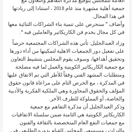
العامة للمجلس بتوقيع مذكرة التفاهم والتعاون مع
جمعية أهلية مشهرة منذ عام 2018 ، استنادا إلى ريادتها
في هذا المجال.
وأضاف ” سنحرص على تنمية بناء الشراكات الثنائية معها
في كل مجال يخدم فن الكاريكاتير والعاملين فيه “.
وزاد العبدالجليل: تأتي هذه الشراكات المجتمعية حرصاً
على تفعيل دور الجمعيات الاهلية لتمكينها من أداء دورها
وتحقيق أهدافها، وسوف يقوم المجلس بتنشيط التعاون
مع جمعية الكاريكاتير الكويتية والعمل لما فيه مصلحة
ومتطلبات المشهد الفني وفقاً للأطر التي تم الاتفاق عليها
في المذكرة ، مع الحرص التام على مراعاة قانون حقوق
المؤلف والحقوق المجاورة وهي الملكية الفكرية والأدبية
والخاصة، أو المملوكة للطرف الآخر.
وذكر العبدالجليل أن مذكرة التفاهم مع جمعية
الكاريكاتير الكويتية هي الثامنة ضمن سلسلة الاتفاقيات
مع جمعيات النفع العام المتخصصة بالثقافة والفنون
والتراث ، وسيسعى المجلس للقيام بدوره الطليعي في