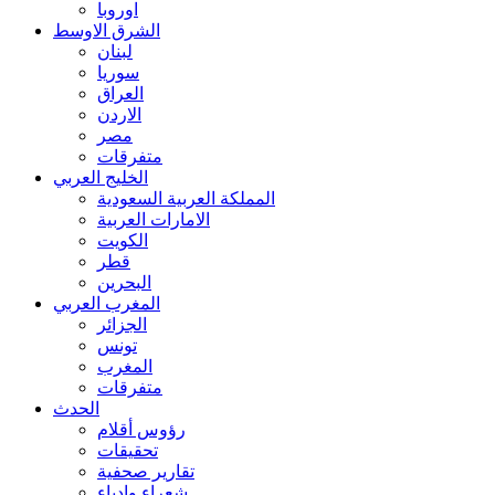
اوروبا
الشرق الاوسط
لبنان
سوريا
العراق
الاردن
مصر
متفرقات
الخليج العربي
المملكة العربية السعودية
الامارات العربية
الكويت
قطر
البحرين
المغرب العربي
الجزائر
تونس
المغرب
متفرقات
الحدث
رؤوس أقلام
تحقيقات
تقارير صحفية
شعراء وادباء