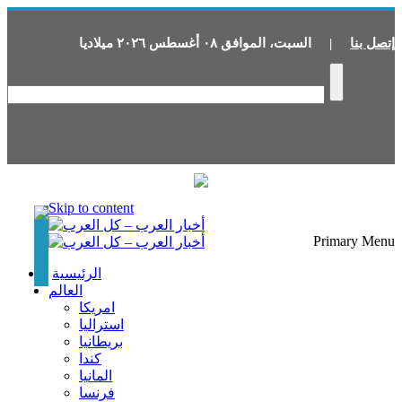
إتصل بنا
|
السبت
،
الموافق
٠٨
أغسطس
٢٠٢٦
ميلاديا
Skip to content
Primary Menu
الرئيسية
العالم
امريكا
استراليا
بريطانيا
كندا
المانيا
فرنسا