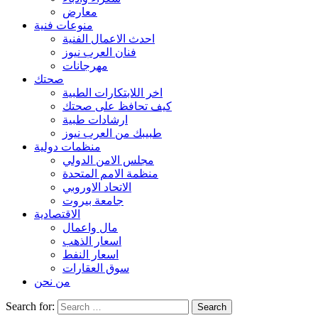
معارض
منوعات فنية
احدث الاعمال الفنية
فنان العرب نيوز
مهرجانات
صحتك
اخر اللابتكارات الطبية
كيف تحافظ على صحتك
ارشادات طبية
طبيبك من العرب نيوز
منظمات دولية
مجلس الامن الدولي
منظمة الامم المتحدة
الاتحاد الاوروبي
جامعة بيروت
الاقتصادية
مال واعمال
اسعار الذهب
اسعار النفط
سوق العقارات
من نحن
Search for: