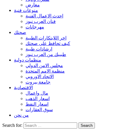
معارض
منوعات فنية
احدث الاعمال الفنية
فنان العرب نيوز
مهرجانات
صحتك
اخر اللابتكارات الطبية
كيف تحافظ على صحتك
ارشادات طبية
طبيبك من العرب نيوز
منظمات دولية
مجلس الامن الدولي
منظمة الامم المتحدة
الاتحاد الاوروبي
جامعة بيروت
الاقتصادية
مال واعمال
اسعار الذهب
اسعار النفط
سوق العقارات
من نحن
Search for: