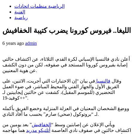
الرياضية منظمات اتحادات
الفنية
رياضية
الليغا.. فيروس كورونا يضرب كتيبة الخفافيش
6 years ago
admin
أعلن نادي فالنسيا الإسباني لكرة القدم، الثلاثاء، عن اكتشاف حالتي
إصابة بفيروس كورونا المستجد في صفوفه، لكن من دون الكشف
عن هوية المعنيين.
وقال
فالنسيا
في بيان “إن الاختبارات التي أجريت، الاثنين، على
الفريق الأول والجهاز الفني والمحيط المباشر، في ضوء العمل
التحضيري (للموسم المقبل)، كشفت عن حالتين إيجابيتين لـ
+كوفيد-19+”.
ووضِعَ الشخصان المعنيان في العزلة المنزلية وخضع الفريق بأكمله
لـ “بروتوكول (صحي) صارم” بحسب ما أفاد النادي.
ويأتي الإعلان عن إصابتين وسط “
الخفافيش
” بعد يومين من
اكتشاف حالتين في صفوف نادي العاصمة
أتلتيكو مدريد
هما مهاجمه