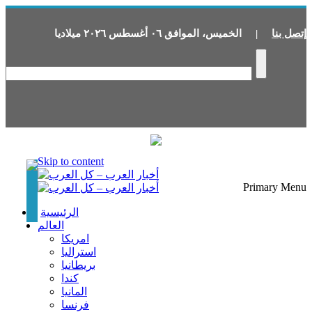
إتصل بنا
|
الخميس
،
الموافق
٠٦
أغسطس
٢٠٢٦
ميلاديا
Skip to content
Primary Menu
الرئيسية
العالم
امريكا
استراليا
بريطانيا
كندا
المانيا
فرنسا