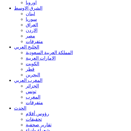
اوروبا
الشرق الاوسط
لبنان
سوريا
العراق
الاردن
مصر
متفرقات
الخليج العربي
المملكة العربية السعودية
الامارات العربية
الكويت
قطر
البحرين
المغرب العربي
الجزائر
تونس
المغرب
متفرقات
الحدث
رؤوس أقلام
تحقيقات
تقارير صحفية
شعراء وادباء