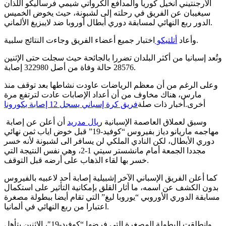
الأرجنتيني أنخيل كوريا والمدافع الكرواتي شيمي فرساليكو اللذان
سيغيبان عن الفريق في رحلته إلى لشبونة، حيث يخوض الخميس
الدور ربع النهائي لمسابقة دوري أبطال أوروبا ضد لايبزيغ الألماني.
اختبار جميع أعضاء الفريق وجاءت النتائج سلبية.
وأعاد
أتلتيكو
وتُعد إسبانيا من أكثر البلدان تضررا بالجائحة حيث سجلت حتى الإثنين
28576 حالة وفاة من أصل 322980 إصابة.
وعلى الرغم من أن معظم الرياضات عاودت نشاطها بعد توقف منذ
مارس، هناك مخاوف من أن أعداد الإصابات عادت لترتفع مرة
أخرى.أخبار ذات صلة
فريق كرة إسباني يسجل 12 إصابة بكورونا
وسبق لعملاق العاصمة الإسبانية ر
يال مدريد
أن أعلن عن إصابة
مهاجمه ماريانو دياز بفيروس “كوفيد-19” قبل خوض اياب ثمن نهائي
دوري الأبطال، لكن النادي الملكي لن يسافر الى لشبونة لأنه خسر
مجددا الجمعة أمام مانشستر سيتي 1-2، وهي نفس النتيجة التي
خسر بها لقاء الذهاب على أرضه قبل التوقف.
كما أعلن الفريق الإسباني الآخر إشبيلية إصابة أحد لاعبيه بالفيروس
بدون الكشف عن اسمه، ما أثار القلق بإمكانية التأثير على استكمال
مسابقة الدوري الأوروبي “يوروبا ليغ” التي تقام أيضا ببطولة مصغرة
اعتبارا من ربع النهائي في ألمانيا.
وانطلقت البطولة المصغرة التي فرضها “كوفيد-19″، الاثنين بتأهل