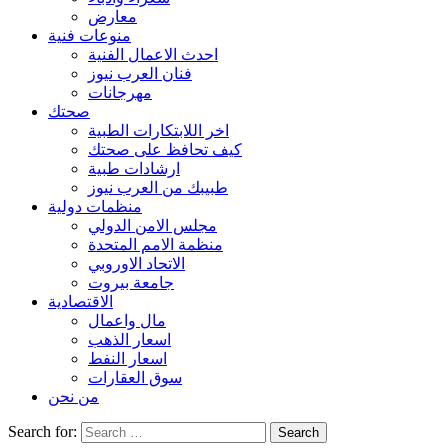
معارض
منوعات فنية
احدث الاعمال الفنية
فنان العرب نيوز
مهرجانات
صحتك
اخر اللابتكارات الطبية
كيف تحافظ على صحتك
ارشادات طبية
طبيبك من العرب نيوز
منظمات دولية
مجلس الامن الدولي
منظمة الامم المتحدة
الاتحاد الاوروبي
جامعة بيروت
الاقتصادية
مال واعمال
اسعار الذهب
اسعار النفط
سوق العقارات
من نحن
Search for: