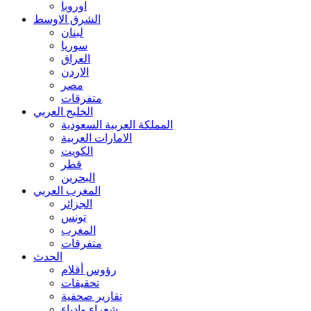
اوروبا
الشرق الاوسط
لبنان
سوريا
العراق
الاردن
مصر
متفرقات
الخليج العربي
المملكة العربية السعودية
الامارات العربية
الكويت
قطر
البحرين
المغرب العربي
الجزائر
تونس
المغرب
متفرقات
الحدث
رؤوس أقلام
تحقيقات
تقارير صحفية
شعراء وادباء