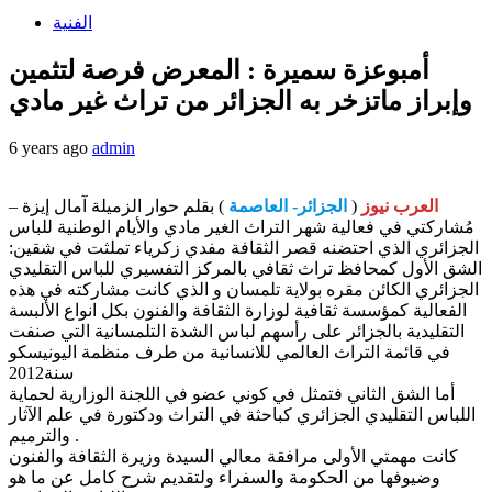
الفنية
أمبوعزة سميرة : المعرض فرصة لتثمين
وإبراز ماتزخر به الجزائر من تراث غير مادي
6 years ago
admin
العرب نيوز
(
الجزائر- العاصمة
) بقلم حوار الزميلة آمال إيزة –
مُشاركتي في فعالية شهر التراث الغير مادي والأيام الوطنية للباس
الجزائري الذي احتضنه قصر الثقافة مفدي زكرياء تملثت في شقين:
الشق الأول كمحافظ تراث ثقافي بالمركز التفسيري للباس التقليدي
الجزائري الكائن مقره بولاية تلمسان و الذي كانت مشاركته في هذه
الفعالية كمؤسسة ثقافية لوزارة الثقافة والفنون بكل انواع الألبسة
التقليدية بالجزائر على رأسهم لباس الشدة التلمسانية التي صنفت
في قائمة التراث العالمي للانسانية من طرف منظمة اليونيسكو
سنة2012
أما الشق الثاني فتمثل في كوني عضو في اللجنة الوزارية لحماية
اللباس التقليدي الجزائري كباحثة في التراث ودكتورة في علم الآثار
والترميم .
كانت مهمتي الأولى مرافقة معالي السيدة وزيرة الثقافة والفنون
وضيوفها من الحكومة والسفراء ولتقديم شرح كامل عن ما هو