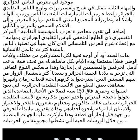
موجود في معرض اللباس الجزائري
والمهام الثانية تتمثل في شرح وتفسير تراث وتاريخ اللباس التقليدي
بالجزائر واعطاء رمزيات الممارسات الشعبية للباس ورمزية الوانه
واشكاله وتطريزاته للمجتمع المدني المتقدم لزيارة المعرض و إلى
الاعلام السمعي والمرئي والكتابي .
إضافة الى تقديم محاضر ة تعرف بالمؤسسة الثقافية ” المركز
التفسيري ذي الطابع المتحفي للباس التقليدي الجزائري ومهامه ”
مع إعطاء شرح للعرس التلمساني الذي كان سبباً في تصنيف لباس
الشدة كتراث عالمي للانسانية.
بذات الصدد أود أن أوجه تحية لكل المشاركين من مختلف ولايات
الوطن فعلا استمتعنا بهذه الأيام بكل ماشاهدناه من تحف فنية أبدعت
أنامل الحرفيين والمصممين في إنجازها وهذا مايعكس التنوع الثقافي
التي تزخر به بلادنا الحبيبة الجزائر و سعدنا أكثر باستقبال الزوار من
بينهم المسنين الذين استرجعوا بذاكرتهم الحية قعدات زمان وانبهروا
بمشاهدة بعض القطع من الألبسة التقليدية الجزائرية التي تعود
لسنوات وعمرها فاق 150 سنة فضلا عن الأجيال الصاعدة الذين
تجولوا بأجنحة المعرض وأخذوا صورا تذكارية مع الألبسة التقليدية
الجزائرية ستبقى عالقة بذاكرتهم وتجعلهم يشعرون بالفخر والاعتزاز
والامتنان لما تركه وانجزه أجدادهم وبذلك يقدرون مايبذله الحرفي
من جهد قبل إنجاز أي قطعة وهذا ماركزت عليه الجهات المنظمة
من خلال الورشات الحية التي نشطتها مجموعة من الحرفيات .