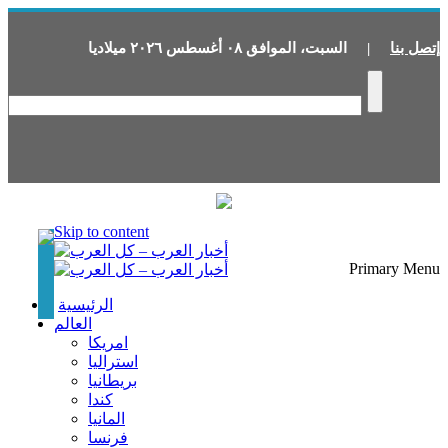
إتصل بنا
|
السبت
،
الموافق
٠٨
أغسطس
٢٠٢٦
ميلاديا
Skip to content
Primary Menu
الرئيسية
العالم
امريكا
استراليا
بريطانيا
كندا
المانيا
فرنسا