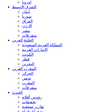
اوروبا
الشرق الاوسط
لبنان
سوريا
العراق
الاردن
مصر
متفرقات
الخليج العربي
المملكة العربية السعودية
الامارات العربية
الكويت
قطر
البحرين
المغرب العربي
الجزائر
تونس
المغرب
متفرقات
الحدث
رؤوس أقلام
تحقيقات
تقارير صحفية
شعراء وادباء