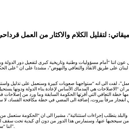
يقاتي: لتقليل الكلام والاكثار من العمل قرداح
عون اننا “أمام مسؤوليات وطنية وتاريخية كبرى لتفعيل دور الدولة ومؤ
نان على طريق الانقاذ والتعافي والنهوض”، مشددا على ان “على الحك
العمل”، لفت الى انه “ستواجهنا صعوبات كبيرة وسنعمل على تذليل واست
 ان “الاصلاحات هي المدماك الأساس لإعادة بناء الدولة ودونها يستحيل 
 خطة التعافي التي أقرتها الحكومة السابقة وما ورد من إصلاحات في ال
البلد يتطلب إجراءات استثنائية”، مشيرا الى ان “الحكومة ستعمل من أ
 من سيحجبها عنها، وسنمارس هذا الدور من دون أي كيدية تحت سقف القا
اننا “سننكب على معالجة موضوع المحروقات والدواء بما يوقف اذلال الناس”.