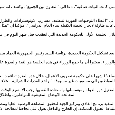
ى كانت النيات صافية”، دعا الى “التعاون بين الجميع”، وكشف انه س
الى “اعطاء التوجيهات الفورية لتنظيف مسارب الاوتوسترادات والطرق ق
اء، معتبرا أن ما جمع الوزراء في هذه الجلسة هو الثقة والقدرة على 
اضاف: هذه الحكومة الرابعة في ولايتي الرئاسية، شكلت بعد انقضاء 13 شهرا على حكومة تصريف ال
ء – الدواء”.
عيل دور الدولة ومؤسساتها واستعادة الثقة بها. يجب الا نضيع الوقت اذ
لمعالجة الاوضاع المعيشية للمواطنين، واطلاق ورشة عمل سريعة لوضع لبنان على طريق الانقاذ والتعافي والنهوض.
يذ برنامج انقاذي وتركيز الجهد لتحقيق المصلحة الوطنية العليا ومصال
باط الحلول الممكنة. إن الخارج والداخل يعول على نجاحنا لمعالجة الاز