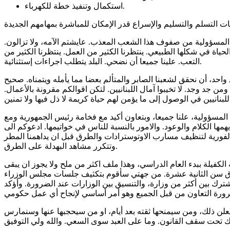
استكمال وتنفيذ خطة للكهرباء.
ع المسؤولية من صفوف هذا الشعب المعذب. عايشتم الآمه، ولا تزالون.
ياة في شكلها الطبيعي. ينتظرنا الكثير من العمل. ينتظرنا الكثير من
التعب. علينا جميعا أن نضحي. البلد يتطلب اجراءات إستثنائية.
حد، أن نحقق لشعبنا الصابر والمتألم بعضا مما يأمله ويتمناه. صحيح
جد وجد. لا تخيبوا آمال اللبنانيين. لتكن اقوالكم مقرونة بالأعمال.
ه المسؤولية، علنا جميعا، وبتعاون أكيد مع فخامة رئيس الجمهورية ومع
مها الكلام والوعود. والامور بالنسبة للناس في خواتيمها. ادعوكم الى
 الفورية لتنظيف مسارب الاوتوسترادات والطرق قبل ان يداهمنا المطر
وتتكرر مشاهد البهدلة على الطرق.
كفيلة ببدء العام الدراسي، وهذا ملف اكثر من ملح ولا يجوز ان يبقى
ذة فوق سن الثانية عشرة. من جهتي سأقوم بتكثيف جلسات مجلس الوزراء
لمشترك بين أكثر من وزارة، والتنسيق بين الوزارات عند الضرورة. وأؤكد
علن ذلك، ومن سيمنحها ثقته بعد أيام، او من سيحجبها عنها وسنمارس