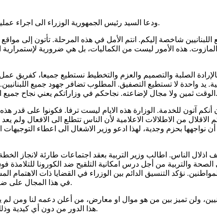
ودعا السيد رئيس الجمهورية الوزراء الى اجراء عمليات التسلم والتسليم والإسراع قدر الإمكان للمباشرة بمهامهم الجديدة.
اللبنانيين شاخصة إليكم. انتم الأمل في هذه المرحلة. تأتون إلى مواق
لمازوت. هذه الأمور ليست من الكماليات، بل هي ضرورية لإستمرارية الح
إرادة الصلبة والتصميم والعزم والتخطيط نستطيع جميعا، كفريق عمل وا
واحدة لا تستطيع التصفيق. المطلوب تضافر جهود جميع اللبنانيين. ومن 
كم في وزاراتكم يعني نجاح جميع اللبنانيين في الوصول إلى ما يؤمن لهم حياة كريمة لا ذل فيها ولا تمنين.
ن أنكم آتون للخدمة. الوزارة هذه الايام ليست ترفا. فكونوا على قدر هذ
اقلال من الاطلالات الاعلامية لأن الناس تتطلع الى الافعال ولم يعد يه
أن نواجهها بحزم وجدية، لهذا ادعو وزير الاشغال الى اعطاء التوجيهات
ال الناس. اطالب وزير التربية بعقد اجتماعات طارئة لانجاز الخطة ال
ارتي الصحة والتربية من أجل درس امكانية التلقيح ضد الكورونا للتلام
لمواطنين. نؤكد التنسيق الدائم بين الوزراء في القضايا ذات الاهتمام ا
في هذا المجال على ضرورة التعاون من قبل الجميع وهو أمر أساسي لإنجاح أي عمل حكومي.
يين، ولن تميز بين من هو موال او معارض، من أعلن دعمه لنا ومن لم ي
هذا الدور من دون أي كيدية وذلك تحت سقف القانون. وما على العبد سوى السعي. والله ولي التوفيق.