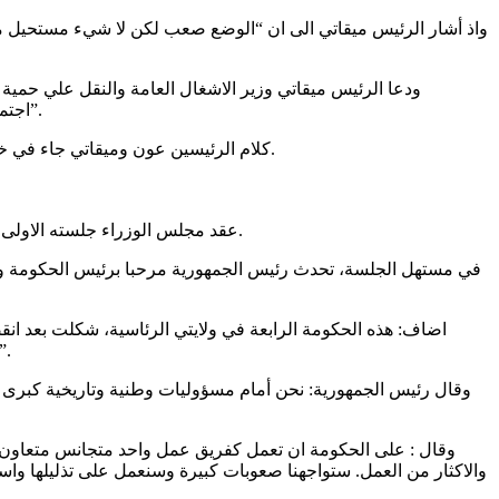
واذ أشار الرئيس ميقاتي الى ان “الوضع صعب لكن لا شيء مستحيل مت
ودعا الرئيس ميقاتي وزير الاشغال العامة والنقل علي حمية 
اجتماعات طارئة لانجاز الخطة الكفيلة ببدء العام الدراسي”، مؤكدا ان “هذا ملف اكثر من ملح ولا يجوز ان يبقى ابناؤنا خارج المدرسة للسنة الثالثة”.
كلام الرئيسين عون وميقاتي جاء في خلال الجلسة الأولى للحكومة الجديدة التي انعقدت قبل ظهر اليوم في قصر بعبدا، وتم في خلالها تشكيل اللجنة الوزارية لصياغة البيان الوزاري.
“عقد مجلس الوزراء جلسته الاولى بعد تشكيل الحكومة الجديدة، برئاسة السيد رئيس الجمهورية العماد ميشال عون وحضور السيد رئيس مجلس الوزراء نجيب ميقاتي والوزراء.
في مستهل الجلسة، تحدث رئيس الجمهورية مرحبا برئيس الحكومة والوزر
للمواطنين الى مستويات غير مسبوقة “تراجع القدرات الشرائية – غلاء الاسعار- تدني قيمة العملة الوطنية – المحروقات – الاستشفا
وقال رئيس الجمهورية: نحن أمام مسؤوليات وطنية وتاريخية كبرى لتف
وقال : على الحكومة ان تعمل كفريق عمل واحد متجانس متعاون لتنف
والاكثار من العمل. ستواجهنا صعوبات كبيرة وسنعمل على تذليلها واستن