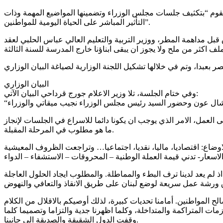
يقوم “بتكثيف جلسات مجلس الوزراء وتضمينها المواضيع المهمة وذات
التأثير المباشر على الحياة اليومية للمواطنين”.
بل مداهمة المطر، ووزير التربية والتعليم العالي عباس الحلبي لعقد
البيان الوزاري
وفي ختام الجلسة، تلا وزير الاعلام جورج قرداحي البيان الآتي:
العمل، الامر الذي يوجب ان يكونا دائما للاسراع في الجلسات لإنجاز
ما هو مطلوب في المرحلة المقبلة.
اعمال، خلال هذه الفترة تفاقمت الاوضاع: اقتصاديا، ماليا، نقديا، اجتماعيا… وتراجعت الظروف المعيشية
 لم يعد لدينا ترف البطء والمماطلة. والمطلوب ايجاد الحلول العاجلة
ح المواطنين. أمامنا تحديات كبيرة، لذلك أوصيكم بالاقلال من الكلام
مات المتراكمة والمتداخلة، وكلما اظهرنا جدية والتزاما وتصميما كلما
وقفت الدول الشقيقة والصديقة الى جانبنا.