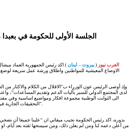
الجلسة الأولى للحكومة في بعبدا م
العرب نيوز
(
بيروت – لبنان
) اكد رئيس الجمهورية العماد ميشال 
الاوضاع المعيشية للمواطنين واطلاق ورشة عمل سريعة لوضع لب
وإذ أوصى الرئيس عون الوزراء ب”الاقلال من الكلام والاكثار من 
لدى المجتمع الدولي للسير بآليات الدعم وتقديم المساعدات”، واعتبر
الى الثوابت الوطنية مجموعة افكار ومواضيع اساسية وفي مقدمها
التحقيقات الجارية في انفجار مرفأ بيروت، إضافة الى المضي في خطة مكافحة الفساد، لا سيما مباشرة العمل بالتدقيق الجنائي واستكمال خطة للكهرباء وتنفيذها”.
بدوره، اكد رئيس الحكومة نجيب ميقاتي ان “علينا جميعا أن نضحي و
من أعلن دعمه لنا ومن لم يعلن ذلك، ومن سيمنحها ثقته بعد أيام، او