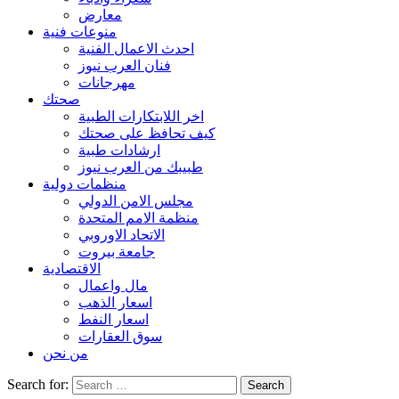
معارض
منوعات فنية
احدث الاعمال الفنية
فنان العرب نيوز
مهرجانات
صحتك
اخر اللابتكارات الطبية
كيف تحافظ على صحتك
ارشادات طبية
طبيبك من العرب نيوز
منظمات دولية
مجلس الامن الدولي
منظمة الامم المتحدة
الاتحاد الاوروبي
جامعة بيروت
الاقتصادية
مال واعمال
اسعار الذهب
اسعار النفط
سوق العقارات
من نحن
Search for: