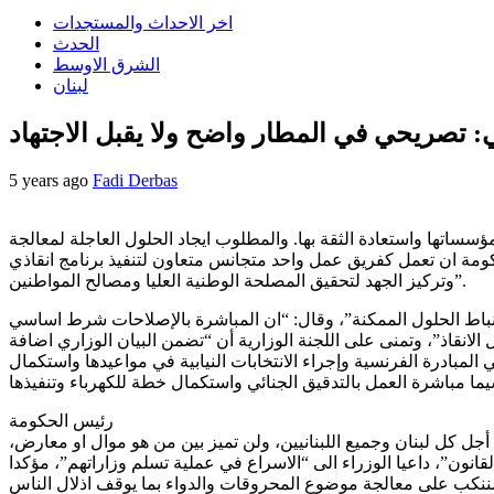
اخر الاحداث والمستجدات
الحدث
الشرق الاوسط
لبنان
ي: تصريحي في المطار واضح ولا يقبل الاجتهاد
5 years ago
Fadi Derbas
سساتها واستعادة الثقة بها. والمطلوب ايجاد الحلول العاجلة لمعالجة
ومة ان تعمل كفريق عمل واحد متجانس متعاون لتنفيذ برنامج انقاذي
وتركيز الجهد لتحقيق المصلحة الوطنية العليا ومصالح المواطنين”.
نباط الحلول الممكنة”، وقال: “ان المباشرة بالإصلاحات شرط اساسي
الانقاذ”، وتمنى على اللجنة الوزارية أن “تضمن البيان الوزاري اضافة
مبادرة الفرنسية وإجراء الانتخابات النيابية في مواعيدها واستكمال
رئيس الحكومة
جل كل لبنان وجميع اللبنانيين، ولن تميز بين من هو موال او معارض،
نون”، داعيا الوزراء الى “الاسراع في عملية تسلم وزاراتهم”، مؤكدا