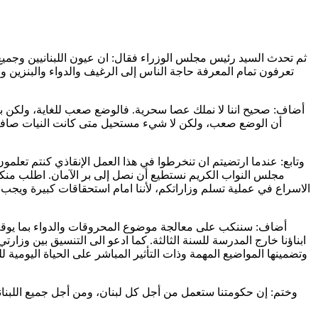
ثم تحدث السيد رئيس مجلس الوزراء فقال: ان عيون اللبنانيين وجميع 
تعرفون تمام المعرفة حاجة الناس إلى الرغيف والدواء والبنزين وا
أضاف: صحيح اننا لا نملك عصا سحرية. فالوضع صعب للغاية، ولكن بال
أن الوضع صعب، ولكن لا شيء مستحيل متى كانت النيات صافية. يد 
الوقت ثمين ولا مجال لإضاعته. نجاح
وتابع: عندما ارتضيتم ان تنخرطوا في هذا العمل الإنقاذي كنتم تعلمو
مجلس النواب الكريم نستطيع أن نصل إلى بر الآمان. اطلب منكم ال
الاسراع في عملية تسلم وزاراتكم، لأننا امام استحقاقات كبيرة ويجب 
أضاف: سننكب على معالجة موضوع المحروقات والدواء بما يوقف اذل
ابناؤنا خارج المدرسة للسنة الثالثة. كما ادعو الى التنسيق بين وز
وتضمينها المواضيع المهمة وذات التأثير المباشر على الحياة اليومية ل
وختم: إن حكومتنا ستعمل من أجل كل لبنان، ومن أجل جميع اللبنان