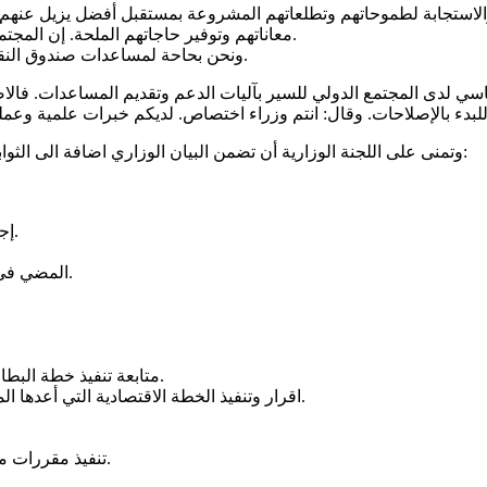
 والاستجابة لطموحاتهم وتطلعاتهم المشروعة بمستقبل أفضل يزيل عنهم 
معاناتهم وتوفير حاجاتهم الملحة. إن المجتمع الدولي يعول على الحكومة لإعادة النهوض بلبنان واخراجه من كبوته.
ونحن بحاحة لمساعدات صندوق النقد الدولي والبنك الدولي والصناديق الدولية والاقليمية والجهات المانحة.
 لدى المجتمع الدولي للسير بآليات الدعم وتقديم المساعدات. فالاصلا
وتمنى على اللجنة الوزارية أن تضمن البيان الوزاري اضافة الى الثوابت الوطنية الافكار والمواضيع الاساسية التالية وهي على سبيل المثال:
إجراء الانتخابات النيابية في مواعيدها والتي حددت في 8 أيار 2022.
المضي في خطة مكافحة الفساد، لا سيما مباشرة العمل بالتدقيق الجنائي.
متابعة تنفيذ خطة البطاقة التمويلية والسعي لتأمين الأموال اللازمة لضمان استمراريتها.
اقرار وتنفيذ الخطة الاقتصادية التي أعدها المكتب العالمي الاستشاري ماكينزي (لتحفيز القطاعات الانتاجية).
تنفيذ مقررات مؤتمر “سيدر” بما فيها المشاريع الواردة في البرنامج الاستثماري.