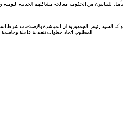
يأمل اللبنانيون من الحكومة معالجة مشاكلهم الحياتية اليومية
وأكد السيد رئيس الجمهورية ان المباشرة بالإصلاحات شرط اساسي
المطلوب اتخاذ خطوات تنفيذية عاجلة وحاسمة للبدء بالإصلاحات. وقال: انتم وزراء اختصاص. لديكم خبرات علمية وعملية ورؤى مستقبلية. مسؤوليتنا انقاذ لبنان، فلنكن على قدر المسؤولية.