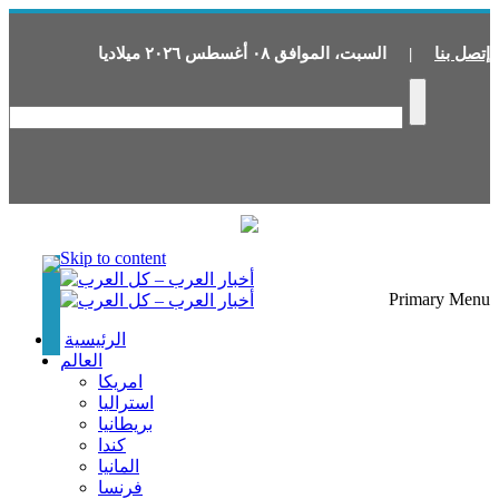
إتصل بنا
|
السبت
،
الموافق
٠٨
أغسطس
٢٠٢٦
ميلاديا
Skip to content
Primary Menu
الرئيسية
العالم
امريكا
استراليا
بريطانيا
كندا
المانيا
فرنسا