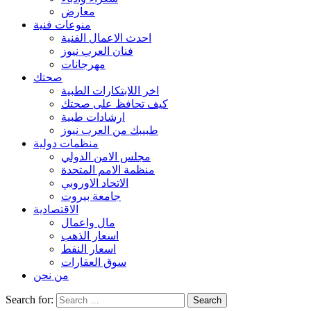
معارض
منوعات فنية
احدث الاعمال الفنية
فنان العرب نيوز
مهرجانات
صحتك
اخر اللابتكارات الطبية
كيف تحافظ على صحتك
ارشادات طبية
طبيبك من العرب نيوز
منظمات دولية
مجلس الامن الدولي
منظمة الامم المتحدة
الاتحاد الاوروبي
جامعة بيروت
الاقتصادية
مال واعمال
اسعار الذهب
اسعار النفط
سوق العقارات
من نحن
Search for: