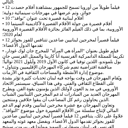
التالي:
• 12 فيلماً طويلاً من أوروبا تسمح للجمهور بمشاهدة أفلام حصدت
جوائز، وتم عرضها في مهرجانات سينمائية دولية؛
• 10 أفلام لبنانية قصيرة تحت عنوان “نوافذ”؛
• 10 أفلام قصيرة من جولة الأفلام القصيرة لأكاديمية السينما
الأوروبية، بما في ذلك الفيلم الفائز بجائزة الأفلام القصيرة الأوروبية
لعام 2020؛
• 12 فيلماً قصيراً لمخرجين لبنانيين صاعدين تتنافس للفوز بجوائز
تقدمها الدول الأعضاء؛
• فيلم طويل بعنوان “المرأة هي المرأة” للمخرج جان لوك غودار،
تكريماً للممثلة الدانمركية الفرنسية آنا كارينا والممثل الفرنسي جان
بول بلموندو، اللذين توفيا في كانون الأول 2019 وأيلول 2021 توالياً؛
• مناقشة افتراضية تضم شركاء المهرجان الإقليميين وتتناول
موضوع إدارة الأنشطة والمساحات الثقافية في الأزمات.
ويُقام المهرجان في وقت يواجه فيه لبنان تحديات كثيرة تؤثر بشدة
على القطاع الثقافي والفني. وفي هذا السياق، سيستمر الاتحاد
الأوروبي في مد يد العون لأولئك الذين يؤمنون بقوة الفن. ويطرح
المهرجان العديد من المبادرات لدعم المخرجين اللبنانيين الشباب
الذين يحاولون رغم كل المصاعب أن يبقوا خلاقين ومنتجين.
وتعاون المهرجان مع عشرة مخرجين لبنانيين وقدم لهم الدعم
المالي لإنتاج سلسلة من الأفلام القصيرة حول موضوع “النوافذ”.
علاوةً على ذلك، يتنافس 12 فيلماً قصيراً لمخرجين لبنانيين صاعدين
للفوز بجوائز تقدمها الدول الأعضاء. وبفضل معهد غوته والمعهد
الفرنسي في لبنان وسفارتي السويد وبولندا في بيروت، سيتيح