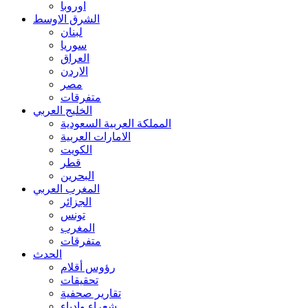
اوروبا
الشرق الاوسط
لبنان
سوريا
العراق
الاردن
مصر
متفرقات
الخليج العربي
المملكة العربية السعودية
الامارات العربية
الكويت
قطر
البحرين
المغرب العربي
الجزائر
تونس
المغرب
متفرقات
الحدث
رؤوس أقلام
تحقيقات
تقارير صحفية
شعراء وادباء