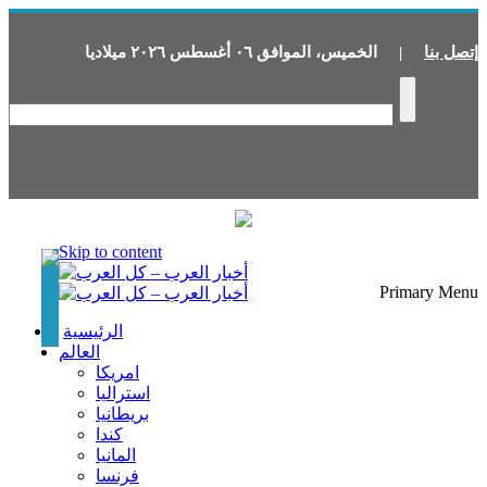
إتصل بنا
|
الخميس
،
الموافق
٠٦
أغسطس
٢٠٢٦
ميلاديا
Skip to content
Primary Menu
الرئيسية
العالم
امريكا
استراليا
بريطانيا
كندا
المانيا
فرنسا