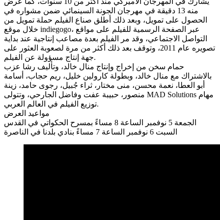
يشارك في المهرجان الأميركي منذ أكثر من 10 سنوات، كما عُرض
منه 13 دقيقة في مهرجان الجونة السينمائي ضمن مشواره في
الحصول على تمويل، وبعد ذلك أطلق صناع الفيلم حملة تمويل من
خلال موقع indiegogo، عبر الصفحة الرسمية للفيلم على مواقع
التواصل الاجتماعي، وقد مر الفيلم بعدة مصاعب إنتاجية عند بداية
تصويره عام 2011، وتوقف بعد ذلك أكثر من مرة لصعوبة العثور على
جهة إنتاج مسؤولة عن الفيلم.
حمام سخن من إخراج وإنتاج منال خالد، وتأليف رشا عزب
بالاشتراك مع منال خالد، وبطولة كارولين خليل، ريم حجاب، أسامة
أبو العطا، نعمة محسن، منى مختار، ثراء جُبيل، رجوى حامد، زينة
منصور، حبيبة عفت وفاضل الجارحي، وتتولى MAD Solutions مهام
توزيع الفيلم في العالم العربي‎.
مواعيد العرض
الجمعة 5 نوفمبر الساعة 8 مساءً بمسرح الحكواتي في القدس
السبت 6 نوفمبر الساعة 7 مساءً بنادي بلدنا في الناصرة