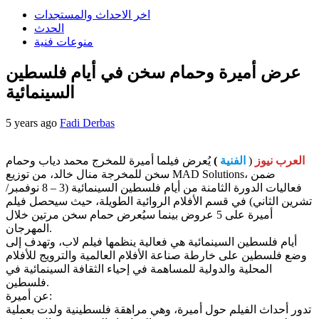
اخر الاحداث والمستجدات
الحدث
منوعات فنية
عرض أميرة وحمام سخن في أيام فلسطين
السينمائية
5 years ago
Fadi Derbas
العرب نيوز
(
الفنية
)
يُعرض فيلما أميرة للمخرج محمد دياب وحمام
سخن للمخرجة منال خالد، من توزيع MAD Solutions، ضمن
فعاليات الدورة الثامنة من أيام فلسطين السينمائية (3 – 8 نوفمبر/
تشرين الثاني) في قسم الأفلام الروائية الطويلة، حيث سيحصل فيلم
أميرة على 5 عروض بينما سيُعرض حمام سخن مرتين خلال
المهرجان.
أيام فلسطين السينمائية هي فعالية ينظمها فيلم لاب، وتهدف إلى
وضع فلسطين على خارطة صناعة الأفلام العالمية والترويج للأفلام
المحلية والدولية للمساهمة في إحياء الثقافة السينمائية في
فلسطين.
عن أميرة:
تدور أحداث الفيلم حول أميرة، وهي مراهقة فلسطينية ولدت بعملية