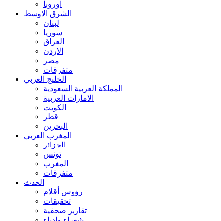
اوروبا
الشرق الاوسط
لبنان
سوريا
العراق
الاردن
مصر
متفرقات
الخليج العربي
المملكة العربية السعودية
الامارات العربية
الكويت
قطر
البحرين
المغرب العربي
الجزائر
تونس
المغرب
متفرقات
الحدث
رؤوس أقلام
تحقيقات
تقارير صحفية
شعراء وادباء