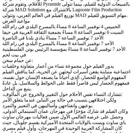
للأفلام، وتقوم شركة Pyramide بالمبيعات الدولية للفيلم، بينما تتولى
شركة MAD Solutions بالاشتراك مع Lagoonie Film Production
توزيع الفيلم في العالم العربي، وتتولى MAD مهام التسويق للفيلم.
مواعيد العرض
الخميس 4 نوفمبر الساعة 8 مساءً بالمسرح البلدي في رام الله
السبت 6 نوفمبر الساعة 8 مساءً بجمعية الثقافة العربية في حيفا
الأحد 7 نوفمبر الساعة 7 مساءً بنادي بلدنا في الناصرة
الأحد 7 نوفمبر الساعة 8 مساءً بالمسرح البلدي في رام الله
الأحد 7 نوفمبر الساعة 8 مساءً بمؤسسة الرئيس بوتن الفلسطينية
في بيت لحم
عن حمام سخن:
يدور الفيلم حول مجموعة نساء من أعمار متفاوتة وخلفيات
اجتماعية متباينة يقعن أسيرات لبحثهن عن الحرية، كما يناقش الفيلم
المفهوم الواسع للحصار، الذي أحياناً ما يصنعه الإنسان حول نفسه،
فمفهوم الحصار ليس قاصراً فقط على الحوائط والسلاسل، بل عادةً
ينبع من الداخل.
تتشارك النساء نفس الأحلام حول التغيير والخروج عن المألوف،
ولكن اختلافهن يتسبب في حالة من التباين عندما يتعلق الأمر
بوعيهن وانفتاحهن وأساليبهن في التعبير والتمرد.
وكان الفيلم قد شارك مؤخرًا في مهرجان عمان السينمائي الدولي،
وحصل على عرضه العالمي الأول ضمن فعاليات مهرجان ساوث
باي ساوث ويست بالولايات المتحدة الأميركية بقسم جلوبال، حيث
كان المشاركة العربية الوحيدة في المهرجان، وأول فيلم مصري