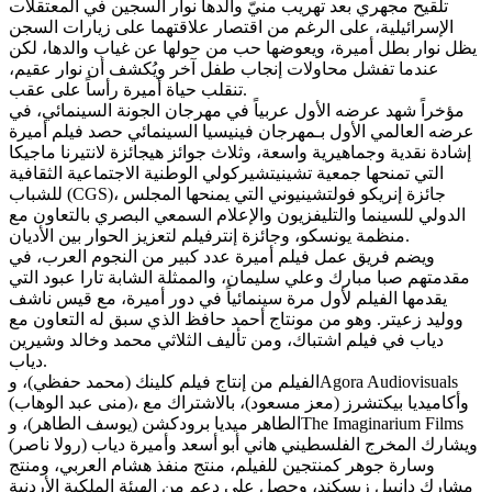
تلقيح مجهري بعد تهريب منيّ والدها نوار السجين في المعتقلات
الإسرائيلية، على الرغم من اقتصار علاقتهما على زيارات السجن
يظل نوار بطل أميرة، ويعوضها حب من حولها عن غياب والدها، لكن
عندما تفشل محاولات إنجاب طفل آخر ويُكشف أن نوار عقيم،
تنقلب حياة أميرة رأساً على عقب.
مؤخراً شهد عرضه الأول عربياً في مهرجان الجونة السينمائي، في
عرضه العالمي الأول بـمهرجان فينيسيا السينمائي حصد فيلم أميرة
إشادة نقدية وجماهيرية واسعة، وثلاث جوائز هيجائزة لانتيرنا ماجيكا
التي تمنحها جمعية تشينيتشيركولي الوطنية الاجتماعية الثقافية
للشباب (CGS)، جائزة إنريكو فولتشينيوني التي يمنحها المجلس
الدولي للسينما والتليفزيون والإعلام السمعي البصري بالتعاون مع
منظمة يونسكو، وجائزة إنترفيلم لتعزيز الحوار بين الأديان.
ويضم فريق عمل فيلم أميرة عدد كبير من النجوم العرب، في
مقدمتهم صبا مبارك وعلي سليمان، والممثلة الشابة تارا عبود التي
يقدمها الفيلم لأول مرة سينمائياً في دور أميرة، مع قيس ناشف
ووليد زعيتر. وهو من مونتاج أحمد حافظ الذي سبق له التعاون مع
دياب في فيلم اشتباك، ومن تأليف الثلاثي محمد وخالد وشيرين
دياب.
الفيلم من إنتاج فيلم كلينك (محمد حفظي)، وAgora Audiovisuals
(منى عبد الوهاب)، وأكاميديا بيكتشرز (معز مسعود)، بالاشتراك مع
الطاهر ميديا برودكشن (يوسف الطاهر)، وThe Imaginarium Films
(رولا ناصر) ويشارك المخرج الفلسطيني هاني أبو أسعد وأميرة دياب
وسارة جوهر كمنتجين للفيلم، منتج منفذ هشام العربي، ومنتج
مشارك دانييل زيسكند، وحصل على دعم من الهيئة الملكية الأردنية