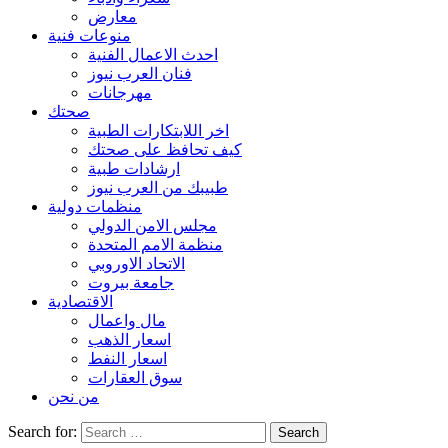
معارض
منوعات فنية
احدث الاعمال الفنية
فنان العرب نيوز
مهرجانات
صحتك
اخر اللابتكارات الطبية
كيف تحافظ على صحتك
ارشادات طبية
طبيبك من العرب نيوز
منظمات دولية
مجلس الامن الدولي
منظمة الامم المتحدة
الاتحاد الاوروبي
جامعة بيروت
الاقتصادية
مال واعمال
اسعار الذهب
اسعار النفط
سوق العقارات
من نحن
Search for: