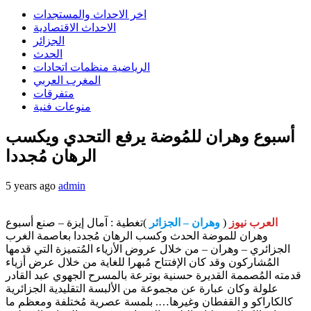
اخر الاحداث والمستجدات
الاحداث الاقتصادية
الجزائر
الحدث
الرياضية منظمات اتحادات
المغرب العربي
متفرقات
منوعات فنية
أسبوع وهران للمُوضة يرفع التحدي ويكسب
الرهان مُجددا
5 years ago
admin
العرب نيوز
(
وهران – الجزائر
)تغطية : آمال إيزة – صنع أسبوع
وهران للموضة الحدث وكسب الرهان مُجددا بعاصمة الغرب
الجزائري – وهران – من خلال عروض الأزياء المُتميزة التي قدمها
المُشاركون وقد كان الإفتتاح مُبهرا للغاية من خلال عرض أزياء
قدمته المُصممة القديرة حسنية بوترعة بالمسرح الجهوي عبد القادر
علولة وكان عبارة عن مجموعة من الألبسة التقليدية الجزائرية
كالكاراكو و القفطان وغيرها…. بلمسة عصرية مُختلفة ومعظم ما