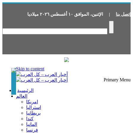
إتصل بنا
|
الإثنين
،
الموافق
١٠
أغسطس
٢٠٢٦
ميلاديا
Skip to content
Primary Menu
الرئيسية
العالم
امريكا
استراليا
بريطانيا
كندا
المانيا
فرنسا