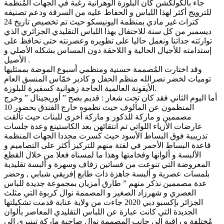
جاء بالكولكشن كان البلوزة الوهرانية رغبة في الجهات المُنظمة
للترويج أكثر لهذا اللباس و الحفاظ عليه من السرقة ودعم تصنيفه
كتراث غير مادي بمنظمة اليونيسكو حيث تم تخصيص تاريخ 24
ديسمبر من كل سنة للاحتفال بهذا اللباس التقليدي الجزائري الذي
توارثته جداتنا ونعمل حاليا على تطويره وعصرنته حتى نحافظ على
إستدامته للأجيال الحالية و اللاحقة دون المساس بشكله الأصلي و
الأصيل .
وقد اختارت المُصممة حسنية ومنظمي أسبوع الموضة بممثليها
توميات لخضر نصرالله منظم الحفل و كادير خمّاس المنسق العام
الأيقونة العالمية الحاجة زهوانية كسفيرة للبلوزة.
أما اليوم الثاني فقد كان تحت شعار : قديم بصح ” أوريجينال ” وخرج
المنظمون عن المألوف حيث نظموه خارج الفندق بحضور 10
مصممين و ماركة للذكور و ماركة أخرى للبنات حيث تألقت
عارضات الأزياء اللواتي تم انتقائهن بعد الكاستينغ وعدة جلسات
تدريبية فوق البساط الأسود حيث كسرت مجددا الجهات المنظمة
قاعدة البساط الأحمر في لفتة منهم للتركيز أكثر على التصاميم و
الألبسة و ألوانها وفخامتها وهذا ما لمسناه فعلا من خلال القطع
المعروضة التي تنوعت من فساتين زفاف وسهرة و ألبسة تقليدية
بلمسات عصرية و ألبسة جاهزة ذات طابع إفريقي شبابي , وحضر
عدة مصممين نذكر منهم ” طارق أمزيان بمجموعة جديدة للباس
العصري و شهرزاد الصغير و المصممة نوال كربوة التي مثلث
الجزائر بإكسبو دبي 2020 جاءت من ولاية عنابة قدمت تشكيلتها
الجديدة التي كانت عبارة عن اللباس التقليدي المعاصر بألوان
مُختلفة و راقية إلى جانب المصممة نوال صاحبة ماركة تينيري إلى