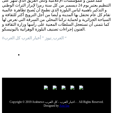
للمدعمين و للمؤسسات الإعلامية ولكل الفريق الذي سهر على
التنظيم يعتبر يوم 24 ديسمبر من كل سنة رمزا لإبراز التراث الوطني
و التذكير بأهمية لباس البلوزة الذي نطمح أن يُصبح تظاهرة عالمية
تقام كل عام تحتفل بها المدينة و أيضا من أجل الترويج أكثر للثقافة و
السياحة الجزائرية و لحماية تراثنا المحلي من السرقة التي تعرض لها
كما نتمنى أن تستعجل السلطات المعنية على رأسها وزارة الثقافة و
الفنون إجراءات تصنيف البلوزة الوهرانية باليونيسكو.
#العرب_نيوز ” أخبار العرب كل العرب “
Copyright © 2019 Arabnews اخبار العرب - كل العرب - . All Rights Reserved.
Designed by
AmcTag