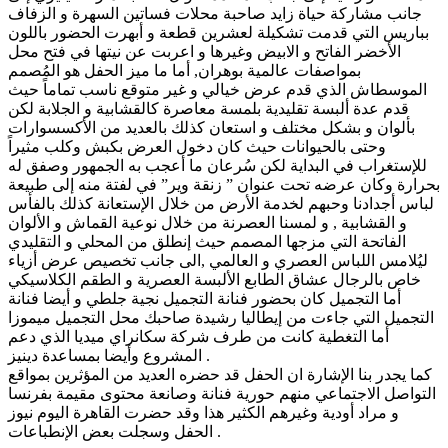
جانب مشاركة حياة زايد صاحبة محلات فساتين السهرة و الزفاف
بباريس التي قدمت تشكيلة لعشرين قطعة و أبهرت الحضور باللون
الأخضر الفاتح و الابيض وغيرها و اعربت عن نيتها في فتح محل
بمواصفات عالمية بوهران, أما ما ميز الحفل هو المُصمم
الموسطاش الذي قدم عرض خيالي و غير متوقع ناسب تماماً حيث
قدم عدة ألبسة تقليدية بلمسة معاصرة كالقشابية و الجلابة لكن
بألوان و بشكل مختلف و استعان كذلك بالعديد من الأكسسوارات
وحتى بالحيوانات حيث كان دخول العرض بكبش وكلب مثيراً
للإستغراب في البداية لكن سُرعان ما أعجب به الجمهور وصفق له
بحرارة وكان عرضه تحت عنوان ” زنقة وير” في لفتة منه إلى طبيعة
لباس أجدادنا وحبهم لخدمة الأرض من خلال الإستعانة كذلك بالفأس
و القشابية , و لمسنا العصرنة من خلال نوعية القماش و الألوان
الفاتحة التي مزجها المصمم حيث إنطلق من المحلي و التقليدي
ليُلامس اللباس العصري و العالمي ,الى جانب تخصيص عرض أزياء
خاص بالرجال عشاق الطابع الألبسة العصرية و الطقم الكلاسيكي
أما التجميل كان بحضور فنانة التجميل نجية جلطي و أيضا فنانة
التجميل التي جاءت من إيطاليا رشيدة صاحبك محل التجميل ميموزا
أما التغطية كانت من طرف شركة سكانراي ميديا الذي دعم
المشروع وأيضا بمساعدة دينيز .
كما يجدر بنا الإشارة ان الحفل قد حضره العديد من المؤثرين بمواقع
التواصل الاجتماعي منهم حورية فنانة وصانعة محتوى مقيمة بفرنسا
و مراد أودية وغيرهم الكثير هذا وقد حضرت القاهرة اليوم نيوز
الحفل وسجلت بعض الإنطباعات .