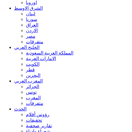
اوروبا
الشرق الاوسط
لبنان
سوريا
العراق
الاردن
مصر
متفرقات
الخليج العربي
المملكة العربية السعودية
الامارات العربية
الكويت
قطر
البحرين
المغرب العربي
الجزائر
تونس
المغرب
متفرقات
الحدث
رؤوس أقلام
تحقيقات
تقارير صحفية
شعراء وادباء