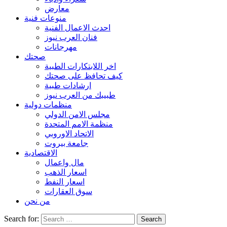
معارض
منوعات فنية
احدث الاعمال الفنية
فنان العرب نيوز
مهرجانات
صحتك
اخر اللابتكارات الطبية
كيف تحافظ على صحتك
ارشادات طبية
طبيبك من العرب نيوز
منظمات دولية
مجلس الامن الدولي
منظمة الامم المتحدة
الاتحاد الاوروبي
جامعة بيروت
الاقتصادية
مال واعمال
اسعار الذهب
اسعار النفط
سوق العقارات
من نحن
Search for: