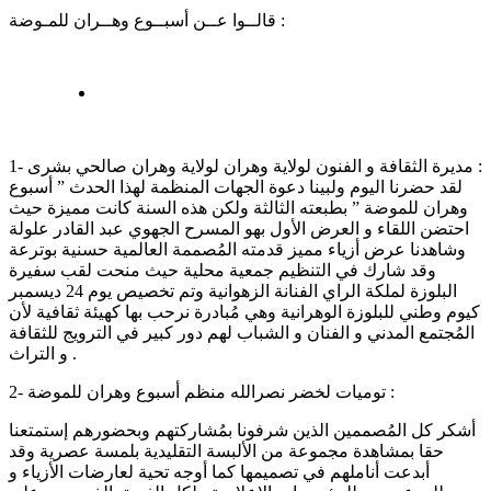
قالــوا عــن أسبــوع وهــران للمـوضة :
1- مديرة الثقافة و الفنون لولاية وهران لولاية وهران صالحي بشرى :
لقد حضرنا اليوم ولبينا دعوة الجهات المنظمة لهذا الحدث ” أسبوع
وهران للموضة ” بطبعته الثالثة ولكن هذه السنة كانت مميزة حيث
احتضن اللقاء و العرض الأول بهو المسرح الجهوي عبد القادر علولة
وشاهدنا عرض أزياء مميز قدمته المُصممة العالمية حسنية بوترعة
وقد شارك في التنظيم جمعية محلية حيث منحت لقب سفيرة
البلوزة لملكة الراي الفنانة الزهوانية وتم تخصيص يوم 24 ديسمبر
كيوم وطني للبلوزة الوهرانية وهي مُبادرة نرحب بها كهيئة ثقافية لأن
المُجتمع المدني و الفنان و الشباب لهم دور كبير في الترويج للثقافة
و التراث .
2- توميات لخضر نصرالله منظم أسبوع وهران للموضة :
أشكر كل المُصممين الذين شرفونا بمُشاركتهم وبحضورهم إستمتعنا
حقا بمشاهدة مجموعة من الألبسة التقليدية بلمسة عصرية وقد
أبدعت أناملهم في تصميمها كما أوجه تحية لعارضات الأزياء و