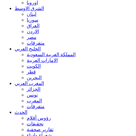
اوروبا
الشرق الاوسط
لبنان
سوريا
العراق
الاردن
مصر
متفرقات
الخليج العربي
المملكة العربية السعودية
الامارات العربية
الكويت
قطر
البحرين
المغرب العربي
الجزائر
تونس
المغرب
متفرقات
الحدث
رؤوس أقلام
تحقيقات
تقارير صحفية
شعراء وادباء