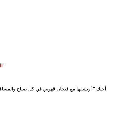
)بقلم الكاتبة سمر حسين ياسين ” كن حبيبي “
ال
” أحبك ” أرتشفها مع فنجان قهوتي في كل صباح والمسا