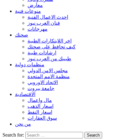
معارض
منوعات فنية
احدث الاعمال الفنية
فنان العرب نيوز
مهرجانات
صحتك
اخر اللابتكارات الطبية
كيف تحافظ على صحتك
ارشادات طبية
طبيبك من العرب نيوز
منظمات دولية
مجلس الامن الدولي
منظمة الامم المتحدة
الاتحاد الاوروبي
جامعة بيروت
الاقتصادية
مال واعمال
اسعار الذهب
اسعار النفط
سوق العقارات
من نحن
Search for: