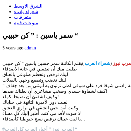
الشرق الاوسط
شعراء وادباء
متفرقات
منوعات فنية
سمر ياسين : ” كن حبيبي “
5 years ago
admin
عرب نيوز
(
شعراء العرب
طلبت منك أن تضعني في خانة الأصدقاء
ليتك ترفض وتحطم ضلوعي بالعناق
ليتك تغضب وتصفع وجهي بالقبلات
فة زادتني شوقا فزد على شوقي لظى ترتوي به أنوثتي من بعد جفاف
كيف لشقاوة جسدي وصخب مشاعري أن يعلناك صديقا!
وكيف لشفتيً أن تصبحا بكماء!
لعبت دور الأميرة التائهة في حناياك
وكنت أنت حبي الشقي في براري العشق
لا صوت لأقدامي كنت أطير إليك كل مساء
يا ليت عيناك ترفض نسج خيوطنا كأصدقاء…
#العرب_نيوز ” أخبار العرب كل العرب “