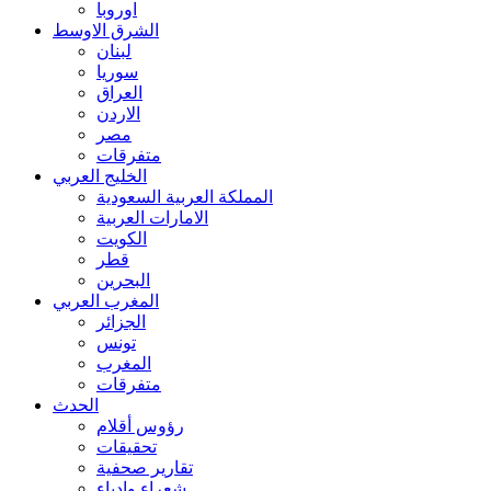
اوروبا
الشرق الاوسط
لبنان
سوريا
العراق
الاردن
مصر
متفرقات
الخليج العربي
المملكة العربية السعودية
الامارات العربية
الكويت
قطر
البحرين
المغرب العربي
الجزائر
تونس
المغرب
متفرقات
الحدث
رؤوس أقلام
تحقيقات
تقارير صحفية
شعراء وادباء