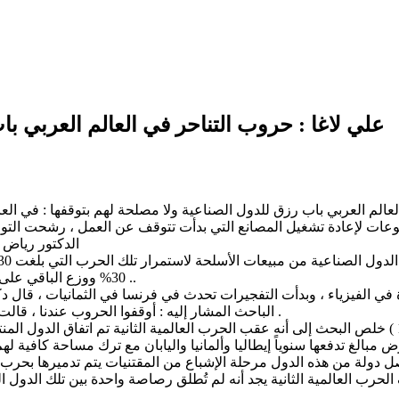
علي لاغا : حروب التناحر في العالم العربي با
عات لإعادة تشغيل المصانع التي بدأت تتوقف عن العمل ، رشحت التوصية
الدكتور رياض ا
30% ووزع الباقي على فرنسا وبريطاني والصين والكيان المغتصب لفلسطين ( باعها لإيران ) ..
ة في الفيزياء ، وبدأت التفجيرات تحدث في فرنسا في الثمانيات ، قال
الباحث المشار إليه : أوقفوا الحروب عندنا ، قالت الدكتورة المشرفة : إذا أوقفنا الحروب عندكم أين سنبيع مصنوعاتنا ؟ .
وبعد سنوات أمضيتها في بحث الحرب الأهلية في لبنان ( 1975 -1982 ) خلص البحث إلى أنه عقب الحرب ا