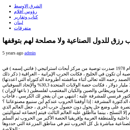
الشرق الاوسط
رؤوس أقلام
كتاب وتقارير
لبنان
متفرقات
ب رزق للدول الصناعية ولا مصلحة لهم بتوقفها
5 years ago
admin
) بقلم د. علي لاغا – حروب التناحر في العالم العربي باب رزق للدول الصناعية ولا مصلحة لهم بتوقفها : في العام 1978 صدرت توصية من مركز أبحاث استراتيجي ( فاتني إسمه ) في
 أن تكون في الخليج ، فكانت الحرب الإيرانية – العراقية ( ذكر ذلك
لصمد رحمه الله تعالى أثناء مناقشته أطروحة الدكتوراه التي اعددتها)
في العام 1987 أصدر معهد الدراسات الاستراتيجية في السويد حصص الدول الصناعية من مبيعات الأسلحة لاستمرار تلك الحرب التي بلغت 30 مليار دولار ، فكانت حصة الولايات المتحدة 30,3% والإتحاد السوفياتي
 دكتور فرنسي للمشرفة عليه : انتبهي من أن يفجر لك الكرسي ، فأجاب
لعالمية الثانية تم اتفاق الدول المنتصرة على وضع حل يحول دون حصول حرب أخرى ، جعل العالم الذي
الخلاصة :