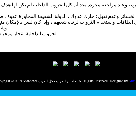
، وعند مراجعة مجردة يجد أن كل الحروب الداخلية لم يكن لها هدف س
الخسائر وعدم تقبل : جارك عدوك ، الدولة الشقيقة المجاورة عدوة ، ص
يل الطاقات واستخدام الثروات لرفاه شعبهم ، وإذا كان ليس بالإمكان 
وشركاتهم السنوية ودفع الخوة بدون حروب أسوة بألمانيا وإيطاليا واليابان.
الحروب الداخلية انتحار ومحرقة ، والسلم والازدهار سبيل الشعوب الحية التي تستحق العيش الكريم.
Amc
Copyright © 2019 Arabnews اخبار العرب - كل العرب - . All Rights Reserved. Designed by