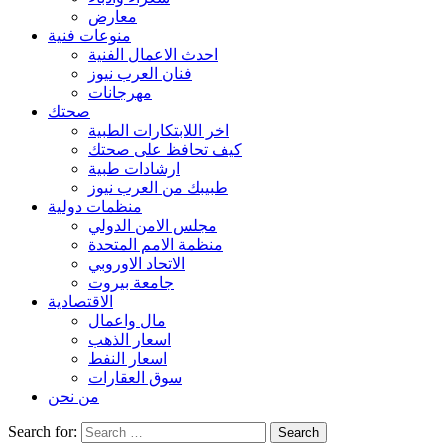
معارض
منوعات فنية
احدث الاعمال الفنية
فنان العرب نيوز
مهرجانات
صحتك
اخر اللابتكارات الطبية
كيف تحافظ على صحتك
ارشادات طبية
طبيبك من العرب نيوز
منظمات دولية
مجلس الامن الدولي
منظمة الامم المتحدة
الاتحاد الاوروبي
جامعة بيروت
الاقتصادية
مال واعمال
اسعار الذهب
اسعار النفط
سوق العقارات
من نحن
Search for: