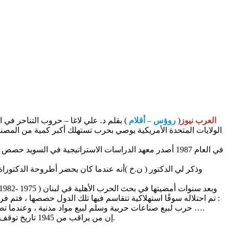
العرب نيوز
(
روؤس – أقلام
الولايات المتحدة الأمريكية يوصي بحرب تستهلك أكبر كمية من المصنو
وذكر لي الدكتور ( ن.خ )أنه عندما كان يحضر أطروحة الدكتورا
تم احتلاله سوقًا استهلاكية تتقاسم فيها تلك الدول حصصها ، فتم فرض مبالغ تدفعها سنوياً إيطاليا وألمانيا واليابان مع ترك مساحة كافية لهم إلا التسلح ، بينما ماأطلق عليه العالم الثالث فيتم إخضاعه لمتواليتين :
حرب لبيع صناعات حربية وسلم لبيع مواد مدنية ، وعندما تصل دولة من هذه الدول مرحلة الإشباع من المقتنيات يتم تدميرها بحرب داخلية وللمنطقة العربية وإفريقيا الحصة الأكبر من الحروب ثم السلم ….
إن من يراقب من 1945 تاريخ توقف الحرب العالمية الثانية يجد أنه لم تُطلق رصاصة واحدة بين تلك الدول الصناعية مباشرة بل كل الحروب تتم في مناطق المزرعة التي حددوها.