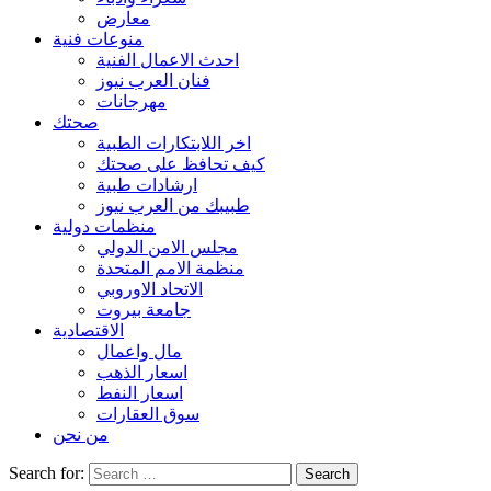
معارض
منوعات فنية
احدث الاعمال الفنية
فنان العرب نيوز
مهرجانات
صحتك
اخر اللابتكارات الطبية
كيف تحافظ على صحتك
ارشادات طبية
طبيبك من العرب نيوز
منظمات دولية
مجلس الامن الدولي
منظمة الامم المتحدة
الاتحاد الاوروبي
جامعة بيروت
الاقتصادية
مال واعمال
اسعار الذهب
اسعار النفط
سوق العقارات
من نحن
Search for: