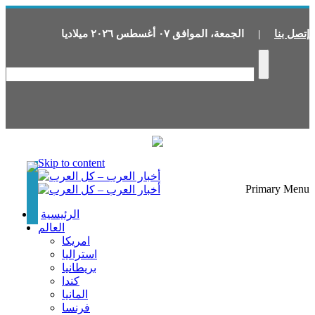
إتصل بنا
|
الجمعة
،
الموافق
٠٧
أغسطس
٢٠٢٦
ميلاديا
Skip to content
Primary Menu
الرئيسية
العالم
امريكا
استراليا
بريطانيا
كندا
المانيا
فرنسا