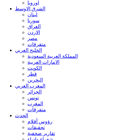
اوروبا
الشرق الاوسط
لبنان
سوريا
العراق
الاردن
مصر
متفرقات
الخليج العربي
المملكة العربية السعودية
الامارات العربية
الكويت
قطر
البحرين
المغرب العربي
الجزائر
تونس
المغرب
متفرقات
الحدث
رؤوس أقلام
تحقيقات
تقارير صحفية
شعراء وادباء