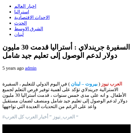
اخبار العالم
استراليا
الاحداث الاقتصادية
الحدث
الشرق الاوسط
لبنان
السفيرة جريندلاي : أستراليا قدمت 30 مليون
دولار لدعم الوصول إلى تعليم جيد شامل
5 years ago
admin
العرب نيوز
(
بيروت – لبنان
) في اليوم الدولي للتعليم ، السفيرة
الاسترالية جريندلاي تؤكد على أهمية توفير فرص التعلم لجميع
الأطفال. و انه على مدى خمس سنوات ، قدمت أستراليا 30 مليون
دولار لدعم الوصول إلى تعليم جيد شامل ومنصف لضمان مستقبل
واعد على الرغم من التحديات العديدة التي تواجهها
#العرب_نيوز ” أخبار العرب كل العرب “