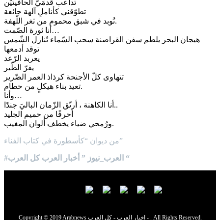
تداعب قدمَيّ الحافيتيْن
تطوّقني كأناملِ آلهة جائعة
تُوبد في شبق محموم من ثغر اللّهفة.
أنا ثورة الصّمت…
هيجان البحر يلطم سفن القراصنة سحب السّماء تُنازل الشّمس
توقد أدمعها
يعربد الرّعد
يفرّ الطّير
تتهاوى كلّ الأجنحة كرذاذ العمر الضّرير
تعيد بناء هيكلٍ من حطام.
وأنا…
أنا الكاهنة ، أرتّق الزّمان الباليَ جندًا..
أحرفًا من حميم الجليد
ورُمحي ضياء يخطف ألوان المغيب.
من ديوان “كأسطورة في كتاب الفناء”
#العرب_نيوز ” أخبار العرب كل العرب “
Copyright © 2019 Arabnews اخبار العرب - كل العرب - . All Rights Reserved.