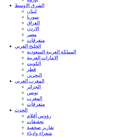
الشرق الاوسط
لبنان
سوريا
العراق
الاردن
مصر
متفرقات
الخليج العربي
المملكة العربية السعودية
الامارات العربية
الكويت
قطر
البحرين
المغرب العربي
الجزائر
تونس
المغرب
متفرقات
الحدث
رؤوس أقلام
تحقيقات
تقارير صحفية
شعراء وادباء