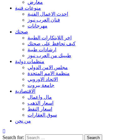
معارض
منوعات فنية
احدث الاعمال الفنية
فنان العرب نيوز
مهرجانات
صحتك
اخر اللابتكارات الطبية
كيف تحافظ على صحتك
ارشادات طبية
طبيبك من العرب نيوز
منظمات دولية
مجلس الامن الدولي
منظمة الامم المتحدة
الاتحاد الاوروبي
جامعة بيروت
الاقتصادية
مال واعمال
اسعار الذهب
اسعار النفط
سوق العقارات
من نحن
Search for: