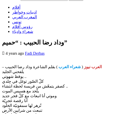
أقلام
ادبيات وخواطر
المغرب العربي
تونس
رؤوس أقلام
شعراء وادباء
وداد رضا الحبيب : “حميم”
4 years ago
Fadi Derbas
العرب نيوز
(
شعراء العرب
) بقلم الشاعرة وداد رضا الحبيب –
يلفحني الجليد
يوقظ شهوتي ..
كلّ الصّور توغل في جِلدي
كصقر يتمعّش من فريسة لحظة انتشاء ..
يتّحد مع هسيس الموت
وموتي أنا انبعاث مع كلّ فجر جديد
أنا رقصة غجرِيّة
تُزهر لها سمفونيّة الخلود
تنبعث من شرايين الأرض