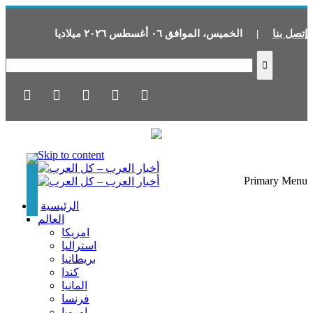
إتصل بنا
|
الخميس
،
الموافق
٠٦
أغسطس
٢٠٢٦
ميلاديا
Skip to content
Primary Menu
الرئيسية
العالم
امريكا
استراليا
بريطانيا
كندا
المانيا
فرنسا
اوروبا