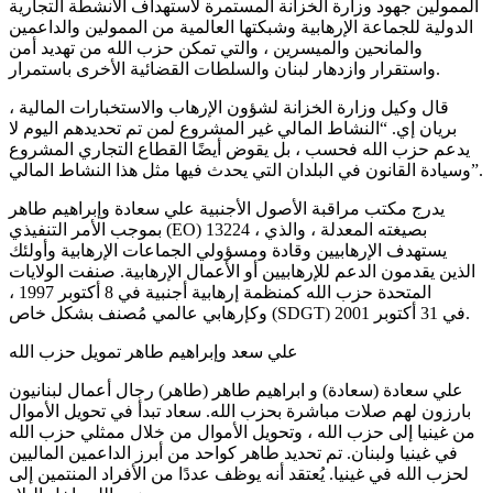
الممولين جهود وزارة الخزانة المستمرة لاستهداف الأنشطة التجارية
الدولية للجماعة الإرهابية وشبكتها العالمية من الممولين والداعمين
والمانحين والميسرين ، والتي تمكن حزب الله من تهديد أمن
واستقرار وازدهار لبنان والسلطات القضائية الأخرى باستمرار.
قال وكيل وزارة الخزانة لشؤون الإرهاب والاستخبارات المالية ،
بريان إي. “النشاط المالي غير المشروع لمن تم تحديدهم اليوم لا
يدعم حزب الله فحسب ، بل يقوض أيضًا القطاع التجاري المشروع
وسيادة القانون في البلدان التي يحدث فيها مثل هذا النشاط المالي”.
يدرج مكتب مراقبة الأصول الأجنبية علي سعادة وإبراهيم طاهر
بموجب الأمر التنفيذي (EO) 13224 ، بصيغته المعدلة ، والذي
يستهدف الإرهابيين وقادة ومسؤولي الجماعات الإرهابية وأولئك
الذين يقدمون الدعم للإرهابيين أو الأعمال الإرهابية. صنفت الولايات
المتحدة حزب الله كمنظمة إرهابية أجنبية في 8 أكتوبر 1997 ،
وكإرهابي عالمي مُصنف بشكل خاص (SDGT) في 31 أكتوبر 2001.
علي سعد وإبراهيم طاهر تمويل حزب الله
علي سعادة (سعادة) و ابراهيم طاهر (طاهر) رجال أعمال لبنانيون
بارزون لهم صلات مباشرة بحزب الله. سعاد تبدأ في تحويل الأموال
من غينيا إلى حزب الله ، وتحويل الأموال من خلال ممثلي حزب الله
في غينيا ولبنان. تم تحديد طاهر كواحد من أبرز الداعمين الماليين
لحزب الله في غينيا. يُعتقد أنه يوظف عددًا من الأفراد المنتمين إلى