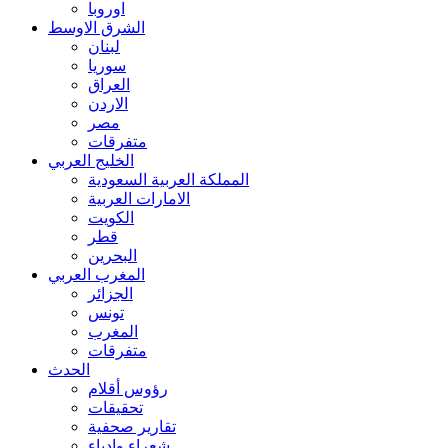
اوروبا
الشرق الاوسط
لبنان
سوريا
العراق
الاردن
مصر
متفرقات
الخليج العربي
المملكة العربية السعودية
الامارات العربية
الكويت
قطر
البحرين
المغرب العربي
الجزائر
تونس
المغرب
متفرقات
الحدث
رؤوس أقلام
تحقيقات
تقارير صحفية
شعراء وادباء