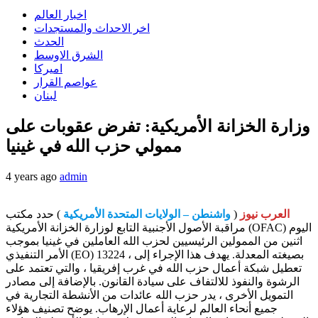
اخبار العالم
اخر الاحداث والمستجدات
الحدث
الشرق الاوسط
اميركا
عواصم القرار
لبنان
وزارة الخزانة الأمريكية: تفرض عقوبات على
ممولي حزب الله في غينيا
4 years ago
admin
العرب نيوز
(
واشنطن – الولايات المتحدة الأمريكية
) حدد مكتب
مراقبة الأصول الأجنبية التابع لوزارة الخزانة الأمريكية (OFAC) اليوم
اثنين من الممولين الرئيسيين لحزب الله العاملين في غينيا بموجب
الأمر التنفيذي (EO) 13224 ، بصيغته المعدلة. يهدف هذا الإجراء إلى
تعطيل شبكة أعمال حزب الله في غرب إفريقيا ، والتي تعتمد على
الرشوة والنفوذ للالتفاف على سيادة القانون. بالإضافة إلى مصادر
التمويل الأخرى ، يدر حزب الله عائدات من الأنشطة التجارية في
جميع أنحاء العالم لرعاية أعمال الإرهاب. يوضح تصنيف هؤلاء