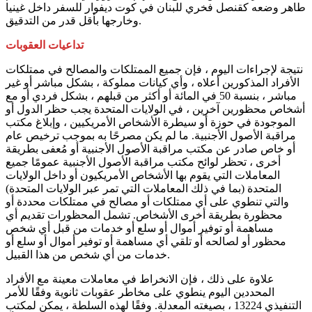
طاهر وضعه كقنصل فخري للبنان في كوت ديفوار للسفر داخل غينيا
وخارجها بأقل قدر من التدقيق.
تداعيات العقوبات
نتيجة لإجراءات اليوم ، فإن جميع الممتلكات والمصالح في ممتلكات
الأفراد المذكورين أعلاه ، وأي كيانات مملوكة ، بشكل مباشر أو غير
مباشر ، بنسبة 50 في المائة أو أكثر من قبلهم ، بشكل فردي أو مع
أشخاص محظورين آخرين ، في الولايات المتحدة يجب حظر الدول أو
الموجودة في حوزة أو سيطرة الأشخاص الأمريكيين ، وإبلاغ مكتب
مراقبة الأصول الأجنبية. ما لم يكن مصرحًا به بموجب ترخيص عام
أو خاص صادر عن مكتب مراقبة الأصول الأجنبية أو مُعفى بطريقة
أخرى ، تحظر لوائح مكتب مراقبة الأصول الأجنبية عمومًا جميع
المعاملات التي يقوم بها الأشخاص الأمريكيون أو داخل الولايات
المتحدة (بما في ذلك المعاملات التي تمر عبر الولايات المتحدة)
والتي تنطوي على أي ممتلكات أو مصالح في ممتلكات محددة أو
محظورة بطريقة أخرى الأشخاص. تشمل المحظورات تقديم أي
مساهمة أو توفير أموال أو سلع أو خدمات من قبل أي شخص
محظور أو لصالحه أو تلقي أي مساهمة أو توفير أموال أو سلع أو
خدمات من أي شخص من هذا القبيل.
علاوة على ذلك ، فإن الانخراط في معاملات معينة مع الأفراد
المحددين اليوم ينطوي على مخاطر عقوبات ثانوية وفقًا للأمر
التنفيذي 13224 ، بصيغته المعدلة. وفقًا لهذه السلطة ، يمكن لمكتب