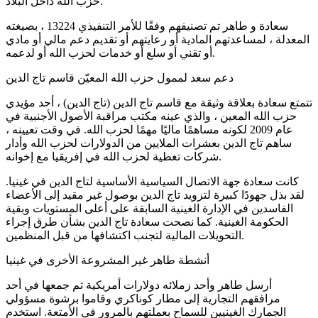
حزب الله داخل البلاد.
سعادة و طاهر تم تصنيفهم وفقًا للأمر التنفيذي 13224 ، بصيغته
المعدلة ، لمساعدتهم المادية أو رعايتهم أو تقديم دعم مالي أو مادي
أو تقني أو سلع أو خدمات لحزب الله أو لدعمه.
دعم سعد لممول حزب الله المعيّن قاسم تاج الدين
تتمتع سعادة بعلاقة وثيقة مع قاسم تاج الدين (تاج الدين) ، أحد مؤيدي
حزب الله المعين ، والذي عينه مكتب مراقبة الأصول الأجنبية في
عام 2009 لكونه مساهمًا ماليًا مهمًا لحزب الله. في وقت تعيينه ،
ساهم تاج الدين بعشرات الملايين من الدولارات لحزب الله وأدار
شركات تغطية لحزب الله في إفريقيا مع إخوانه.
كانت سعادة جهة الاتصال السياسية الأساسية لتاج الدين في غينيا.
لقد بذل جهودًا كبيرة لتزويد تاج الدين بوصول غير مقيد إلى الأعضاء
الفاسدين في الإدارة الغينية السابقة على أعلى المستويات وبقية
الحكومة الغينية. كما نصحت سعادة تاج الدين بشأن طرق إجراء
التحويلات المالية لتجنب اكتشافها من قبل المنظمين.
أنشطة طاهر غير المشروعة الأخرى في غينيا
أرسل طاهر وأحد زملائه دولارات أمريكية تم جمعها في أحد
مرافقهم التجارية إلى مطار كوناكري وقاموا برشوة مسؤولي
الجمارك الغينيين للسماح بعملتهم بالمرور في الأمتعة. استخدم