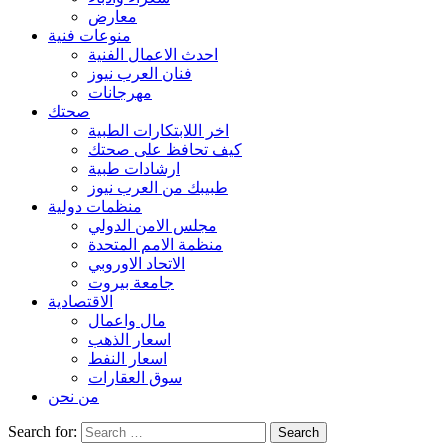
معارض
منوعات فنية
احدث الاعمال الفنية
فنان العرب نيوز
مهرجانات
صحتك
اخر اللابتكارات الطبية
كيف تحافظ على صحتك
ارشادات طبية
طبيبك من العرب نيوز
منظمات دولية
مجلس الامن الدولي
منظمة الامم المتحدة
الاتحاد الاوروبي
جامعة بيروت
الاقتصادية
مال واعمال
اسعار الذهب
اسعار النفط
سوق العقارات
من نحن
Search for: