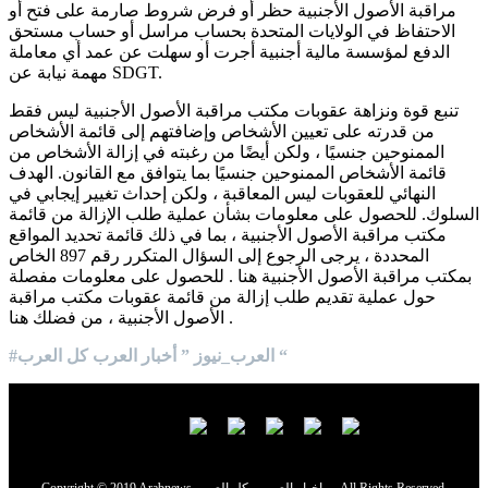
مراقبة الأصول الأجنبية حظر أو فرض شروط صارمة على فتح أو
الاحتفاظ في الولايات المتحدة بحساب مراسل أو حساب مستحق
الدفع لمؤسسة مالية أجنبية أجرت أو سهلت عن عمد أي معاملة
مهمة نيابة عن SDGT.
تنبع قوة ونزاهة عقوبات مكتب مراقبة الأصول الأجنبية ليس فقط
من قدرته على تعيين الأشخاص وإضافتهم إلى قائمة الأشخاص
الممنوحين جنسيًا ، ولكن أيضًا من رغبته في إزالة الأشخاص من
قائمة الأشخاص الممنوحين جنسيًا بما يتوافق مع القانون. الهدف
النهائي للعقوبات ليس المعاقبة ، ولكن إحداث تغيير إيجابي في
السلوك. للحصول على معلومات بشأن عملية طلب الإزالة من قائمة
مكتب مراقبة الأصول الأجنبية ، بما في ذلك قائمة تحديد المواقع
المحددة ، يرجى الرجوع إلى السؤال المتكرر رقم 897 الخاص
بمكتب مراقبة الأصول الأجنبية هنا . للحصول على معلومات مفصلة
حول عملية تقديم طلب إزالة من قائمة عقوبات مكتب مراقبة
الأصول الأجنبية ، من فضلك هنا .
#العرب_نيوز ” أخبار العرب كل العرب “
Copyright © 2019 Arabnews اخبار العرب - كل العرب - . All Rights Reserved.