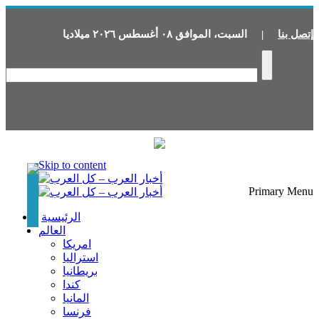
إتصل بنا
|
السبت
،
الموافق
٠٨
أغسطس
٢٠٢٦
ميلاديا
Skip to content
Primary Menu
الرئيسية
العالم
امريكا
استراليا
بريطانيا
كندا
المانيا
فرنسا