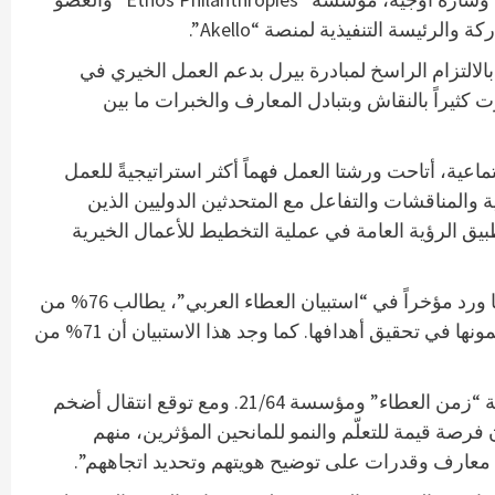
لالتزام الراسخ لمبادرة بيرل بدعم العمل الخيري في
 كثيراً بالنقاش وبتبادل المعارف والخبرات ما بين
عية، أتاحت ورشتا العمل فهماً أكثر استراتيجيةً للعمل
والمناقشات والتفاعل مع المتحدثين الدوليين الذين
طبيق الرؤية العامة في عملية التخطيط للأعمال الخيرية
ورغم أن ثقافة العمل الخيري متجذرة في العالم العربي، يبدي المانحون قلقاً متزايداً بشأن مدى التأثير الفعلي لتبرعاتهم. فكما ورد مؤخراً في “استبيان العطاء العربي”، يطالب 76% من
المانحين بالمزيد من الشفافية بخصوص تأثير الأعمال التي تمولها أموالهم وبأدلة على مدى فاعلية المؤسسة الخيرية التي يدعمونها في تحقيق أهدافها. كما وجد هذا الاستبيان أن 71% من
كما عقبت رانيا سعداوي، المديرة التنفيذية لمبادرة بيرل: “تفخر مبادرة بيرل باستضافة ورشتا العمل بالتعاون مع شركائنا منصة “زمن العطاء” ومؤسسة 21/64. ومع توقع انتقال أضخم
ادمة بمقدار 572 مليار دولار، وفرت هاتان الورشتان فرصة قيمة للتعلّم والنمو للمانحين المؤثرين، منهم
 معارف وقدرات على توضيح هويتهم وتحديد اتجاههم”.