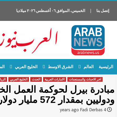
إتصل بنا
|
الخميس
،
الموافق
٠٦
أغسطس
٢٠٢٦
ميلاديا
Ski
الرئيسية
العالم
الشرق الاوسط
الخليج العربي
الم
t
conten
اخر الاحداث والمستجدات
الامارات العربية
الحدث
الخليج العربي
الري
مبادرة بيرل لحوكمة العمل الخ
ودوليين بمقدار 572 مليار دولار
Fadi Derbas
4 years ago