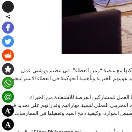
اكتها مع منصة “زمن العطاء”، في تنظيم ورشتي عمل
هويتهم الخيرية وبأهمية الحوكمة في العطاء الاستراتيجي
 الخيري، أتاحت ورشتا العمل للمشاركين الفرصة للاستفادة من الخبراء
لتجريبي العملي لتنمية مهاراتهم وقدراتهم على تحديد قيم
صيص الموارد، وكيفية دمج القيم وتفعيلها في الممارسات
كما ضمت ورشتا العمل متحدثين مشهورين عالمياً، منهم فاليري روكفلر، رئيسة مجلس الإدارة في “صندوق الأخوة روكفلر”؛ وسارة أوجيه، مؤسسة “Ethos Philanthropies” والعضو