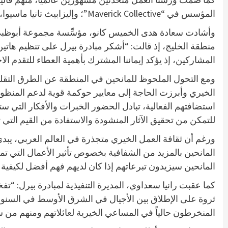
المؤسس في “Maverick Collective”؛ وإليزابيث تانيا ماسيوا، المديرة التنفيذية في “Delta Philanthropies” والمؤسسة المشاركة والرئيسة التنفيذية لمنصة “Akello”.
وأشادت سعادة هدى الخميس كانو، مؤسِّسة مجموعة أبوظبي للث
منطقة الخليج، إذ قالت: “أشكر مبادرة بيرل على تنظيم هاتين 
المشاركين، إذ يؤكد إيماننا المشترك بأهمية العطاء للتقدم الا
ومع التحول الملحوظ للمانحين في المنطقة عن الطرق التقليدية
الخيري وأبرزت الحاجة إلى معايير حوكمة قوية لدعم المنظوم
استضافتهم الفعالية، تبادل الحضور الخبرات والأفكار التي ست
للتمكن من تحقيق الآثار المنشودة والاستفادة من القيم التي ت
المانحين سيزيدون تبرعاتهم إذا كان لديهم فهم أفضل لكيفية 
المنخرطون حالياً في المساعي الخيرية لعائلاتهم ومنهم من