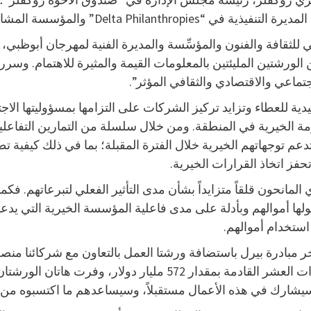
قافة والفنون والمؤسِّسة والمديرة الفنية لمهرجان أبوظبي، با
الورشتين المليئتين بالمعلومات القيمة والمثيرة للاهتمام. وسررت
جتماعي والاقتصادي والثقافي المؤثر”.
 للعطاء وتزايد تركيز الشركات على التزامها بمسؤوليتها الاجتما
ة الخيرية في المنطقة. ومن خلال سلسلة من التمارين التفاعلية 
دعم توجهاتهم الخيرية خلال الفترة المقبلة؛ بما في ذلك كيفية ت
حفز اتخاذ القرارات الخيرية.
استخدام أموالهم.
ثروة على الإطلاق بين الأجيال في الشرق الأوسط في السنوات العشر الق
 سيشارك في هذه الأعمال مستقبلاً، وسيساعدهم ما اكتسبوه من