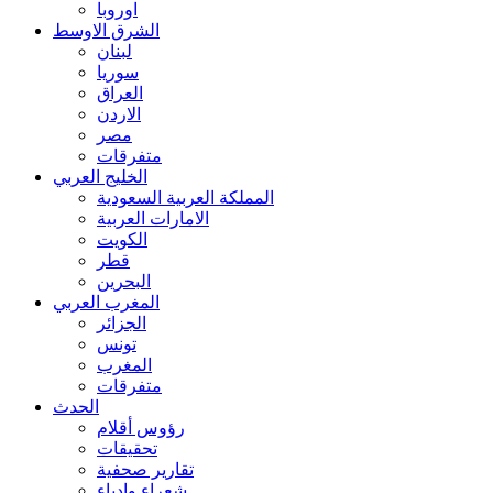
اوروبا
الشرق الاوسط
لبنان
سوريا
العراق
الاردن
مصر
متفرقات
الخليج العربي
المملكة العربية السعودية
الامارات العربية
الكويت
قطر
البحرين
المغرب العربي
الجزائر
تونس
المغرب
متفرقات
الحدث
رؤوس أقلام
تحقيقات
تقارير صحفية
شعراء وادباء