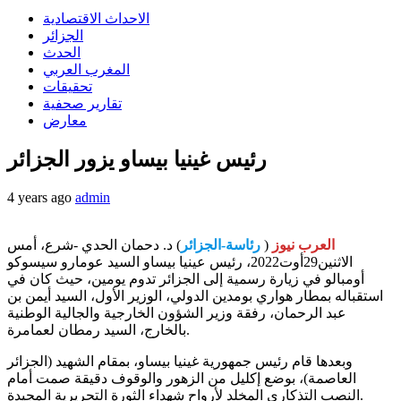
الاحداث الاقتصادية
الجزائر
الحدث
المغرب العربي
تحقيقات
تقارير صحفية
معارض
رئيس غينيا بيساو يزور الجزائر
4 years ago
admin
العرب نيوز
(
رئاسة-الجزائر
) د. دحمان الحدي -شرع، أمس
الاثنين29أوت2022، رئيس عينيا بيساو السيد عومارو سيسوكو
أومبالو في زيارة رسمية إلى الجزائر تدوم يومين، حيث كان في
استقباله بمطار هواري بومدين الدولي، الوزير الأول، السيد أيمن بن
عبد الرحمان، رفقة وزير الشؤون الخارجية والجالية الوطنية
بالخارج، السيد رمطان لعمامرة.
وبعدها قام رئيس جمهورية غينيا بيساو، بمقام الشهيد (الجزائر
العاصمة)، بوضع إكليل من الزهور والوقوف دقيقة صمت أمام
النصب التذكاري المخلد لأرواح شهداء الثورة التحريرية المجيدة.