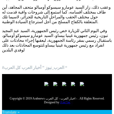
وعقب ذلك، زار السيد عومارو سيسوكو أومبالو متحف المجاهد، أين
طاف بمختلف أقسامه، كما استمع إلى شروحات وافية قدمت له
حول مختلف الحقب والمراحل التاريخية للجزائر، لاسيما تلك
المتعلقة بالكفاح المسلح من أجل استرجاع السيادة الوطنية.
وفي اليوم الثاني للزيارة خص رئيس الجمهورية، السيد عبد المجيد
تبون، رئيس جمهورية غينيا بيساو، السيد عومارو سيسوكو أومبالو،
باستقبال رسمي بمقر رئاسة الجمهورية، ليعقبها إجراء محادثات على
انفراد مع رئيس جمهورية غينيا بيساو،لتتوسع المحادثات بعد ذلك
لوفدي البلدين
#العرب_نيوز ” أخبار العرب كل العرب “
Copyright © 2019 Arabnews اخبار العرب - كل العرب - . All Rights Reserved.
Designed by
AmcTag
Translate »