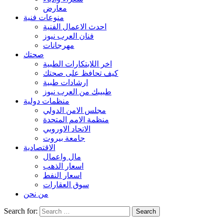
معارض
منوعات فنية
احدث الاعمال الفنية
فنان العرب نيوز
مهرجانات
صحتك
اخر اللابتكارات الطبية
كيف تحافظ على صحتك
ارشادات طبية
طبيبك من العرب نيوز
منظمات دولية
مجلس الامن الدولي
منظمة الامم المتحدة
الاتحاد الاوروبي
جامعة بيروت
الاقتصادية
مال واعمال
اسعار الذهب
اسعار النفط
سوق العقارات
من نحن
Search for: