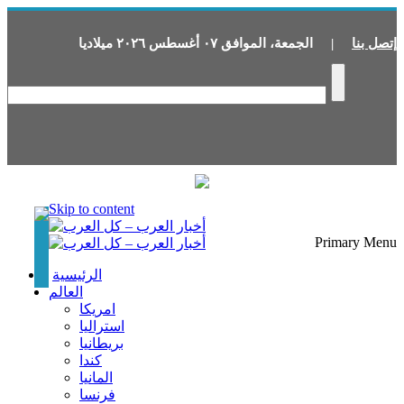
إتصل بنا
|
الجمعة
،
الموافق
٠٧
أغسطس
٢٠٢٦
ميلاديا
Skip to content
Primary Menu
الرئيسية
العالم
امريكا
استراليا
بريطانيا
كندا
المانيا
فرنسا