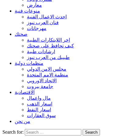
معارض
منوعات فنية
احدث الاعمال الفنية
فنان العرب نيوز
مهرجانات
صحتك
اخر اللابتكارات الطبية
كيف تحافظ على صحتك
ارشادات طبية
طبيبك من العرب نيوز
منظمات دولية
مجلس الامن الدولي
منظمة الامم المتحدة
الاتحاد الاوروبي
جامعة بيروت
الاقتصادية
مال واعمال
اسعار الذهب
اسعار النفط
سوق العقارات
من نحن
Search for: