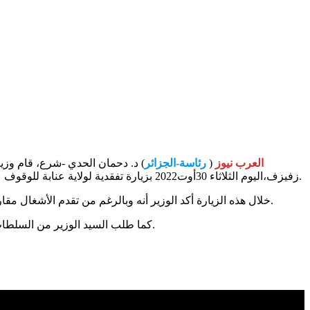
العرب نيوز
(
رئاسة-الجزائر
) د. دحمان الحدي -شرع، قام وزير
زفيزف،اليوم الثلاثاء 30أوت2022 بزيارة تفقدية لولاية عنابة للوقوف على مدى جاهزية الملاعب المعنية بهذه التظاهرة تحسبا للبطولة الافريقية للأمم لكرة القدم التي ستحتضنها الجزائر من 8 إلى 31 جانفي 2023.
خلال هذه الزيارة أكد الوزير أنه وبالرغم من تقدم الأشغال مقارنة بالزيارة الاخيرة في شهر جوان الفارط إلا أنه أصبح من الضروري الإسراع في وتيرة الاشغال خلال الأيام القادمة من طرف شركة المنجزة.
كما طلب السيد الوزير من السلطات المحلية و على رأسها والي الولاية الوقوف على إتمام هذه الاشغال في وقتها خاصة وأن كل الأرصدة المالية قد تم ضخت في الآجال الكافية.