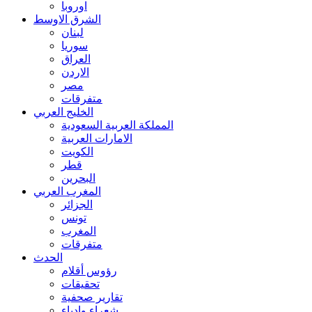
اوروبا
الشرق الاوسط
لبنان
سوريا
العراق
الاردن
مصر
متفرقات
الخليج العربي
المملكة العربية السعودية
الامارات العربية
الكويت
قطر
البحرين
المغرب العربي
الجزائر
تونس
المغرب
متفرقات
الحدث
رؤوس أقلام
تحقيقات
تقارير صحفية
شعراء وادباء