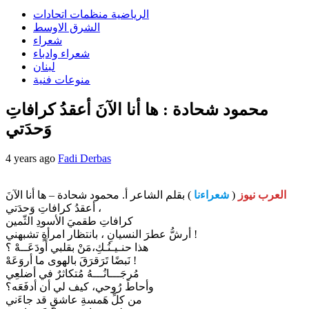
الرياضية منظمات اتحادات
الشرق الاوسط
شعراء
شعراء وادباء
لبنان
منوعات فنية
محمود شحادة : ها أنا الآنَ أعقدُ كرافاتِ
وَحدَتي
4 years ago
Fadi Derbas
العرب نيوز
(
شعراءنا
) بقلم الشاعر أ. محمود شحادة – ها أنا الآنَ
أعقدُ كرافاتِ وَحدَتي ،
كرافاتِ طقميَ الأسودِ الثّمين
أرشُّ عطرَ النسيانِ ، بانتظار امرأةٍ تشبهني !
هذا حنـيـنُـكِ،مَنْ بقلبي أَودَعَــهْ ؟
نَبضًا تَرَقرَقَ بالهوى ما أروَعَهْ !
مُرجَـــانُـــهُ مُتكاثرٌ في أضلعِي
وأحاطَ رُوحي، كيف لي أن أدفَعَه؟
من كلِّ هَمسةِ عاشقٍ قد جاءَني