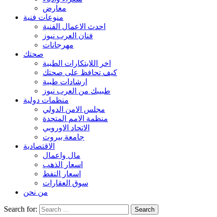
معارض
منوعات فنية
احدث الاعمال الفنية
فنان العرب نيوز
مهرجانات
صحتك
اخر اللابتكارات الطبية
كيف تحافظ على صحتك
ارشادات طبية
طبيبك من العرب نيوز
منظمات دولية
مجلس الامن الدولي
منظمة الامم المتحدة
الاتحاد الاوروبي
جامعة بيروت
الاقتصادية
مال واعمال
اسعار الذهب
اسعار النفط
سوق العقارات
من نحن
Search for: