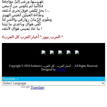
بلهـيـبـِها،ورمَى إليَّ موَاجِعَهْ
فكأنَّما لم يَكفِني من أدمعي
بحرٌ لِيُلقي فوقَ بَحري أدمُعَه !…
وضَّاءَةَ العَينَيْنِ أتعَبَني الهَوى
وَطَوى الزّمانُ زوَارقي والأشرِعَةْ
كُفِّي هَواكِ وباعِدي ما بَينَنا
ما عادَ يَعنيني هَوَاكِ لأتبَعَه !
#العرب_نيوز ” أخبار العرب كل العرب “
Copyright © 2019 Arabnews اخبار العرب - كل العرب - . All Rights Reserved.
Designed by
AmcTag
Translate »
Powered by
Translate