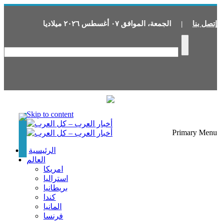
إتصل بنا
|
الجمعة
،
الموافق
٠٧
أغسطس
٢٠٢٦
ميلاديا
Skip to content
Primary Menu
الرئيسية
العالم
امريكا
استراليا
بريطانيا
كندا
المانيا
فرنسا