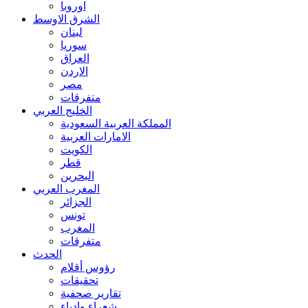
اوروبا
الشرق الاوسط
لبنان
سوريا
العراق
الاردن
مصر
متفرقات
الخليج العربي
المملكة العربية السعودية
الامارات العربية
الكويت
قطر
البحرين
المغرب العربي
الجزائر
تونس
المغرب
متفرقات
الحدث
رؤوس أقلام
تحقيقات
تقارير صحفية
شعراء وادباء