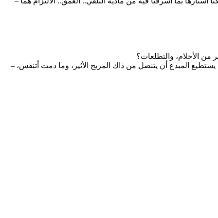
– الشعر، والأدب عامة انعكاس المرايا في دواخلنا، وما لا يسري في مسامي لا يؤثر بي، يأسرني العمق في المضمون الذي يشف عن إنسانية هتكنا أستارها بما أسرفنا فيه من مادية التلقي.. العمق.. الالتزام هما
– أمان، تشكيل الطين المعروك بنقاء الروح، وبعبق الوطن، والبيت، والأهل، والصحب، وتقدير القراء.. أمان، اختمار التجربة، والسعي الدؤوب.. لا يستطيع المبدع أن يتنصل من ذاك المزيج الأثير، وما دمت أتنفس،