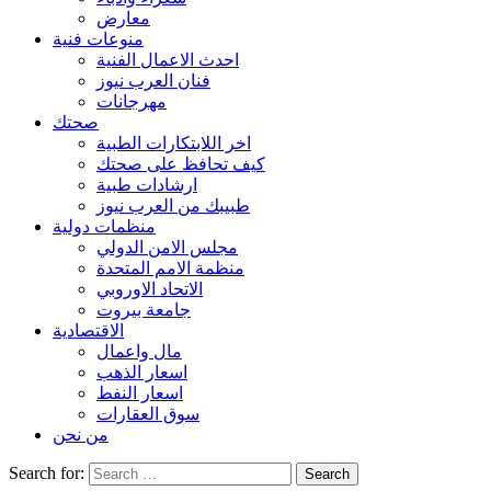
معارض
منوعات فنية
احدث الاعمال الفنية
فنان العرب نيوز
مهرجانات
صحتك
اخر اللابتكارات الطبية
كيف تحافظ على صحتك
ارشادات طبية
طبيبك من العرب نيوز
منظمات دولية
مجلس الامن الدولي
منظمة الامم المتحدة
الاتحاد الاوروبي
جامعة بيروت
الاقتصادية
مال واعمال
اسعار الذهب
اسعار النفط
سوق العقارات
من نحن
Search for: