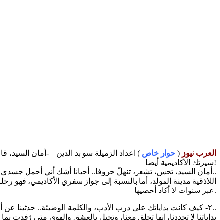
العرب نيوز
(
حوار خاص
) اعداد الزميلة سو بد الدين – -أمان السيد، 
سيرتك الأكاديمية أيضا!
– أمان السيد، تحس، تشعر، تنهلّ حروفا.. أحيانا أشك أني أحمل جسدي، هو الذي يحملني، ويطفو بي روحا، وشغفا..
اللاذقية مدينة المولد، أما بالنسبة إلى جواز سفري الأكاديمي، فهو
عبر سنوات لا أكاد أحصيها.
٢- كيف كانت بداياتك على درب الأدب، والكلمة الوضيئة.. حدثينا عن أول تجربة شعرية لك..