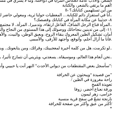
أهم ما يرتقي بالشعر، والكتابة!
8- من أين تستلهمين كتاباتك؟
– أنا في استفزاز دائم للكتابة… المعطيات حولنا ثرية، ومعولي حاضر للنحت والخلق..
٨- حدثينا عن مكانة المرأة في كتاباتك وقصصك؟
– المرأة قناع الرجل الشافّ، الفاعل ارتقاء، وتدميرا.. المرأة.. لا مجتمع، ولا اجتماع بدونها، ولا حكايات في غيابها..
١١- إلى من تدينين بنجاحاتك ووصولك إلى هذا المستوى من النجاح والتألق؟ وهل برأيك أنك قد وصلت إلى قمة طموحك، أم ما يزال لديك الكثير من الأحلام، والتطلعات؟
فأنا ما أزال أحلم، وأتوقع، وأجتهد للأرقى، والأسمى.
– لو تكرمت، هل من كلمة أخيرة لمعجبينك، وقرائك، ومن يتابعونك.. وبعض القصائد من ديوانك الأحدث..
– نحن أنغام هذا العالم، وموسيقاه.. يسعدني، ويثريني أن نتمازج تأثيرا، وتأثرا..
– سأسجل بعض المقتطفات من ديواني الأحدث” النهر أنت يا حبيبي وأنا الأفعوان”:
من قصيدة “ويبحثون عن الخرافة”
/ راحة مغروزة في الطين
تعويذة القمح
ورقة نعناع أخضر، زوفا
خزامى، زهر ليمون
نارنجة تشعّ في سفح قرية منسية
أكثر من عبق وأكثر من صفحة للخرافة/
*