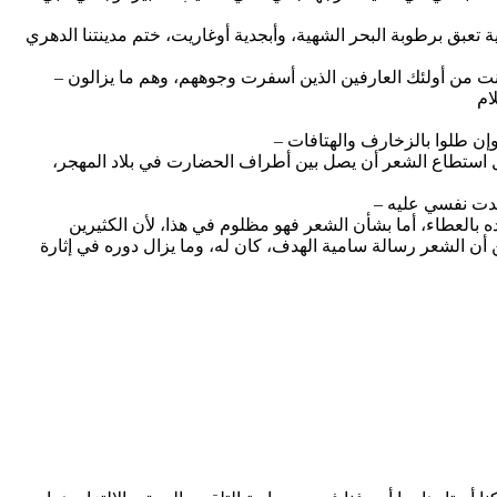
– هناك من القلوب ما ينبض، لا كنبض عابرين بالحياة أصناما، إنه نبض العارف بأنه سيُبتلى بالكتابة شعرا وحكيا، إرواء، واستثارة، والتزاما، وقد كنت من أولئك العارفين الذين أسفرت وجوههم، وهم ما يزالون
هل استطاع الشعر أن يصل بين أطراف الحضارت في بلاد المهجر،
ده بالعطاء، أما بشأن الشعر فهو مظلوم في هذا، لأن الكثيرين
 أن الشعر رسالة سامية الهدف، كان له، وما يزال دوره في إثارة