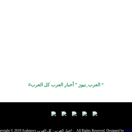
#العرب_نيوز ” أخبار العرب كل العرب “
Amc
Copyright © 2019 Arabnews اخبار العرب - كل العرب - . All Rights Reserved. Designed by