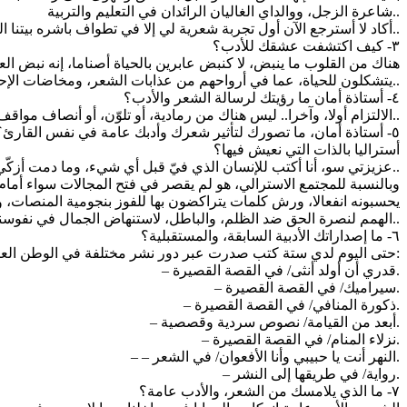
شاعرة الزجل، ووالداي الغاليان الرائدان في التعليم والتربية..
أكاد لا أسترجع الآن أول تجربة شعرية لي إلا في تطواف باشره بيتنا الوارف الظلال، وختمته حارتنا حارة الياسمين، وزهر الليل، ومدينة ساحلية تعبق برطوبة البحر الشهية، وأبجدية أوغاريت، ختم مدينتنا الدهري..
٣- كيف اكتشفت عشقك للأدب؟
يتشكلون للحياة، عما في أرواحهم من عذابات الشعر، ومخاضات الإحساس، وغصص المعاناة بالآخرين، وقصص حياة لن تضع أثقالها يوما بسلام..
٤- أستاذة أمان ما رؤيتك لرسالة الشعر والأدب؟
– الالتزام أولا، وآخرا.. ليس هناك من رمادية، أو تلوّن، أو أنصاف مواقف في المبادئ والقيم، الحياة تغيّب تماما أولئك المارين بها انتكاصا، حتى وإن طلوا بالزخارف والهتافات..
٥- أستاذة أمان، ما تصورك لتأثير شعرك وأدبك عامة في نفس القارئ
أستراليا بالذات التي نعيش فيها؟
– عزيزتي سو، أنا أكتب للإنسان الذي فيّ قبل أي شيء، وما دمت أزكّي ذلك الإنسان بالطّيب، فلا بد أني أصل إلى قرائي بذلك الحِمل الذي عاهدت نفسي عليه..
وبالنسبة للمجتمع الاسترالي، هو لم يقصر في فتح المجالات سواء أمام ت
يحسبونه انفعالا، ورش كلمات يتراكضون بها للفوز بنجومية المنصات، و
الهمم لنصرة الحق ضد الظلم، والباطل، لاستنهاض الجمال في نفوسنا.. لطالما كانت القصيدة زلزالا رافعا أو مهدّما..
٦- ما إصداراتك الأدبية السابقة، والمستقبلية؟
– حتى اليوم لدي ستة كتب صدرت عبر دور نشر مختلفة في الوطن العربي:
– قدري أن أولد أنثى/ في القصة القصيرة.
– سيراميك/ في القصة القصيرة.
– ذكورة المنافي/ في القصة القصيرة.
– أبعد من القيامة/ نصوص سردية وقصصية.
– نزلاء المنام/ في القصة القصيرة.
– – النهر أنت يا حبيبي وأنا الأفعوان/ في الشعر.
– رواية/ في طريقها إلى النشر.
٧- ما الذي يلامسك من الشعر، والأدب عامة؟