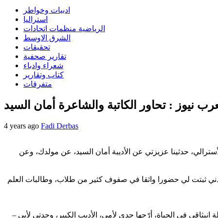
ادبيات وخواطر
استراليا
الرياضية منظمات اتحادات
الشرق الاوسط
تحقيقات
تقارير صحفية
شعراء وادباء
كتاب وتقارير
متفرقات
عرب نيوز : تحاور الكاتبة والشاعرة أمان السيد
4 years ago
Fadi Derbas
لأسترالي، حدثينا عزيزتي عن الأديبة أمان السيد، عن مولدك، وعن
سيدني ثبتت لي حضورا واثقا في صفوف كثير من طلاب، وطالبات العلم
– بداياتنا لا تحددنا، إنها تخلق معنا، وتحبل بالعشق والهوى متى رُفدت بما يليق بها من بيئة حاضنة، وتعلم واجتهاد، وطموح.. لذا بواكيري كانت سليلة انبثاقي في الحياة، أرّجها جدي لأمي، الأديب الكبير، وجدتي لأبي