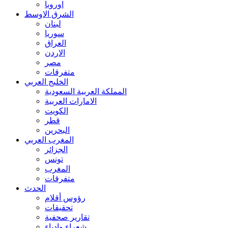
اوروبا
الشرق الاوسط
لبنان
سوريا
العراق
الاردن
مصر
متفرقات
الخليج العربي
المملكة العربية السعودية
الامارات العربية
الكويت
قطر
البحرين
المغرب العربي
الجزائر
تونس
المغرب
متفرقات
الحدث
رؤوس أقلام
تحقيقات
تقارير صحفية
شعراء وادباء