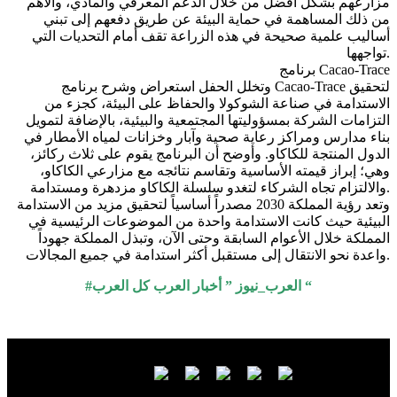
مزارعهم بشكل أفضل من خلال الدعم المعرفي والمادي، والأهم
من ذلك المساهمة في حماية البيئة عن طريق دفعهم إلى تبني
أساليب علمية صحيحة في هذه الزراعة تقف أمام التحديات التي
تواجهها.
برنامج Cacao-Trace
وتخلل الحفل استعراض وشرح برنامج Cacao-Trace لتحقيق
الاستدامة في صناعة الشوكولا والحفاظ على البيئة، كجزء من
التزامات الشركة بمسؤوليتها المجتمعية والبيئية، بالإضافة لتمويل
بناء مدارس ومراكز رعاية صحية وآبار وخزانات لمياه الأمطار في
الدول المنتجة للكاكاو. وأوضح أن البرنامج يقوم على ثلاث ركائز،
وهي؛ إبراز قيمته الأساسية وتقاسم نتائجه مع مزارعي الكاكاو،
والالتزام تجاه الشركاء لتغدو سلسلة الكاكاو مزدهرة ومستدامة.
وتعد رؤية المملكة 2030 مصدراً أساسياً لتحقيق مزيد من الاستدامة
البيئية حيث كانت الاستدامة واحدة من الموضوعات الرئيسية في
المملكة خلال الأعوام السابقة وحتى الآن، وتبذل المملكة جهوداً
واعدة نحو الانتقال إلى مستقبل أكثر استدامة في جميع المجالات.
#العرب_نيوز ” أخبار العرب كل العرب “