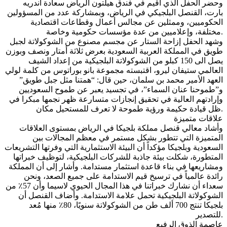
وحضر الحفل الذي أقيم في فندق هيلتون الرياض سعادة أندريه
بارت، القنصل البلجيكي في الرياض، وبمشاركة عدد من المسؤولين
الحكوميين، وممثلين عن مجالس أعمال وقطاعات اقتصادية
مختلفة، وإعلاميين من عدة مؤسسات حكومية وخاصة.
وشهد الحفل إزاحة الستار عن مجسم مصنوع من الشوكولاتة لجبل
طويق في المملكة العربية السعودية بعرض ثلاثة أمتار ونصف وبوزن
يصل الى 150 كبلو من الشوكولاتة البلجيكية من إعداد الشيف
العالمي ستيفان ليرو، اقتبسته مجموعة بانو بوراتوس من كلمة لولي
العهد الأمير محمد بن سلمان، حين قال: “همتنا مثل جبل طويق”
و”طموحنا عنان السماء”، في تجسيد يعبر عن طموح السعوديين
وإرادتهم العالية في تحقيق إنجازات متسارعة ظهر نجمها مبكرا في
ظل قيادة حكيمة ورؤية طموحة لا تعرف للمستحيل مكان.
علاقات متميزة
وأشاد معالي قنصل مملكة بلجيكا في الرياض بمستوى العلاقات
المتميزة التي تتطور بشكل مستمر في معظم المجالات بين
السعودية وبلجيكا مؤكداً أن البيئة الاستثمارية التي وفرتها التشريعات
المتطورة، شكلت بيئة جاذبة للشركات البلجيكية، لتوظيف خبراتها
ومشاريعها في بناء قاعدة استثمار مستدامة. وأشار إلى أن المملكة
رائدة عالمياً في ترسيخ قيم الاستدامة على جميع الصعد، ونحن
سعداء أن نشارك خبراتنا في هذا المجال الحيوي لاسيما وأن 57٪ من
الشوكولاتة البلجيكية تحمل علامة الاستدامة. وأضاف القنصل أن
بلجيكا تنتج 700 ألف طن من الشوكولاتة سنويًا، 80٪ منها مُعد
للتصدير.
عاصمة الذوق الرفيع