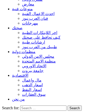
معارض
منوعات فنية
احدث الاعمال الفنية
فنان العرب نيوز
مهرجانات
صحتك
اخر اللابتكارات الطبية
كيف تحافظ على صحتك
ارشادات طبية
طبيبك من العرب نيوز
منظمات دولية
مجلس الامن الدولي
منظمة الامم المتحدة
الاتحاد الاوروبي
جامعة بيروت
الاقتصادية
مال واعمال
اسعار الذهب
اسعار النفط
سوق العقارات
من نحن
Search for: