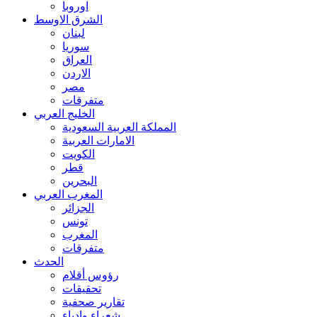
اوروبا
الشرق الاوسط
لبنان
سوريا
العراق
الاردن
مصر
متفرقات
الخليج العربي
المملكة العربية السعودية
الامارات العربية
الكويت
قطر
البحرين
المغرب العربي
الجزائر
تونس
المغرب
متفرقات
الحدث
رؤوس أقلام
تحقيقات
تقارير صحفية
شعراء وادباء