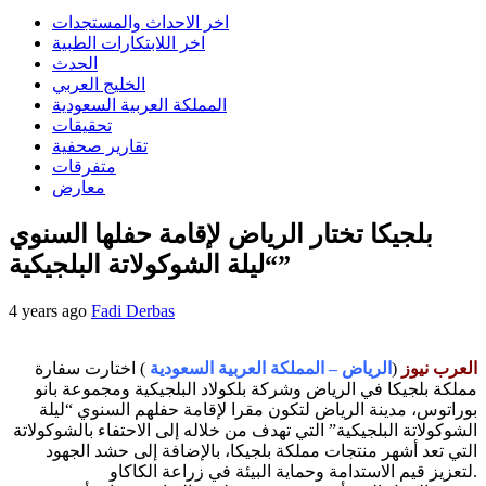
اخر الاحداث والمستجدات
اخر اللابتكارات الطبية
الحدث
الخليج العربي
المملكة العربية السعودية
تحقيقات
تقارير صحفية
متفرقات
معارض
بلجيكا تختار الرياض لإقامة حفلها السنوي
“ليلة الشوكولاتة البلجيكية”
4 years ago
Fadi Derbas
العرب نيوز
(
الرياض – المملكة العربية السعودية
) اختارت سفارة
مملكة بلجيكا في الرياض وشركة بلكولاد البلجيكية ومجموعة بانو
بوراتوس، مدينة الرياض لتكون مقرا لإقامة حفلهم السنوي “ليلة
الشوكولاتة البلجيكية” التي تهدف من خلاله إلى الاحتفاء بالشوكولاتة
التي تعد أشهر منتجات مملكة بلجيكا، بالإضافة إلى حشد الجهود
لتعزيز قيم الاستدامة وحماية البيئة في زراعة الكاكاو.