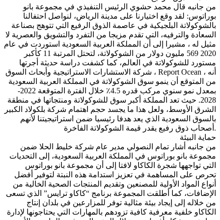
من جانبه قال محمد حشوي الرئيس التنفيذي في مجموعة بانو
بوراتوس: لقد وقع اختيارنا على مدينة الرياض، لنواصل احتفالنا
بالشوكولاتة البلجيكية في عاصمة الذوق الرفيع التي تتوهج بصناعة
السعادة والترفيه، التي تقدم مزيجا من التفرد والتشويق والعصرية لا
مثيل له ، مشيرا إلى أن المملكة العربية السعودية استوردت في عام
2020 569 مليون دولار من الشوكولاتة، لتحتل المرتبة 11 كأكبر
مستورد للشوكولاتة في العالم، كما كشفت دراسة حديثة أجرتها
شركة الاستشارات الاستراتيجية وأبحاث السوق ، Report Ocean ، أنه
من المتوقع أن ينمو سوق الشوكولاتة في المملكة العربية السعودية
بمعدل نمو سنوي مركب قدره 4.5٪ خلال الفترة المتوقعة 2022-
2028. حيث تعد المملكة أكبر سوق للشوكولاتة ومنتجاتها في منطقة
الشرق الأوسط، ولعل هذا ما يجسد حجم اهتمام شركة بلكولاد الكبير
بالسوق السعودية الذي يعد هدفا رئيسيا ضمن استراتيجيتنا لأنهم
أصحاب ذوق رفيع يقدر قيمة الشوكولاتة الفاخرة.
حماية البيئة
من جانبه أشار تمام النصولي مدير عام شركة خليط الحلا ضمن
مجموعة بانو بوراتوس في المملكة العربية السعودية، إلى التحديات
التي تواجهها شجرة الكاكاو لافتا إلى أن مجموعة بانو بوراتوس
تحرص على المساهمة في تعزيز استدامة هذه النبتة لتوفير أفضل
أنواع المواد الأولية للمصنعين وتقديم المنتجات الصحية الخالية من
الإضافات، كما أطلقت المجموعة برنامج “كاكاو ترايس” الذي تسعى
من خلاله إلى إيجاد بيئة مثالية توفر للمزارعين في بلدان إنتاج
الكاكاو خلفية معرفية كافية تزودهم بالمهارات التي يحتاجونها لإدارة