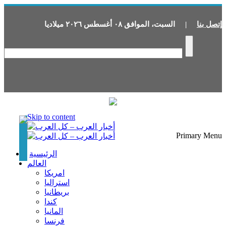
إتصل بنا
|
السبت
،
الموافق
٠٨
أغسطس
٢٠٢٦
ميلاديا
Skip to content
Primary Menu
الرئيسية
العالم
امريكا
استراليا
بريطانيا
كندا
المانيا
فرنسا