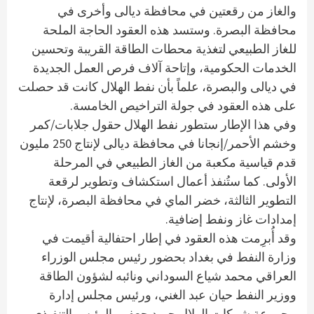
والغاز من رقعتين في محافظة ديالى وأخرى في
محافظة البصرة. وستسد هذه العقود الحاجة الملحة
للغاز الطبيعي لتغذية محطات الطاقة القريبة وتحسين
الخدمات الحكومية، وإتاحة آلاف فرص العمل الجديدة
في ديالى والبصرة، علماً بأن نفط الهلال كانت قد حصلت
على هذه العقود في جولة التراخيص الخامسة.
وفي هذا الإطار ستطور نفط الهلال حقول جلابات/كمر
وخشم الأحمر/إنجانا في محافظة ديالى لإنتاج 250 مليون
قدم قياسية مكعبة من الغاز الطبيعي في المرحلة
الأولى. كما ستُنفذ أعمال استكشاف وتطوير لرقعة
التطوير الثالثة، خضر الماي في محافظة البصرة، لإنتاج
إمدادات غاز ونفط إضافية.
وقد أُبرِمت هذه العقود في إطار احتفالية أقيمت في
وزارة النفط في بغداد بحضور رئيس مجلس الوزراء
العراقي محمد شياع السوداني ونائبه لشؤون الطاقة
ووزير النفط حيان عبد الغني، ورئيس مجلس إدارة
مجموعة شركات الهلال حميد جعفر والرئيس التنفيذي