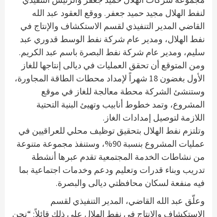
لنفط الهلال مجيد حميد جعفر. ووقع العقود عبد الله
القاضي المدير التنفيذي لقسم الاستكشاف والإنتاج في
نفط الهلال، ومدير عام شركة نفط الوسط قدوري عبد
سليم، ومدير عام شركة نفط البصرة باسم عبد الكريم.
ومن المتوقع أن تحقق العمليات في ديالى إنتاجها للغاز
الأول بغضون 18 شهراً لإمداد محطات الطاقة المجاورة،
وستنشئ الشركة محطة معالجة للغاز في موقع
المشروع، وتمد خطوط أنابيب وتهيئ البنية التحتية
اللازمة لتوصيل إمدادات الغاز.
وتلتزم نفط الهلال بتحقيق توظيف محلي للعراقيين في
عمليات المشروع بنسبة 90%، وستنفذ مجموعة متنوعة
من نشاطات الخدمة المجتمعية تقدم عبرها أنشطة
تدريب وبناء قدرات وتعليم ودعم وخدمات اجتماعية بما
فيه منفعة لسكان محافظتي ديالى والبصرة.
وعلّق عبد الله القاضي، المدير التنفيذي لقسم
الاستكشاف والإنتاج في نفط الهلال على ذلك قائلاً: “نحن