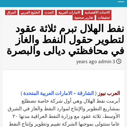
Menu
t
conten
الاحداث الاقتصادية
الامارات العربية
الحدث
الخليج العربي
العراق
تحقيقات
تقارير صحفية
نفط الهلال تبرم ثلاثة عقود
لتطوير حقول النفط والغاز
في محافظتي ديالى والبصرة
admin
3 years ago
العرب نيوز
(
الشارقة – الامارات العربية المتحدة
)
أبرمت نفط الهلال وهي أول شركة خاصة تضطلع
بمشاريع التطوير والإنتاج لموارد النفط والغاز في الشرق
الأوسط، ثلاثة عقود مع وزارة النفط العراقية مدتها ٢٠
عاما ستتولى بموجبها الشركة تقييم وتطوير وإنتاج النفط