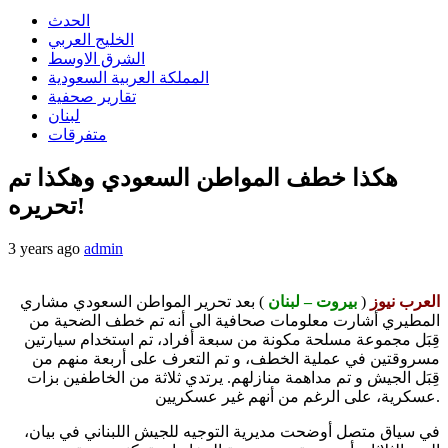
الحدث
الخليج العربي
الشرق الاوسط
المملكة العربية السعودية
تقارير صحفية
لبنان
متفرقات
هكذا خطف المواطن السعودي وهكذا تم
تحريره!
3 years ago
admin
العرب نيوز
(
بيروت – لبنان
) بعد تحرير المواطن السعودي مشاري
المطيري أشارت معلومات صحافية الى أنه تم خطف الضحية من
قِبَل مجموعة مسلحة مكونة من سبعة أفراد، تم استخدام سيارتين
مسروقتين في عملية الخطف، و تم التعرف على أربعة منهم من
قِبَل الجيش و تم مداهمة منازلهم. يرتدي ثلاثة من الخاطفين بزات
عسكرية، على الرغم من أنهم غير عسكريين.
في سياق متصل أوضحت مديرية التوجيه للجيش اللبناني في بيان،