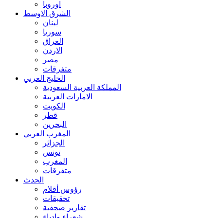
اوروبا
الشرق الاوسط
لبنان
سوريا
العراق
الاردن
مصر
متفرقات
الخليج العربي
المملكة العربية السعودية
الامارات العربية
الكويت
قطر
البحرين
المغرب العربي
الجزائر
تونس
المغرب
متفرقات
الحدث
رؤوس أقلام
تحقيقات
تقارير صحفية
شعراء وادباء