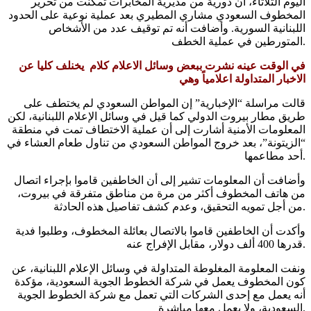
اليوم الثلاثاء، أن دورية من مديرية المخابرات تمكنت من تحرير
المخطوف السعودي مشاري المطيري بعد عملية نوعية على الحدود
اللبنانية السورية. وأضافت أنه تم توقيف عدد من الأشخاص
المتورطين في عملية الخطف.
في الوقت عينه نشرت ببعض وسائل الاعلام كلام يخنلف كليا عن
الاخبار المتداولة اعلامياً وهي
قالت مراسلة “الإخبارية” إن المواطن السعودي لم يختطف على
طريق مطار بيروت الدولي كما قيل في وسائل الإعلام اللبنانية، لكن
المعلومات الأمنية أشارت إلى أن عملية الاختطاف تمت في منطقة
“الزيتونة”، بعد خروج المواطن السعودي من تناول طعام العشاء في
أحد مطاعمها.
وأضافت أن المعلومات تشير إلى أن الخاطفين قاموا بإجراء اتصال
من هاتف المخطوف أكثر من مرة من مناطق متفرقة في بيروت،
من أجل تمويه التحقيق، وعدم كشف تفاصيل هذه الحادثة.
وأكدت أن الخاطفين قاموا بالاتصال بعائلة المخطوف، وطلبوا فدية
قدرها 400 ألف دولار، مقابل الإفراج عنه.
ونفت المعلومة المغلوطة المتداولة في وسائل الإعلام اللبنانية، عن
كون المخطوف يعمل في شركة الخطوط الجوية السعودية، مؤكدة
أنه يعمل مع إحدى الشركات التي تعمل مع شركة الخطوط الجوية
السعودية، ولا يعمل معها مباشرة.