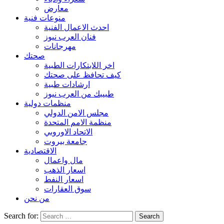
معارض
منوعات فنية
احدث الاعمال الفنية
فنان العرب نيوز
مهرجانات
صحتك
اخر اللابتكارات الطبية
كيف تحافظ على صحتك
ارشادات طبية
طبيبك من العرب نيوز
منظمات دولية
مجلس الامن الدولي
منظمة الامم المتحدة
الاتحاد الاوروبي
جامعة بيروت
الاقتصادية
مال واعمال
اسعار الذهب
اسعار النفط
سوق العقارات
من نحن
Search for: