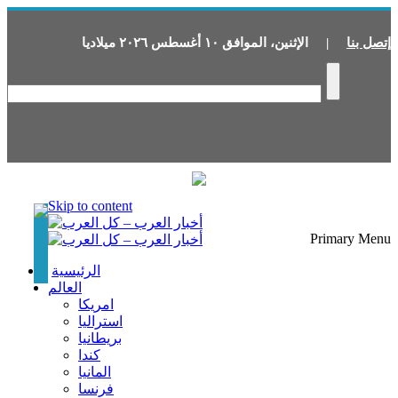
إتصل بنا
|
الإثنين
،
الموافق
١٠
أغسطس
٢٠٢٦
ميلاديا
Skip to content
Primary Menu
الرئيسية
العالم
امريكا
استراليا
بريطانيا
كندا
المانيا
فرنسا