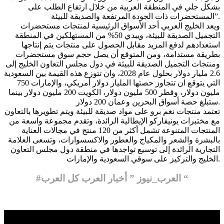
بشكل جلي في المنطقة العربية من خلال ارتفاع الطلب على
المستحضرات ذات الجودة المرتفعة والصديقة للبيئة”.
ويعد الخليج العربي أحد الأسواق الرئيسية لمنتجات مستحضرات
التجميل الصديقة للبيئة، ويبدي 50% من المستهلكين في المنطقة
استعدادهم لدفع المزيد مقابل الحصول على منتجات يتم إنتاجها
بطريقة مستدامة، ومن المتوقع أن يصل حجم سوق مستحضرات
ومنتجات التجميل الصديقة للبيئة في دول مجلس التعاون الخليج إلى
2.6 مليار دولار بحلول عام 2028، وان تتوزع هذه القيمة بين السعودية
التي يتوقع ان تتجاوز حصتها المليار دولار أمريكي، والإمارات 750
مليون دولار، وقطر 500 مليون دولار، الكويت 200 مليون دولار بينما
ستبلغ حصة أسواق البحرين وعمان 200 دولار.
تعتمد منتجات نغم برو على مواد صديقة للبيئة ويتم تطويرها بالتعاون
مع مختبرات يونيفاركو الإيطالية الرائدة، وتقدم مجموعة واسعة من
المنتجات المتنوعة تشمل أكثر من 120 منتج في مجالات العناية
بالبشرة والشعر والمكياج والعطور والاكسسوارات، وتسعى العلامة
التجارية الرائدة إلى توسيع تواجدها في منطقة دول مجلس التعاون
الخليج والتركيز على سوقي السعودية والإمارات.
#العرب_نيوز ” أخبار العرب كل العرب “