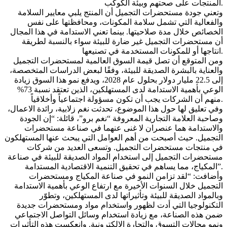
المنتجات على صحتهم وبيئة الكوكب.
وتعني جودة مستحضرات التجميل أن المنتج يلبي معايير السلامة
والفعالية التي تشمل سلامة المكونات، ومحافظتها على نفس
الخصائص خلال مدة صلاحيتها. بينما تعني الاستدامة في هذا المجال
أن مستحضرات التجميل غير ضارة للبيئة سواء بالنسبة لطريقة
انتاجها أو للمكونات المستخدمة في تصنيعها.
ومن المتوقع أن تصل قيمة السوق العالمية لمستحضرات التجميل
والعناية بالبشرة الصديقة للبيئة، وفقًا لبعض الدراسات المتخصصة،
إلى 22.5 مليار دولار بحلول عام 2028، ويدفع نمو هذا السوق زيادة
الوعي بأهمية الاستدامة لدى المستهلكين، الذين تعتقد نسبة 73%
منهم أن الشركات يجب أن تكون مسؤولة اجتماعياً وأخلاقياً.
وفي تعليق لها حول هذا الموضوع، تحدثت نغم زلابية، رائدة الاعمال،
وصاحبة العلامة التجارية المعروفة “نغم برو”، قائلة: “إن الجودة
والاستدامة هما عنصران لا غنى عنهما في صناعة مستحضرات
التجميل. حيث أصبحت من أهم العوامل التي يبحث عنها المستهلكون
في منتجات مستحضرات التجميل. وتسعى العديد من شركات
مستحضرات التجميل إلى استخدام المواد الصديقة للبيئة في صناعة
المكياج، مما يساهم في تحقيق التنمية الاقتصادية المستدامة”.
وأضافت: “لقد تزامن النمو في صناعة المكياج ومستحضرات
التجميل خلال السنوات الأخيرة مع ارتفاع الوعي بأهمية الاستدامة
وبالمواد الصديقة للبيئة وتأثيراتها لدى المستهلكين، وتطوّر
التكنولوجيا التي أدت لظهور واستخدام مواد ومستحضرات جديدة
ضمن هذه الصناعة، مع زيادة استخدام وسائل التواصل الاجتماعي
ونمو مجالات التسوق والتجارة الالكترونية. وانعكست هذه التأثيرات