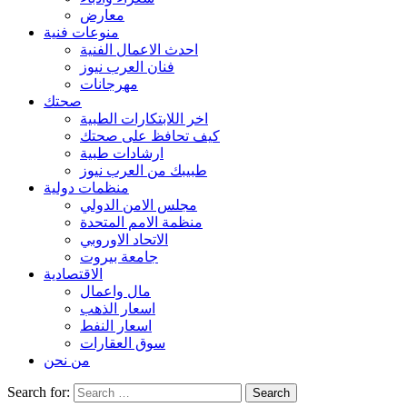
معارض
منوعات فنية
احدث الاعمال الفنية
فنان العرب نيوز
مهرجانات
صحتك
اخر اللابتكارات الطبية
كيف تحافظ على صحتك
ارشادات طبية
طبيبك من العرب نيوز
منظمات دولية
مجلس الامن الدولي
منظمة الامم المتحدة
الاتحاد الاوروبي
جامعة بيروت
الاقتصادية
مال واعمال
اسعار الذهب
اسعار النفط
سوق العقارات
من نحن
Search for: