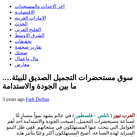
اخر الاحداث والمستجدات
الاقتصادية
الامارات العربية
الحدث
الخليج العربي
الشرق الاوسط
تحقيقات
تقارير صحفية
صحتك
مال واعمال
معارض
سوق مستحضرات التجميل الصديق للبيئة….
ما بين الجودة والاستدامة
3 years ago
Fadi Derbas
العرب نيوز
(
نابلس – فلسطين
) في عالم يشهد نمواً متسارعًا
لصناعة مستحضرات التجميل، أصبحت الجودة والاستدامة أحد أهم
العوامل التي يبحث عنها المستهلكون في منتجاتهم. ففي ظل النمو
المتزايد لهذه الصناعة، أصبح المستهلكون أكثر وعيًا بتأثير هذه