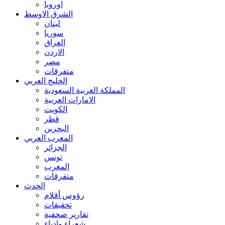
اوروبا
الشرق الاوسط
لبنان
سوريا
العراق
الاردن
مصر
متفرقات
الخليج العربي
المملكة العربية السعودية
الامارات العربية
الكويت
قطر
البحرين
المغرب العربي
الجزائر
تونس
المغرب
متفرقات
الحدث
رؤوس أقلام
تحقيقات
تقارير صحفية
شعراء وادباء