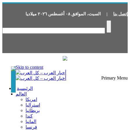
إتصل بنا
|
السبت
،
الموافق
٠٨
أغسطس
٢٠٢٦
ميلاديا
Skip to content
Primary Menu
الرئيسية
العالم
امريكا
استراليا
بريطانيا
كندا
المانيا
فرنسا