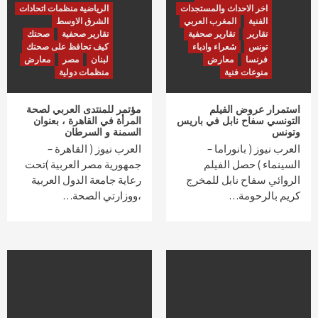
اخر الاحداث والمستجدات
الرياضية منظمات اتحادات
الفنية
المغرب العربي
الشرق الاوسط
تقارير
تقارير صحفية
تقارير صحفية
صحتك
تونس
شعراء وادباء
كيف تحافظ على صحتك
فرنسا
معارض
لبنان
مصر
معارض
منوعات فنية
منظمات دولية
استمرار عروض الفيلم
مؤتمر للمنتدى العربي لصحة
التونسي سفاح نابل في باريس
المرأة في القاهرة ، بعنوان
وتونس
السمنة و السرطان
العرب نيوز ( بانوراما –
العرب نيوز ( القاهرة –
السينماء ) حصل الفيلم
جمهورية مصر العربية )تحت
الروائي سفاح نابل للمخرج
رعاية جامعة الدول العربية
كريم بالرحومة…
،ووزارتي الصحة…