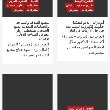
الشرق الاوسط
الفنية
المغرب العربي
تقارير صحفية
لبنان
تحقيقات
تقارير صحفية
متفرقات
معارض
متفرقات
معارض
أبوغزاله : يدعو لتشكيل
مجمع الفندقة والسياحة
حكومة إلكترونية للمساعدة
والحمامات المعدنية يصنع
في حل الأزمات في لبنان
الحدث و يستقطب زوار
معرض السياحة الدولي
العرب نيوز (بيروت – لبنان ) –
بوهران
أكد سعادة الدكتور طلال
العرب نيوز ( وهران * الجزائر
أبوغزاله، رئيس ومؤسس
) آمال إيزة – شهد جناح مجمع
مجموعة…
الفندقة والسياحة…
احدث الاعمال الفنية