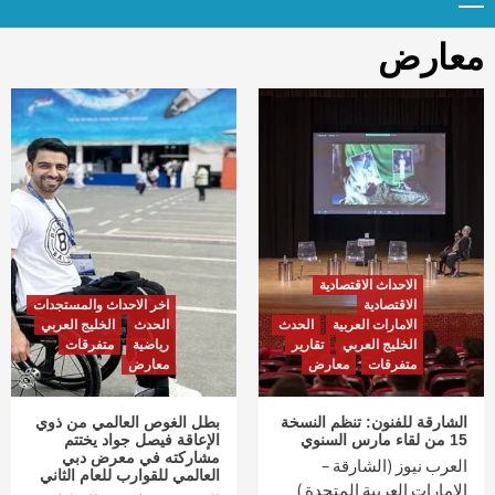
Menu
t
conten
معارض
الاحداث الاقتصادية
الاقتصادية
اخر الاحداث والمستجدات
الامارات العربية
الحدث
الحدث
الخليج العربي
الخليج العربي
تقارير
رياضية
متفرقات
متفرقات
معارض
معارض
الشارقة للفنون: تنظم النسخة
بطل الغوص العالمي من ذوي
15 من لقاء مارس السنوي
الإعاقة فيصل جواد يختتم
مشاركته في معرض دبي
العرب نيوز (الشارقة –
العالمي للقوارب للعام الثاني
الإمارات العربية المتحدة )