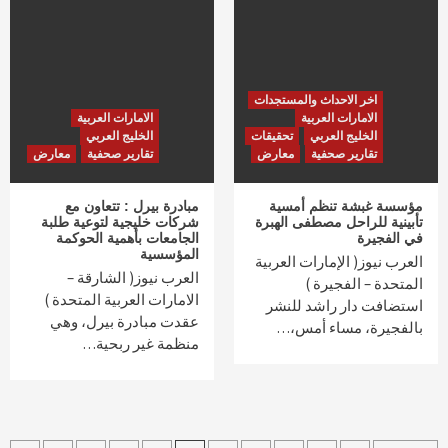
اخر الاحداث والمستجدات
الامارات العربية
الامارات العربية
الخليج العربي
تحقيقات
الخليج العربي
تقارير صحفية
معارض
تقارير صحفية
معارض
مؤسسة غبشة تنظم أمسية
مبادرة بيرل : تتعاون مع
تأبينية للراحل مصطفى الهبرة
شركات خليجية لتوعية طلبة
في الفجيرة
الجامعات بأهمية الحوكمة
المؤسسية
العرب نيوز( الإمارات العربية
العرب نيوز( الشارقة –
المتحدة – الفجيرة )
الامارات العربية المتحدة )
استضافت دار راشد للنشر
عقدت مبادرة بيرل، وهي
بالفجيرة، مساء أمس،…
منظمة غير ربحية…