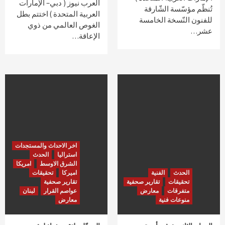
العرب نيوز ( دبي– الإمارات
تُنظّم مؤسّسة الشّارقة
العربية المتحدة ) اختتم بطل
للفنون النّسخة الخامسة
الغوص العالمي من ذوي
عشر…
الإعاقة…
اخر الاحداث والمستجدات
استراليا
الحدث
الشرق الاوسط
امريكا
الحدث
الفنية
اميركا
تحقيقات
تحقيقات
تقارير صحفية
تقارير صحفية
متفرقات
معارض
عواصم القرار
لبنان
منوعات فنية
معارض