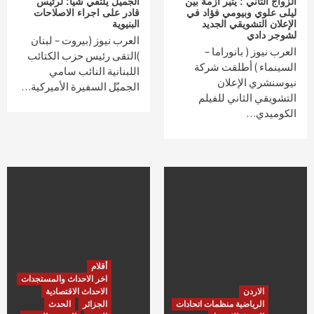
الزواج الثاني : يثير أزمة بين
الجميّل يلتقي شيا: لرئيس
ليلى علوي وبيومي فؤاد في
قادر على اجراء الاصلاحات
الإعلان التشويقي الجديد
البنيوية
لشوجر دادي
العرب نيوز (بيروت – لبنان
العرب نيوز ( بانوراما –
)التقى رئيس حزب الكتائب
السينماء ) أطلقت شركة
اللبنانية النائب سامي
نيوسنشري الإعلان
الجميّل السفيرة الأميركية…
التشويقي الثاني للفيلم
الكوميدي…
أقلام
اخر الاحداث والمستجدات
الاردن
الاحداث الاقتصادية
الرياضية منظمات اتحادات
الجزائر
الحدث