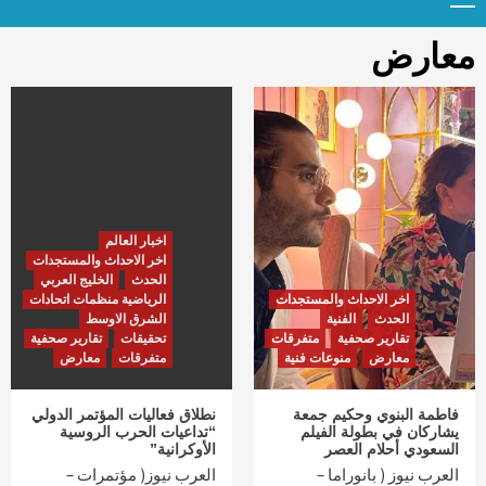
Menu
t
conten
معارض
اخبار العالم
اخر الاحداث والمستجدات
الحدث
الخليج العربي
اخر الاحداث والمستجدات
الرياضية منظمات اتحادات
الحدث
الفنية
الشرق الاوسط
تقارير صحفية
متفرقات
تحقيقات
تقارير صحفية
معارض
منوعات فنية
متفرقات
معارض
فاطمة البنوي وحكيم جمعة
نطلاق فعاليات المؤتمر الدولي
يشاركان في بطولة الفيلم
“تداعيات الحرب الروسية
السعودي أحلام العصر
الأوكرانية”
العرب نيوز ( بانوراما –
العرب نيوز( مؤتمرات –