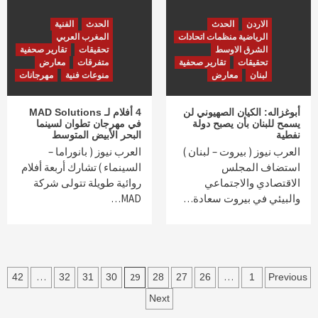
الاردن
الحدث
الحدث
الفنية
الرياضية منظمات اتحادات
المغرب العربي
الشرق الاوسط
تحقيقات
تقارير صحفية
تحقيقات
تقارير صحفية
متفرقات
معارض
لبنان
معارض
منوعات فنية
مهرجانات
أبوغزاله: الكيان الصهيوني لن
4 أفلام لـ MAD Solutions
يسمح للبنان بأن يصبح دولة
في مهرجان تطوان لسينما
نفطية
البحر الأبيض المتوسط
العرب نيوز ( بيروت – لبنان )
العرب نيوز ( بانوراما –
استضاف المجلس
السينماء ) تشارك أربعة أفلام
الاقتصادي والاجتماعي
روائية طويلة تتولى شركة
والبيئي في بيروت سعادة…
MAD…
Post
…
29
…
42
32
31
30
28
27
26
1
Previous
navigatio
Next