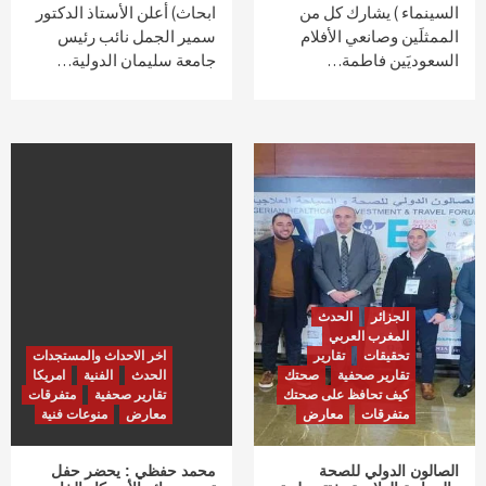
السينماء ) يشارك كل من
ابحاث) أعلن الأستاذ الدكتور
الممثلَين وصانعي الأفلام
سمير الجمل نائب رئيس
السعوديَين فاطمة…
جامعة سليمان الدولية…
الجزائر
الحدث
المغرب العربي
تحقيقات
تقارير
اخر الاحداث والمستجدات
تقارير صحفية
صحتك
الحدث
الفنية
امريكا
كيف تحافظ على صحتك
تقارير صحفية
متفرقات
متفرقات
معارض
معارض
منوعات فنية
الصالون الدولي للصحة
محمد حفظي : يحضر حفل