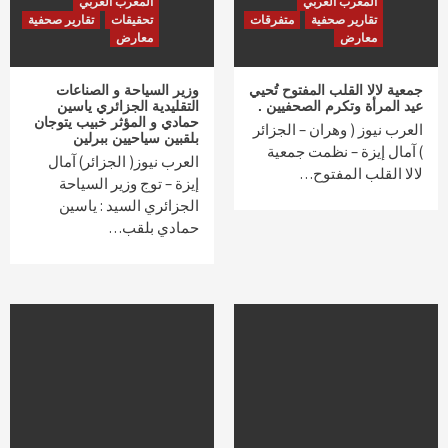
المغرب العربي
المغرب العربي
تقارير صحفية
متفرقات
تحقيقات
تقارير صحفية
معارض
معارض
جمعية لالا القلب المفتوح تُحيي
وزير السياحة و الصناعات
عيد المرأة وتكرم الصحفيين .
التقليدية الجزائري ياسين
حمادي و المؤثر خبيب يتوجان
العرب نيوز ( وهران – الجزائر
بلقبين سياحيين ببرلين
) آمال إيزة – نظمت جمعية
العرب نيوز( الجزائر) آمال
لالا القلب المفتوح…
إيزة – توج وزير السياحة
الجزائري السيد : ياسين
حمادي بلقب…