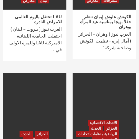
متفرقات
معارض
لبنان
معارض
الكوتش علوش إيمان تنظم
LAU تحتفل باليوم العالمي
حفلا بهيجا بمناسبة عيد المرأة
للامراض النادرة
بوهران .
العرب نيوز ( بيروت – لبنان )
العرب نيوز ( وهران – الجزائر
احتفلت الجامعة اللبنانية
) آمال إيزة – نظمت الكوتش
الاميركية LAU وللمرة الاولى
وصاحبة شركة ”…
في…
الاحداث الاقتصادية
الجزائر
الحدث
الرياضية منظمات اتحادات
الجزائر
الحدث