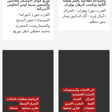
والسياحة العلاجية يختتم طبعته
توزيع جوائز الأوسكار الخامس
الثانية ويكسب الرهان بوهران
والتسعين مدينة لوس أنجلوس
الأمريكية
العرب نيوز ( وهران – الجزائر
العرب نيوز ( بانوراما –
) آمال إيزة – أكد الدكتور يسار
السينماء ) حضر المنتج
بدور منظم…
والسيناريست المصري
محمد حفظي حفل توزيع…
اخر الاحداث والمستجدات
الاحداث الاقتصادية
الجزائر
الحدث
الرياضية منظمات اتحادات
الفنية
المغرب العربي
الشرق الاوسط
تحقيقات
تقارير صحفية
تقارير صحفية
صحتك