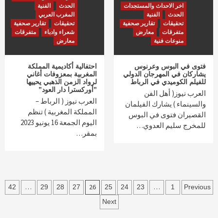
اخر الاحداث والمستجدات
الحدث
الفنية
الحدث
الفنية
المغرب العربي
تحقيقات
تقارير صحفية
تحقيقات
تقارير صحفية
متفرقات
معارض
شعراء وادباء
متفرقات
منوعات فنية
معارض
فتوى في البوس وعرنوس
احتفالية أكاديمية المملكة
يشاركان في المهرجان الدولي
المغربية بمعزوفات أغاني
للفيلم الكوميدي في الرباط
لرواد الزمن الذهبي يحييها
”أوركسترا دار العود”
العرب نيوز( أهل الفن
العرب نيوز ( الرباط –
والسينماء ) يشارك الفيلمان
المملكة المغربية ) تنظم
القصيران فتوى في البوس
اليوم الجمعة 16 يونيو 2023
للمخرج سليم العدوي…
بمقر…
Post
…
26
…
42
29
28
27
25
24
23
1
Previous
navigatio
Next