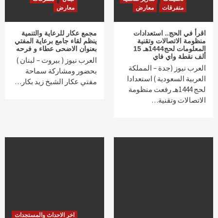
متفرقات
معارض
معارض
اقرأ في الحج.. استعدادات
مجمع عكار للرعاية والتنمية
منظومة الاتصالات وتقنية
ينظم لقاء جامع برعاية المفتي
المعلومات لحج1444هـ 15
بعنوان الاضحى عطاء و فرحه
ألف نقطة واي فاي
العرب نيوز ( بيروت – لبنان )
العرب نيوز (جدة – المملكة
بحضور ومشاركة سماحة
العربية السعودية ) استعدادا
مفتي عكار الشيخ زيد بكار…
لحج 1444هـ رفعت منظومة
الاتصالات وتقنية…
اخر الاحداث والمستجدات