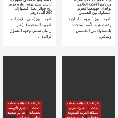
هيئة الأمم المتحدة للمرأة
احتفالاً بعيد الأضحى المُبارك،
وبرنامج الأغذية العالمي
أرابيان سنتر يمنح زواره فرص
يوحّدان جهودهما لتعزيز
ربح جوائز تصل قيمتها إلى
المساواة بين الجنسين
200 ألف درهم
العرب نيوز ( بيروت- لبنان ) –
العرب نيوز( دبي – لإمارات
وقعت هيئة الأمم المتحدة
العربية المتحدة ) – يُعلن
للمساواة بين الجنسين
أرابيان سنتر، وجهة التسوّق
وتمكين…
الرائدة…
اخر الاحداث والمستجدات
اخر الاحداث والمستجدات
الحدث
الخليج العربي
الحدث
الشرق الاوسط
المملكة العربية السعودية
تحقيقات
تقارير صحفية
تحقيقات
تقارير صحفية
لبنان
متفرقات