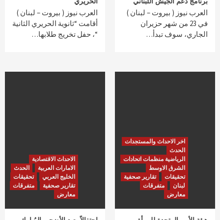
برنامج دعم الجيش اللبناني
الحريري
العرب نيوز ( بيروت – لبنان )
العرب نيوز ( بيروت – لبنان )
في 23 من شهر حزيران
أقامت “ثانوية الحريري الثانية
الجاري، سوف تبدأ…
“، حفل تخريج طلابها…
اخر الاحداث والمستجدات
الحدث
الرياضية منظمات اتحادات
الاحداث الاقتصادية
الشرق الاوسط
الامارات العربية
الحدث
تحقيقات
تقارير صحفية
الخليج العربي
تحقيقات
لبنان
متفرقات
تقارير صحفية
متفرقات
معارض
معارض