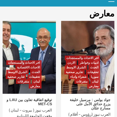
Menu
t
conten
معارض
اخر الاحداث والمستجدات
ادبيات وخواطر
الاردن
اخر الاحداث والمستجدات
الحدث
الشرق الاوسط
الاحداث الاقتصادية
تحقيقات
تقارير صحفية
الحدث
الشرق الاوسط
سوريا
شعراء وادباء
تحقيقات
تقارير صحفية
لبنان
متفرقات
لبنان
متفرقات
معارض
معارض
جواد بولس : مرسيل خليفة
توقيع اتفاقية تعاون بين LAU و
يزرع حدائق الأمل على
MET-CS
مسارح عمّان
العرب نيوز ( بيروت – لبنان )
العرب نيوز (رؤوس – أقلام )
وقعت الجامعة اللبنانية