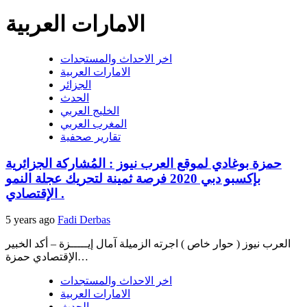
الامارات العربية
اخر الاحداث والمستجدات
الامارات العربية
الجزائر
الحدث
الخليج العربي
المغرب العربي
تقارير صحفية
حمزة بوغادي لموقع العرب نيوز : المُشاركة الجزائرية
بإكسبو دبي 2020 فرصة ثمينة لتحريك عجلة النمو
الإقتصادي .
5 years ago
Fadi Derbas
العرب نيوز ( حوار خاص ) اجرته الزميلة آمال إيـــــزة – أكد الخبير
الإقتصادي حمزة…
اخر الاحداث والمستجدات
الامارات العربية
الحدث