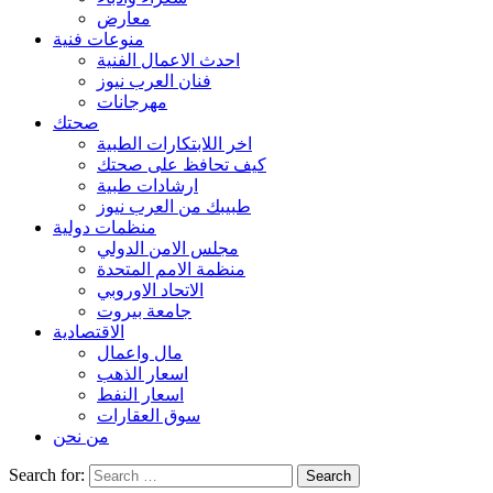
معارض
منوعات فنية
احدث الاعمال الفنية
فنان العرب نيوز
مهرجانات
صحتك
اخر اللابتكارات الطبية
كيف تحافظ على صحتك
ارشادات طبية
طبيبك من العرب نيوز
منظمات دولية
مجلس الامن الدولي
منظمة الامم المتحدة
الاتحاد الاوروبي
جامعة بيروت
الاقتصادية
مال واعمال
اسعار الذهب
اسعار النفط
سوق العقارات
من نحن
Search for: