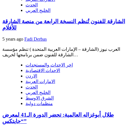
الحدث
الخليج العربي
الشارقة للفنون تُنظم النسخة الرابعة من منصة الشارقة
للأفلام
5 years ago
Fadi Derbas
العرب نيوز (الشارقة – الإمارات العربية المتحدة ) تنظم مؤسسة
الشارقة للفنون ضمن برنامجها لخريف…
اخر الاحداث والمستجدات
الاحداث الاقتصادية
الاردن
الامارات العربية
الحدث
الخليج العربي
الشرق الاوسط
منظمات دولية
طلال أبوغزاله العالمية: تحضر الدورة الـ41 لمعرض
“جايتكس”