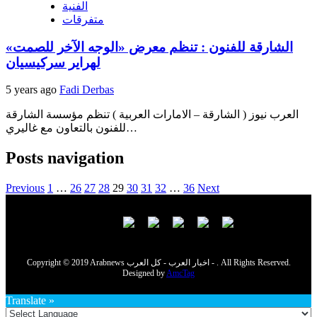
الفنية
متفرقات
الشارقة للفنون : تنظم معرض «الوجه الآخر للصمت»
لهراير سركيسيان
5 years ago
Fadi Derbas
العرب نيوز ( الشارقة – الامارات العربية ) تنظم مؤسسة الشارقة
للفنون بالتعاون مع غاليري…
Posts navigation
Previous
1
…
26
27
28
29
30
31
32
…
36
Next
Copyright © 2019 Arabnews اخبار العرب - كل العرب - . All Rights Reserved.
Designed by
AmcTag
Translate »