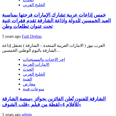
الخليج العربي
خمس إذاعات عربية تشارك الإمارات فرحتها بمناسبة
العيد الخمسين للدولة واذاعة الشارقة تقدم فقرات غنية
تحت عنوان تطلعات وطن
5 years ago
Fadi Derbas
العرب نيوز ( الامارات العربية المتحدة – الشارقة ) تحتفل إذاعة
الشارقة باليوم الوطني الخمسين…
اخر الاحداث والمستجدات
الامارات العربية
الحدث
الخليج العربي
الفنية
معارض
منوعات فنية
الشارقة للفنون تُعلن الفائزين بجوائز «منصة الشارقة
للأفلام 4»لقطة من فيلم «قلب الشوف»
5 years ago
admin