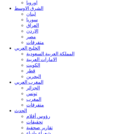
اوروبا
الشرق الاوسط
لبنان
سوريا
العراق
الاردن
مصر
متفرقات
الخليج العربي
المملكة العربية السعودية
الامارات العربية
الكويت
قطر
البحرين
المغرب العربي
الجزائر
تونس
المغرب
متفرقات
الحدث
رؤوس أقلام
تحقيقات
تقارير صحفية
شعراء وادباء