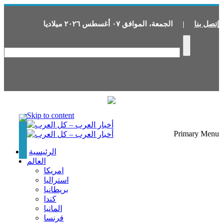
إتصل بنا
|
الجمعة
،
الموافق
٠٧
أغسطس
٢٠٢٦
ميلاديا
Skip to content
Primary Menu
الرئيسية
العالم
امريكا
استراليا
بريطانيا
كندا
المانيا
فرنسا