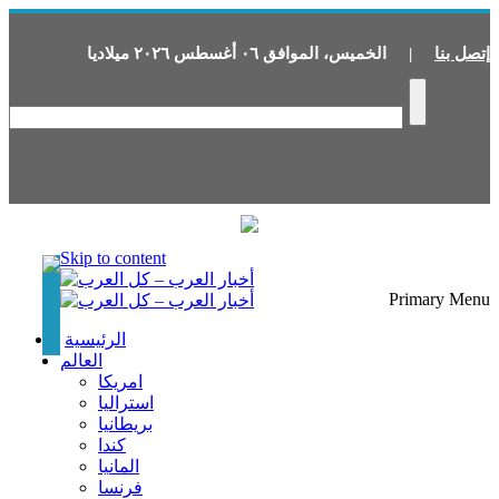
إتصل بنا
|
الخميس
،
الموافق
٠٦
أغسطس
٢٠٢٦
ميلاديا
Skip to content
Primary Menu
الرئيسية
العالم
امريكا
استراليا
بريطانيا
كندا
المانيا
فرنسا