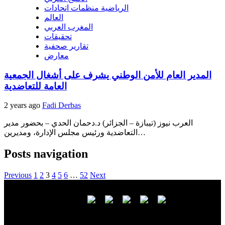
الرياضية منظمات اتحادات
العالم
المغرب العربي
تحقيقات
تقارير صحفية
معارض
المدير العام للأمن الوطني يشرف على أشغال الجمعية
العامة للتعاضدية
2 years ago
Fadi Derbas
العرب نيوز (تيبازة – الجزائر) د.دحمان الحدي – بحضور مدير
التعاضدية ورئيس مجلس الإدارة، ومديرين…
Posts navigation
Previous
1
2
3
4
5
6
…
52
Next