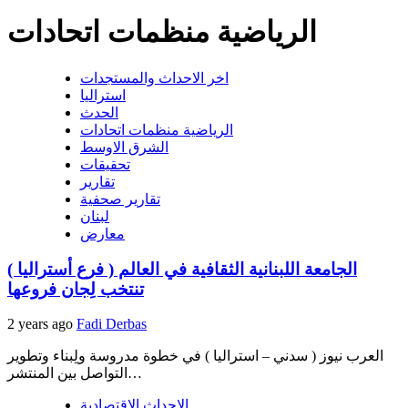
الرياضية منظمات اتحادات
اخر الاحداث والمستجدات
استراليا
الحدث
الرياضية منظمات اتحادات
الشرق الاوسط
تحقيقات
تقارير
تقارير صحفية
لبنان
معارض
الجامعة اللبنانية الثقافية في العالم ( فرع أستراليا )
تنتخب لِجان فروعها
2 years ago
Fadi Derbas
العرب نيوز ( سدني – استراليا ) في خطوة مدروسة ولِبناء وتطوير
التواصل بين المنتشر…
الاحداث الاقتصادية