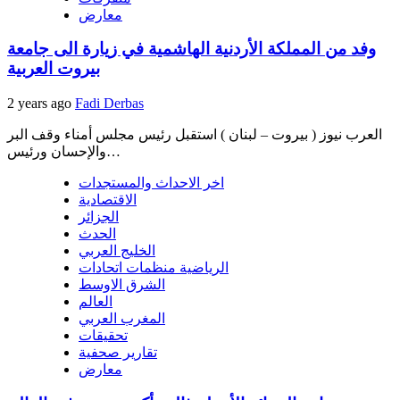
معارض
وفد من المملكة الأردنية الهاشمية في زيارة الى جامعة
بيروت العربية
2 years ago
Fadi Derbas
العرب نيوز ( بيروت – لبنان ) استقبل رئيس مجلس أمناء وقف البر
والإحسان ورئيس…
اخر الاحداث والمستجدات
الاقتصادية
الجزائر
الحدث
الخليج العربي
الرياضية منظمات اتحادات
الشرق الاوسط
العالم
المغرب العربي
تحقيقات
تقارير صحفية
معارض