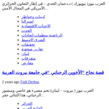
العرب نيوز( نيويورك ) د.دحمان الحدي – في إطار التعاون الجزائري
الأمريكي في المجال الأمني…
ادبيات وخواطر
استراليا
الاحداث الاقتصادية
الحدث
الرياضية منظمات اتحادات
الشرق الاوسط
تحقيقات
تقارير صحفية
لبنان
متفرقات
معارض
قصة نجاح “الأخوين الرحباني “في جامعة بيروت العربية
2 years ago
Fadi Derbas
العرب نيوز ( بيروت – لبنان) نجم مضيء هو عاصي ومنصور
الرحباني، هذا الثنائي حفر…
الجزائر
الخليج العربي