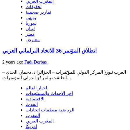
المغرب العربي
تحقيقات
تقارير صحفية
تونس
سوريا
لبنان
مصر
معارض
انطلاق المؤتمر 36 للاتحاد البرلماني العربي
2 years ago
Fadi Derbas
العرب نيوز( المركز الدولي للمؤتمرات – الجزائر) د. دحمان الحدي –
انطلقت بالمركز الدولي للمؤتمرات…
اخبار العالم
اخر الاحداث والمستجدات
الاقتصادية
الحدث
الرياضية منظمات اتحادات
المغرب
المغرب العربي
امريكا