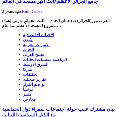
جامع الجزائر الأعظم ثالث أكبر مسجد في العالم
2 years ago
Fadi Derbas
العرب نيوز(الجزائر) د. دحمان الحدي – كانت الجزائر تدرس إنشاء
مشروع المسجد الأعظم منذ عام…
الاحداث الاقتصادية
الاردن
الامارات العربية
الحدث
الخليج العربي
الرياضية منظمات اتحادات
الشرق الاوسط
اميركا
تحقيقات
تقارير صحفية
عواصم القرار
فرنسا
مصر
معارض
بيان مشترك عقب جولة اجتماعات سفراء دول الخماسية
مع الكتل السياسية اللبنانية