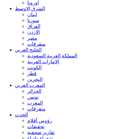
اوروبا
الشرق الاوسط
لبنان
سوريا
العراق
الاردن
مصر
متفرقات
الخليج العربي
المملكة العربية السعودية
الامارات العربية
الكويت
قطر
البحرين
المغرب العربي
الجزائر
تونس
المغرب
متفرقات
الحدث
رؤوس أقلام
تحقيقات
تقارير صحفية
شعراء وادباء