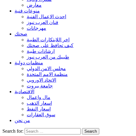
معارض
منوعات فنية
احدث الاعمال الفنية
فنان العرب نيوز
مهرجانات
صحتك
اخر اللابتكارات الطبية
كيف تحافظ على صحتك
ارشادات طبية
طبيبك من العرب نيوز
منظمات دولية
مجلس الامن الدولي
منظمة الامم المتحدة
الاتحاد الاوروبي
جامعة بيروت
الاقتصادية
مال واعمال
اسعار الذهب
اسعار النفط
سوق العقارات
من نحن
Search for: