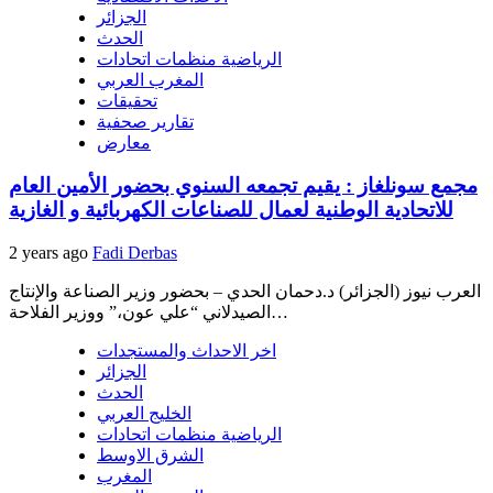
الجزائر
الحدث
الرياضية منظمات اتحادات
المغرب العربي
تحقيقات
تقارير صحفية
معارض
مجمع سونلغاز : يقيم تجمعه السنوي بحضور الأمين العام
للاتحادية الوطنية لعمال للصناعات الكهربائية و الغازية
2 years ago
Fadi Derbas
العرب نيوز (الجزائر) د.دحمان الحدي – بحضور وزير الصناعة والإنتاج
الصيدلاني “علي عون،” ووزير الفلاحة…
اخر الاحداث والمستجدات
الجزائر
الحدث
الخليج العربي
الرياضية منظمات اتحادات
الشرق الاوسط
المغرب