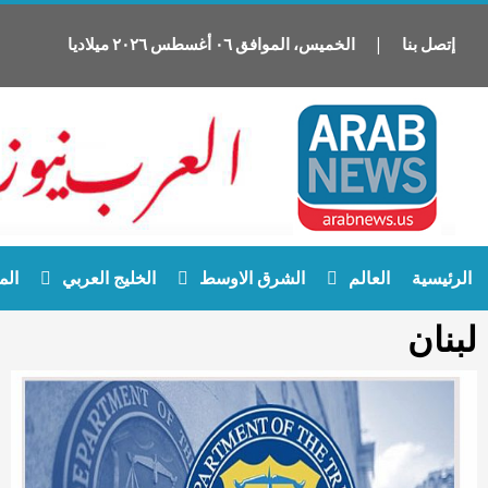
إتصل بنا
|
الخميس
،
الموافق
٠٦
أغسطس
٢٠٢٦
ميلاديا
Ski
الرئيسية
العالم
الشرق الاوسط
الخليج العربي
الم
t
conten
لبنان