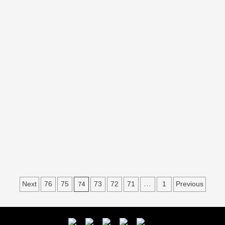
Posts
74
…
Next
76
75
73
72
71
1
Previous
navigation