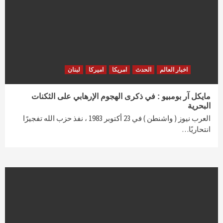
اخبار العالم
الحدث
امريكا
اميركا
لبنان
مايكل آر بومبيو : في ذكرى الهجوم الإرهابي على الثكنات
البحرية
العرب نيوز ( واشنطن ) في 23 أكتوبر 1983 ، نفذ حزب الله تفجيرًا
انتحاريًا…