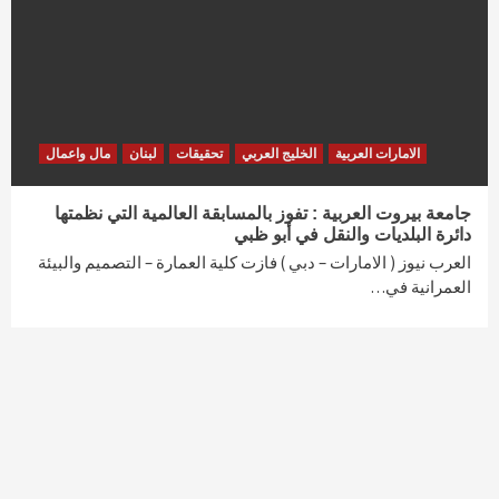
الامارات العربية
الخليج العربي
تحقيقات
لبنان
مال واعمال
جامعة بيروت العربية : تفوز بالمسابقة العالمية التي نظمتها
دائرة البلديات والنقل في أبو ظبي
العرب نيوز ( الامارات – دبي ) فازت كلية العمارة – التصميم والبيئة
العمرانية في…