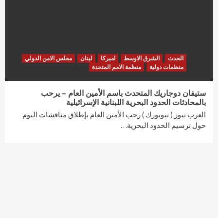
الحدث
الشرق الاوسط
اميركا
لبنان
مجلس الامن الدولي
منظمات دولية
منظمة الامم المتحدة
ستيفان دوجاريك المتحدث باسم الأمين العام – يرحب
بالمحادثات الحدود البحرية اللبنانية الإسرائيلية
العرب نيوز ( نيويورك ) رحب الأمين العام بإطلاق مناقشات اليوم
حول ترسيم الحدود البحرية…