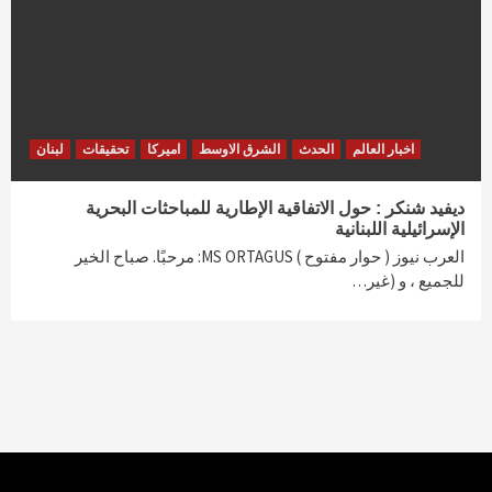
اخبار العالم
الحدث
الشرق الاوسط
اميركا
تحقيقات
لبنان
ديفيد شنكر : حول الاتفاقية الإطارية للمباحثات البحرية
الإسرائيلية اللبنانية
العرب نيوز ( حوار مفتوح ) MS ORTAGUS: مرحبًا. صباح الخير
للجميع ، و (غير…