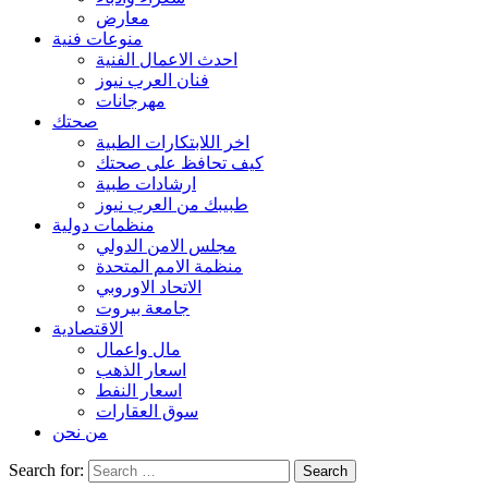
معارض
منوعات فنية
احدث الاعمال الفنية
فنان العرب نيوز
مهرجانات
صحتك
اخر اللابتكارات الطبية
كيف تحافظ على صحتك
ارشادات طبية
طبيبك من العرب نيوز
منظمات دولية
مجلس الامن الدولي
منظمة الامم المتحدة
الاتحاد الاوروبي
جامعة بيروت
الاقتصادية
مال واعمال
اسعار الذهب
اسعار النفط
سوق العقارات
من نحن
Search for: