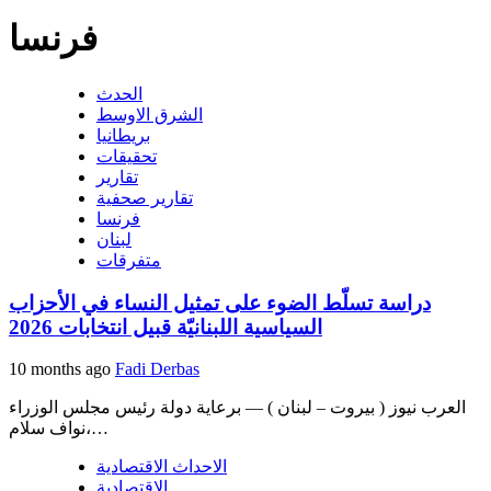
فرنسا
الحدث
الشرق الاوسط
بريطانيا
تحقيقات
تقارير
تقارير صحفية
فرنسا
لبنان
متفرقات
دراسة تسلّط الضوء على تمثيل النساء في الأحزاب
السياسية اللبنانيّة قبيل انتخابات 2026
10 months ago
Fadi Derbas
العرب نيوز ( بيروت – لبنان ) — برعاية دولة رئيس مجلس الوزراء
نواف سلام،…
الاحداث الاقتصادية
الاقتصادية