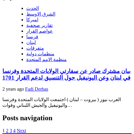
الحدث
الشرق الاوسط
اميركا
تقارير صحفية
عواصم القرار
فرنسا
لبنان
متفرقات
منظمات دولية
منظمة الامم المتحدة
بيان مشترك صادر عن سفارتي الولايات المتحدة وفرنسا
في لبنان وعن اليونيفيل حول التنسيق لدعم القرار 1701
2 years ago
Fadi Derbas
العرب نيوز ( بيروت – لبنان ) اجتمعت الولايات المتحدة وفرنسا
واليونيفيل والجيش اللبناني وقوات…
Posts navigation
1
2
3
4
Next