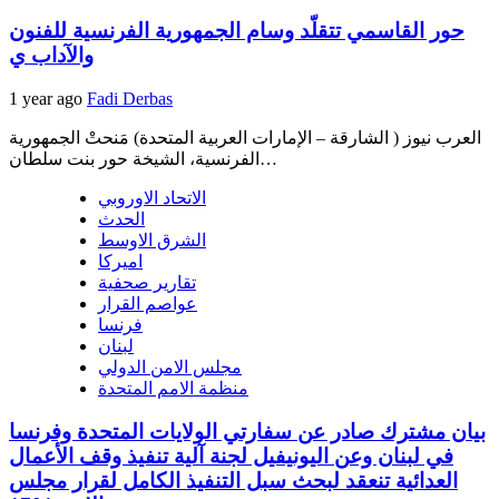
حور القاسمي تتقلّد وسام الجمهورية الفرنسية للفنون
والآداب ي
1 year ago
Fadi Derbas
العرب نيوز ( الشارقة – الإمارات العربية المتحدة) مَنحتْ الجمهورية
الفرنسية، الشيخة حور بنت سلطان…
الاتحاد الاوروبي
الحدث
الشرق الاوسط
اميركا
تقارير صحفية
عواصم القرار
فرنسا
لبنان
مجلس الامن الدولي
منظمة الامم المتحدة
بيان مشترك صادر عن سفارتي الولايات المتحدة وفرنسا
في لبنان وعن اليونيفيل لجنة آلية تنفيذ وقف الأعمال
العدائية تنعقد لبحث سبل التنفيذ الكامل لقرار مجلس