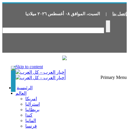
إتصل بنا
|
السبت
،
الموافق
٠٨
أغسطس
٢٠٢٦
ميلاديا
Skip to content
Primary Menu
الرئيسية
العالم
امريكا
استراليا
بريطانيا
كندا
المانيا
فرنسا