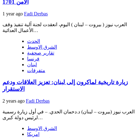
الامن 1701
1 year ago
Fadi Derbas
العرب نيوز ( بيروت – لبنان ) اليوم، انعقدت لجنة آلية تنفيذ وقف
الأعمال العدائية…
الحدث
الشرق الاوسط
تقارير صحفية
فرنسا
لبنان
متفرقات
زيارة تاريخية لماكرون إلى لبنان: تعزيز العلاقات ودعم
الاستقرار
2 years ago
Fadi Derbas
العرب نيوز (بيروت – لبنان) د.دحمان الحدي. – في أول زيارة رسمية
لرئيس دولة كبرى…
الشرق الاوسط
امريكا