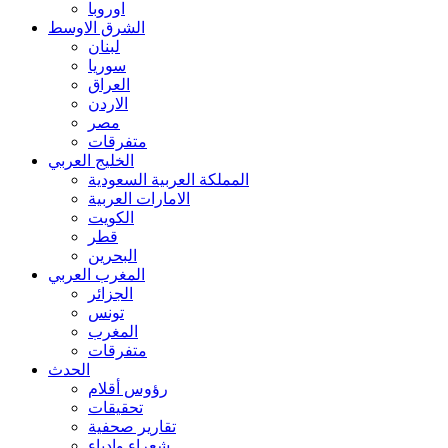
اوروبا
الشرق الاوسط
لبنان
سوريا
العراق
الاردن
مصر
متفرقات
الخليج العربي
المملكة العربية السعودية
الامارات العربية
الكويت
قطر
البحرين
المغرب العربي
الجزائر
تونس
المغرب
متفرقات
الحدث
رؤوس أقلام
تحقيقات
تقارير صحفية
شعراء وادباء