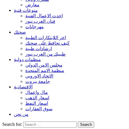
معارض
منوعات فنية
احدث الاعمال الفنية
فنان العرب نيوز
مهرجانات
صحتك
اخر اللابتكارات الطبية
كيف تحافظ على صحتك
ارشادات طبية
طبيبك من العرب نيوز
منظمات دولية
مجلس الامن الدولي
منظمة الامم المتحدة
الاتحاد الاوروبي
جامعة بيروت
الاقتصادية
مال واعمال
اسعار الذهب
اسعار النفط
سوق العقارات
من نحن
Search for: