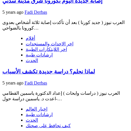
إصابة جديدة اليوم بكورونا شرق مدينة سدني
5 years ago
Fadi Derbas
العرب نيوز ( جديد كورنا ) بعد أن تأكدت إصابة ثلاثة أشخاص بعدوى
كورونا بالضواحي…
أقلام
اخر الاحداث والمستجدات
اخر اللابتكارات الطبية
ارشادات طبية
الحدث
لماذا نحلم؟ دراسة جديدة تكشف الأسباب
5 years ago
Fadi Derbas
العرب نيوز ( دراسات وابحاث ) إعداد الدكتورة ياسمين القطامي
-اعدت د. ياسمين دراسة حول…
اخبار العالم
ارشادات طبية
الحدث
كيف تحافظ على صحتك