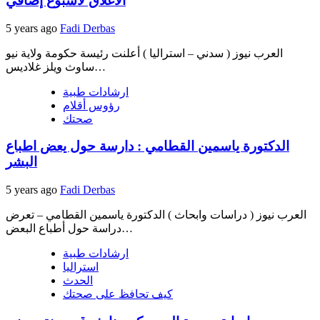
الاغلاق لأسبوع إضافي
5 years ago
Fadi Derbas
العرب نيوز ( سدني – استراليا ) أعلنت رئيسة حكومة ولاية نيو
ساوث ويلز غلاديس…
ارشادات طبية
رؤوس أقلام
صحتك
الدكتورة ياسمين القطامي : دارسة حول يعض اطباع
البشر
5 years ago
Fadi Derbas
العرب نيوز ( دراسات وابحاث ) الدكتورة ياسمين القطامي – تعرض
دراسة حول أطباع البعض…
ارشادات طبية
استراليا
الحدث
كيف تحافظ على صحتك