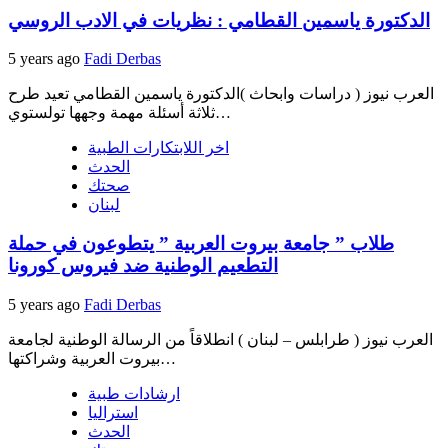
الدكتورة ياسمين القطامي : نظريات في الادب الروسي
5 years ago
Fadi Derbas
العرب نيوز ( دراسات وابحاث )الدكتورة ياسمين القطامي تعيد طرح
ثلاثة أسئلة مهمة وجهها تولستوي…
اخر اللابتكارات الطبية
الحدث
صحتك
لبنان
طلاب ” جامعة بيروت العربية ” يتطوعون في حملة
التطعيم الوطنية ضد فيروس كورونا
5 years ago
Fadi Derbas
العرب نيوز ( طرابلس – لبنان ) انطلاقاً من الرسالة الوطنية لجامعة
بيروت العربية وشراكتها…
ارشادات طبية
استراليا
الحدث