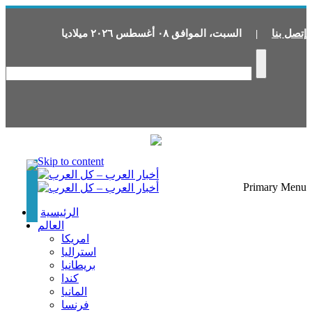
إتصل بنا
|
السبت
،
الموافق
٠٨
أغسطس
٢٠٢٦
ميلاديا
Skip to content
Primary Menu
الرئيسية
العالم
امريكا
استراليا
بريطانيا
كندا
المانيا
فرنسا