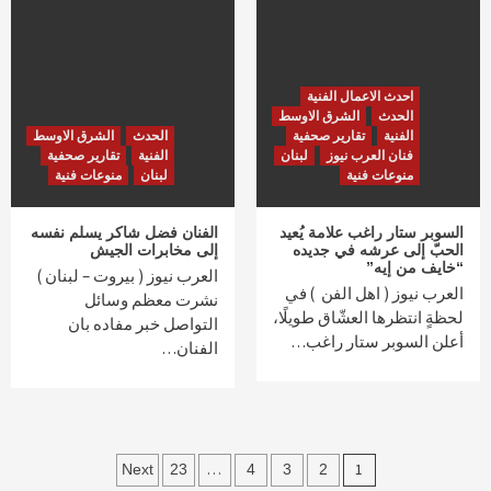
احدث الاعمال الفنية
الحدث
الشرق الاوسط
الفنية
تقارير صحفية
الحدث
الشرق الاوسط
فنان العرب نيوز
لبنان
الفنية
تقارير صحفية
منوعات فنية
لبنان
منوعات فنية
السوبر ستار راغب علامة يُعيد
الفنان فضل شاكر يسلم نفسه
الحبّ إلى عرشه في جديده
إلى مخابرات الجيش
“خايف من إيه”
العرب نيوز ( بيروت – لبنان )
العرب نيوز ( اهل الفن ) في
نشرت معظم وسائل
لحظةٍ انتظرها العشّاق طويلًا،
التواصل خبر مفاده بان
أعلن السوبر ستار راغب…
الفنان…
Posts
…
1
Next
23
4
3
2