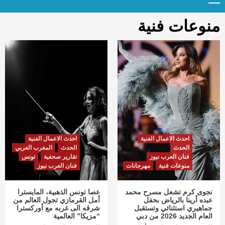
Menu
t
conten
منوعات فنية
احدث الاعمال الفنية
احدث الاعمال الفنية
الحدث
الحدث
المغرب العربي
فنان العرب نيوز
تقارير صحفية
تونس
منوعات فنية
مهرجانات
فنان العرب نيوز
نجوى كرم تشعل مسرح محمد
عصا تونس الذهبية، المايسترا
عبده أرينا بالرياض بحفل
أمل القرمازي تجول العالم من
جماهيري استثنائي وتستقبل
شرقه الى غربه مع أوركسترا
العام الجديد 2026 من دبي
“مزيكا” العالمية