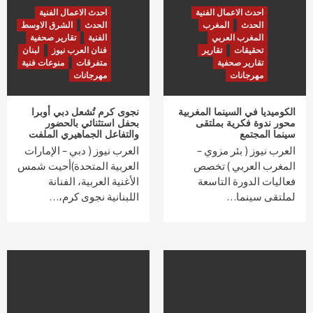
احدث الاعمال الفنية
احدث الاعمال الفنية
الحدث
المغرب
الحدث
الشرق الاوسط
المغرب العربي
الفنية
تقارير صحفية
تحقيقات
تقارير
فنان العرب نيوز
لبنان
تقارير صحفية
متفرقات
منوعات فنية
مهرجانات
مهرجانات
الكوميديا في السينما المغربية
نجوى كرم تُشعل دبي أوبرا
محور ندوة فكرية بملتقى
بحفل استثنائي بالحضور
سينما المجتمع
والتفاعل الجماهيري الملفت
العرب نيوز ( بئر مزوي –
العرب نيوز ( دبي – الإمارات
المغرب العربي ) تخصص
العربية المتحدة)أحيت شمس
فعاليات الدورة التاسعة
الأغنية العربية، الفنانة
لملتقى سينما…
اللبنانية نجوى كرم،…