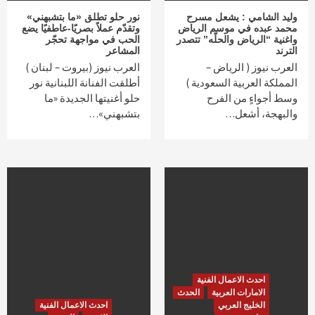
وليد الشامي : يشعل مسرح
نور حلو تطلق «ما بتشبهني»
محمد عبده في موسم الرياض
وتقدّم عملاً بصريًا-عاطفيًا يضع
واغنية “الرياض والحلّه” تتصدر
الحب في مواجهة تحجّر
الترند
المشاعر
العرب نيوز ( الرياض –
العرب نيوز (بيروت – لبنان )
المملكة العربية السعودية )
أطلقت الفنانة اللبنانية نور
وسط أجواءٍ من الفرح
حلو أغنيتها الجديدة «ما
والبهجة، أشعل…
بتشبهني»…
احدث الاعمال الفنية
الامارات العربية
الحدث
الخليج العربي
احدث الاعمال الفنية