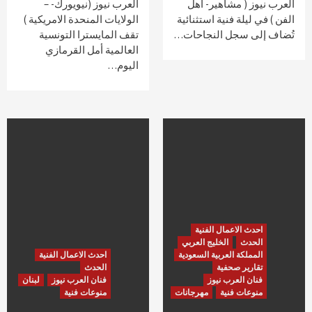
العرب نيوز ( مشاهير- أهل
العرب نيوز (نيويورك- –
الفن ) في ليلة فنية استثنائية
الولايات المنحدة الامريكية )
تُضاف إلى سجل النجاحات…
تقف المايسترا التونسية
العالمية أمل القرمازي
اليوم…
احدث الاعمال الفنية
الحدث
الخليج العربي
المملكة العربية السعودية
احدث الاعمال الفنية
تقارير صحفية
الحدث
فنان العرب نيوز
فنان العرب نيوز
لبنان
منوعات فنية
مهرجانات
منوعات فنية