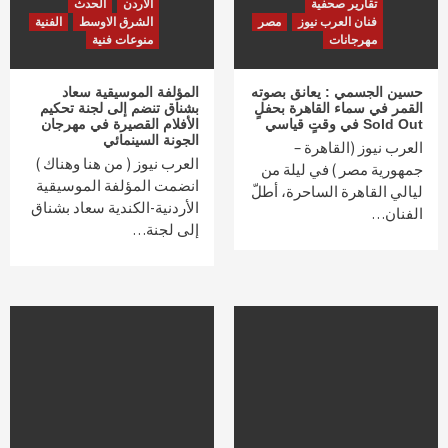
تقارير صحفية
الاردن
الحدث
فنان العرب نيوز
مصر
الشرق الاوسط
الفنية
مهرجانات
منوعات فنية
حسين الجسمي : يعانق بصوته
المؤلفة الموسيقية سعاد
القمر في سماء القاهرة بحفلٍ
بشناق تنضم إلى لجنة تحكيم
Sold Out في وقتٍ قياسي
الأفلام القصيرة في مهرجان
الجونة السينمائي
العرب نيوز (القاهرة –
العرب نيوز ( من هنا وهناك )
جمهورية مصر ) في ليلة من
انضمت المؤلفة الموسيقية
ليالي القاهرة الساحرة، أطلّ
الأردنية-الكندية سعاد بشناق
الفنان…
إلى لجنة…