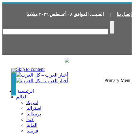
إتصل بنا
|
السبت
،
الموافق
٠٨
أغسطس
٢٠٢٦
ميلاديا
Skip to content
Primary Menu
الرئيسية
العالم
امريكا
استراليا
بريطانيا
كندا
المانيا
فرنسا