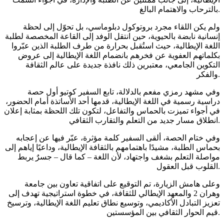
بالترحاب والاهتمام البالغ.
ولم يكن اللقاء مجرد بروتوكول دبلوماسي، بل تحوّل إلى لحظة
إنسانية نابضة بالحيوية، حين انتقل الوفد إلى القاعة المخصصة لطلبة
اللغة الإيطالية، حيث استُقبل بحرارة من طرف الطلبة الذين عبّروا
بكلماتهم العفوية عن فخرهم بانضمام اللغة الإيطالية إلى عروض
التكوين الجامعي، معتبرين ذلك نافذة جديدة على عالم الثقافة
والفكر.
وفي مشهد رمزي مفعم بالدلالة، تابع السفير كوتيو أول حصة
دراسية رسمية في اللغة الإيطالية، قدمها أحد الأساتذة أمام الحضور،
في أجواء تميزت بالحماس والتفاعل، لتكون تلك اللحظة بمثابة إعلان
انطلاق مسار جديد من التعلم والتقارب الثقافي.
وفي ختام الحصة، ألقى السفير كلمة مؤثرة، عبّر فيها عن إعجابه
بحماس الطلبة، مشيدًا باهتمامهم بالثقافة الإيطالية، وداعيًا إياهم إلى
مواصلة التعلم بشغف واجتهاد، لأن اللغة – كما قال – جسرٌ يربط
القلوب قبل العقول.
وعلى هامش الزيارة، تم التوقيع على اتفاقية تعاون بين جامعة
وهران 2 والمعهد الإيطالي للثقافة، في خطوة استراتيجية تهدف إلى
تعزيز التبادل الأكاديمي، وتوسيع نطاق تعليم اللغة الإيطالية، وترسيخ
قيم الحوار الثقافي بين المؤسستين.