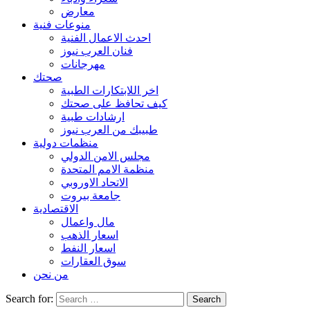
معارض
منوعات فنية
احدث الاعمال الفنية
فنان العرب نيوز
مهرجانات
صحتك
اخر اللابتكارات الطبية
كيف تحافظ على صحتك
ارشادات طبية
طبيبك من العرب نيوز
منظمات دولية
مجلس الامن الدولي
منظمة الامم المتحدة
الاتحاد الاوروبي
جامعة بيروت
الاقتصادية
مال واعمال
اسعار الذهب
اسعار النفط
سوق العقارات
من نحن
Search for: