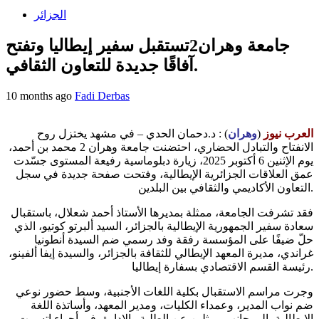
الجزائر
جامعة وهران2تستقبل سفير إيطاليا وتفتح
آفاقًا جديدة للتعاون الثقافي.
10 months ago
Fadi Derbas
العرب نيوز
(
وهران
) : د.دحمان الحدي – في مشهد يختزل روح
الانفتاح والتبادل الحضاري، احتضنت جامعة وهران 2 محمد بن أحمد،
يوم الإثنين 6 أكتوبر 2025، زيارة دبلوماسية رفيعة المستوى جسّدت
عمق العلاقات الجزائرية الإيطالية، وفتحت صفحة جديدة في سجل
التعاون الأكاديمي والثقافي بين البلدين.
فقد تشرفت الجامعة، ممثلة بمديرها الأستاذ أحمد شعلال، باستقبال
سعادة سفير الجمهورية الإيطالية بالجزائر، السيد ألبرتو كوتيو، الذي
حلّ ضيفًا على المؤسسة رفقة وفد رسمي ضم السيدة أنطونيا
غراندي، مديرة المعهد الإيطالي للثقافة بالجزائر، والسيدة إيفا ألفينو،
رئيسة القسم الاقتصادي بسفارة إيطاليا.
وجرت مراسم الاستقبال بكلية اللغات الأجنبية، وسط حضور نوعي
ضم نواب المدير، وعمداء الكليات، ومدير المعهد، وأساتذة اللغة
الإيطالية، إلى جانب ممثلين عن الطلبة والإدارة، في أجواء اتسمت