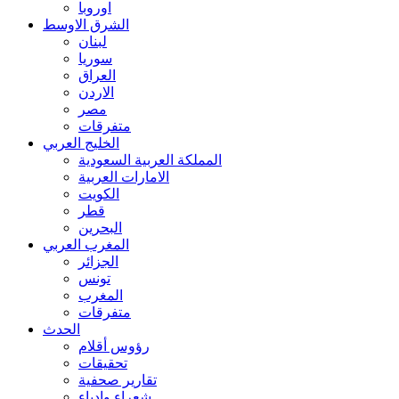
اوروبا
الشرق الاوسط
لبنان
سوريا
العراق
الاردن
مصر
متفرقات
الخليج العربي
المملكة العربية السعودية
الامارات العربية
الكويت
قطر
البحرين
المغرب العربي
الجزائر
تونس
المغرب
متفرقات
الحدث
رؤوس أقلام
تحقيقات
تقارير صحفية
شعراء وادباء