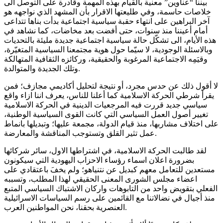
بيننا “عناوين” معنية بالقيام بهذه المهمة وقادرة على التوصل الى
خلاصات حاسمة، وفي طليعتها الاقرار بأن المشهد الذي نواجهه هو
آخر البراهين على انتهاء حقبة سياسية اجتماعية بدأت بناها تتداعى
أمام أعيننا منذ سنوات، حتى أفضت بعد مخاضات، كما نشاهد في
هذه الأيام، الى تشكّل حالة سياسية اجتماعية جديدة مليئة بالتحديات
وبالاسئلة الوجودية، لا سيّما حول هوية مجتمعنا السياسية المتغيّرة،
وقيَمِه الاجتماعية المرغوبة والحقيقية، وركائزه الثقافية المتهالكة
وتلك الجديدة والمتوالدة.
لا أقول ذلك عن حدس مجرد، أو نتيجة لتحليل أكاديمي مجازف؛ فمن
يقرأ شرطي الحركة الاسلامية كما أعلنا للناس، يعرف اننا ازاء واقع
سياسي جديد قررت فيه المرجعيات الدينية في الحركة الاسلامية
تغيير أصول العمل السياسي التي كانت القوى السياسية الوطنية،
على اختلاف مشاربها، منذ قيام الدولة، مجمعة عليها؛ وتبديلها بانماط
عمل تثير القلق وتستوجب المناقشة والمعارضة.
لقد طالبت الحركة الاسلامية، في اشتراطها الاول، سائر شركائها
بضرورة اعلان اسماء رؤساء الاحزاب اليهودية التي سيكونون
مستعدين للتعامل معهم كبديل عن نتنياهو؛ ولم يخفَ باعتقادي على
اعضاء مجلس الشورى المعنى الحقيقي لهذا المطلب، وتسببه
الفعلي بتقويض واحد من التابوهات واركان الاشتباك السياسي المتبع
منذ أجيال في نضالاتنا مع القائمين على رسم السياسات الاسرائيلية
العنصرية بحقنا، نحن المواطنين العرب.