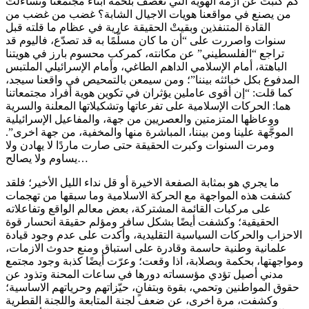
كم كتبتُ عن ازمة الهوية التي تعصف بلحمة ابناء مجتمعنا وتساءلتُ
من يصنع في مواقعنا هويات الاجيال الشابة؟ غضب من غضب من
القادة المتنفذين وبقيتْ الحقيقة عارية في عظام ما قلته قبل
سنوات واصررت على “أن ما كان مسلّمًا به قد تصدّع، فاليوم قد
تراجع “الفلسطيني” عن مكانته، كمركب محسوم بارز في هويتنا
الباهتة، أمام الإسلامي الداهم الطاغي، وأمام الإسرائيلي الملتبس
المدفوع بكل خبائثه بيننا”؛ ومن سيمعن بالتمحيص في واقعنا سيجد،
كما قلت: “إن أقوى عاملين يؤثران في تكوين هوية أفراد مجتمعاتنا
هما: الحركات الإسلامية على تفرعاتها وتشكيلاتها المعلنة والسرية
ووعاظها المتزمتين والعصريين من جهة، والمفاعيل الإسرائيلية
الموجَّهة علينا ومن بيننا، المباشرة منها والمخفية، من جهة اخرى”.
ومرت السنوات وكبرت الحقيقة حتى صارت ماردًا لا يهادن ولا
يساوم ولا يصالح…
ما يجري هو بمثابة الصفعة الاخيرة أو قل نداء الليل الأخير؛ فلقد
كشفت هذه المواجهة مع الحركة الاسلامية وما سبقها من تهجمات
على مركبات القائمة المشتركة، بعض معالم الواقع وتفاعلاته
الحقيقية؛ وكشفت أيضًا بشكل سافر ومؤلم حقيقة انحسار قوة
الاحزاب والحركات السياسية التقليدية، وأكدت على عدم وجود قيادة
علمانية وطنية حاسمة وقادرة على استباق ومنع حدوث الازمات،
ومواجهتها، بحكمة وبصلابة، اذا وقعت؛ وعرّت أيضًا كذبة وجود مجتمع
مدني أصيل تؤدي مؤسساته دورها في ساعات المحنة وتذود عن
حقوق المواطنين وتحمي، بقوة وبتفانٍ، حيّزاتهم وحرياتهم الاساسية؛
وكشفت، مرة اخرى، عن ضعف لجنة المتابعة واللجنة القطرية