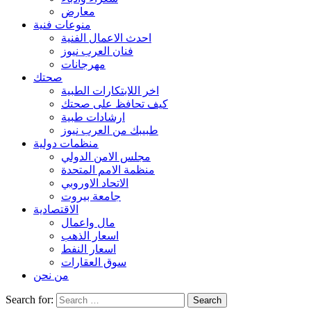
معارض
منوعات فنية
احدث الاعمال الفنية
فنان العرب نيوز
مهرجانات
صحتك
اخر اللابتكارات الطبية
كيف تحافظ على صحتك
ارشادات طبية
طبيبك من العرب نيوز
منظمات دولية
مجلس الامن الدولي
منظمة الامم المتحدة
الاتحاد الاوروبي
جامعة بيروت
الاقتصادية
مال واعمال
اسعار الذهب
اسعار النفط
سوق العقارات
من نحن
Search for: