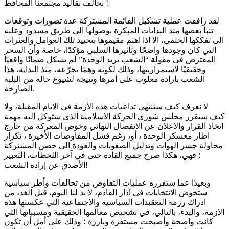
تخالف تقاليد مجتمعنا المحافظ !
لقد رافقت عملية تشكيل القائمة المشتركة عدة تصورات وتوقعات
تنبأ بعضها منذ البدايات المبكرة بوصولها الى طريق مسدود وعليه
الى تفككها الحتمي، الا اذا اهتم مقيموها بتحييد تلك العوامل والعثرات
التي كان وجودها واضحًا وتأثيرها السلبي مؤكدًا، خاصة وأن السحر
المفترض في مقولة “الشعب يريد الوحدة” لم يشكل ضمانًا واقعيًا
وحقيقيًا لاستمراريتها، وذلك لكونه وهمًا تجرّعه، منذ البداية، هذا
الشعب بارادة مغلوب على أمرها ونتيجة لشيوع حالة من البلبة
الصارخة.
لا نعرف كيف ستنتهي تداعيات هذه الأزمة في الايام المقبلة، ولا
كيف سيقرر مجلس شورى الحركة الاسلامية الذي ستوكل اليه مهمة
اتخاذ القرار والاعلان عن الانفصال النهائي وخوض المعركة من خارج
اطار معسكر الوحدة ، أو، رغم فشل المفاوضات الأخيرة ، تكرار
محاولة جسر الهوات وتذليل الصعوبات والعودة الى حضن المشتركة
؛ فهي، هكذا صرح جميع القادة حتى في آخر اللحظات، التعبير
الأصدق عن إرادة الشعب!
وبعيدًا عما ستفرزه عمليات التفاوض من تحالفات وأطر سياسية
ستخوض الانتخابات في آذار القادم، لا بد لنا اليوم، قبل الغد، من
ادراك رزمة التعقيدات السياسية والاجتماعية التي عكستها هذه
الازمة، والبدء، بالتالي، في تشخيص معالمها الحقيقية ومسبباتها التي
كانت واضحة وأصبحت مستفزة وبارزة ؛ وذلك على أمل أن تكون