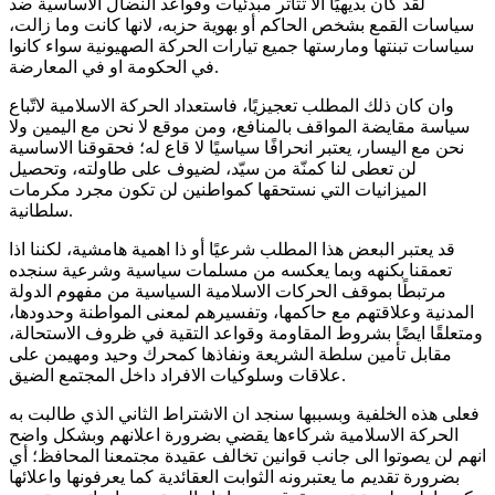
لقد كان بديهيًا ألا تتأثر مبدئيات وقواعد النضال الأساسية ضد
سياسات القمع بشخص الحاكم أو بهوية حزبه، لانها كانت وما زالت،
سياسات تبنتها ومارستها جميع تيارات الحركة الصهيونية سواء كانوا
في الحكومة او في المعارضة.
وان كان ذلك المطلب تعجيزيًا، فاستعداد الحركة الاسلامية لاتّباع
سياسة مقايضة المواقف بالمنافع، ومن موقع لا نحن مع اليمين ولا
نحن مع اليسار، يعتبر انحرافًا سياسيًا لا قاع له؛ فحقوقنا الاساسية
لن تعطى لنا كمنّة من سيّد، لضيوف على طاولته، وتحصيل
الميزانيات التي نستحقها كمواطنين لن تكون مجرد مكرمات
سلطانية.
قد يعتبر البعض هذا المطلب شرعيًا أو ذا اهمية هامشية، لكننا اذا
تعمقنا بكنهه وبما يعكسه من مسلمات سياسية وشرعية سنجده
مرتبطًا بموقف الحركات الاسلامية السياسية من مفهوم الدولة
المدنية وعلاقتهم مع حاكمها، وتفسيرهم لمعنى المواطنة وحدودها،
ومتعلقًا ايضًا بشروط المقاومة وقواعد التقية في ظروف الاستحالة،
مقابل تأمين سلطة الشريعة ونفاذها كمحرك وحيد ومهيمن على
علاقات وسلوكيات الافراد داخل المجتمع الضيق.
فعلى هذه الخلفية وبسببها سنجد ان الاشتراط الثاني الذي طالبت به
الحركة الاسلامية شركاءها يقضي بضرورة اعلانهم وبشكل واضح
انهم لن يصوتوا الى جانب قوانين تخالف عقيدة مجتمعنا المحافظ؛ أي
بضرورة تقديم ما يعتبرونه الثوابت العقائدية كما يعرفونها واعلائها