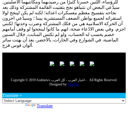
للرؤساء، اللتين خسرتا كثيرًا من رصيديهما ومكانتيهما الأصليتين.
سيدّعي البعض ان نتنياهو نجح بتفتيت القائمة المشتركة وذلك بعد
نجاحه بتفسيخ معظم معسكرات اعدائه؛ لكنه لم يكن لينجح لولا
استقرائه لجميع بواطن الضعف المستشرية بيننا ؛ وسيدّعي اخرون
أن الحركة الاسلامية هي من فكك المشتركة وضرب وحدتها؛ لكنني
اجزم، وفي بعض الادّعاء صحة، انهم ما كانوا لينجحوا لو وقف أمامهم
خصم يحسب له الحساب، ولو لم تكتس المنابت، خلال السنين
الماضية، في الشوارع وفي الحارات، بالأخضر، بعد أن بهتت سائر
ألوان قوس قزح.
Copyright © 2019 Arabnews اخبار العرب - كل العرب - . All Rights Reserved.
Designed by
AmcTag
Translate »
Powered by
Translate