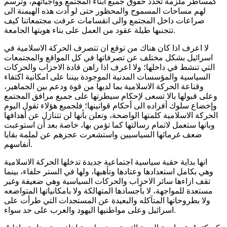
كمساطر ملزمة تحدد حقوق جميع ابناء المجتمع وواجباتهم، وترسم
لهم مساحات المسموح والمحظور حتى لو أدت هذه الهيمنة الى
صراعات داخل المجتمع والى انقسامات عرفت مجتمعاتنا كيف
تتجنبها طيلة عقود من العمل على بناء هويتها الجامعة.
لا اعرف اذا كان هناك من توقع ان تتصرف الحركة الاسلامية في
اسرائيل بشكل مختلف عن تصرفاتها في كل المواقع والمجتمعات
التي تنشط في داخلها؛ ولا اعرف اذا راهن قادة الاحزاب والحركات
السياسية والمؤسسات المدنية الموجودة بيننا على امكانية اكتفاء
وقناعة الحركة الاسلامية بما لديها من قوة ودعم بين الجماهير،
وعلى قبولها بالا تسعى لإحكام سيطرتها على جميع مرافق المجتمع
وإخضاع سلوك أفراده الى أحكام قوانينها؛ فلجميع هؤلاء تقول اليوم
الحركة الاسلامية كلمتها الواضحة، وتعلن بأنها لن تتنازل عن أهدافها
وبانها ستعمل لاتمام رسالتها كما تؤمن بها، خاصة بعد أن استوعبت
ضعف غرمائها السياسيين واستشعرت عجزهم عن لملمة بقايا
أنفاسهم.
انها بداية حقبة سياسية اجتماعية جديدة تدخلها الحركة الاسلامية
وهي بكامل استعدادها وعتادها وتأهبها، ولها في الستر حلفاء، بينما
تقف ازاءها سائر الاحزاب والحركات السياسية وهي ضعيفة وغير
مستعدة للمواجهة، لا بأجسادها المتهالكة ولا بامكانياتها المتواضعه
ولا بطروحاتها المتآكله والبعيدة عن المستجدات التي طرأت على
اسرائيل وعلى مواطنيها اليهود والعرب على حد سواء.