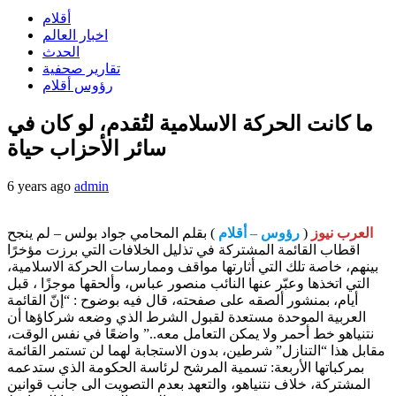
أقلام
اخبار العالم
الحدث
تقارير صحفية
رؤوس أقلام
ما كانت الحركة الاسلامية لتُقدم، لو كان في
سائر الأحزاب حياة
6 years ago
admin
العرب نيوز
(
رؤوس – أقلام
) بقلم المحامي جواد بولس – لم ينجح
اقطاب القائمة المشتركة في تذليل الخلافات التي برزت مؤخرًا
بينهم، خاصة تلك التي أثارتها مواقف وممارسات الحركة الاسلامية،
التي اتخذها وعبّر عنها النائب منصور عباس، وألحقها موجزًا ، قبل
أيام، بمنشور ألصقه على صفحته، قال فيه بوضوح : “إنّ القائمة
العربية الموحدة مستعدة لقبول الشرط الذي وضعه شركاؤها أن
نتنياهو خط أحمر ولا يمكن التعامل معه..” واضعًا في نفس الوقت،
مقابل هذا “التنازل” شرطين، بدون الاستجابة لهما لن تستمر القائمة
بمركباتها الأربعة: تسمية المرشح لرئاسة الحكومة الذي ستدعمه
المشتركة، خلاف نتنياهو، والتعهد بعدم التصويت الى جانب قوانين