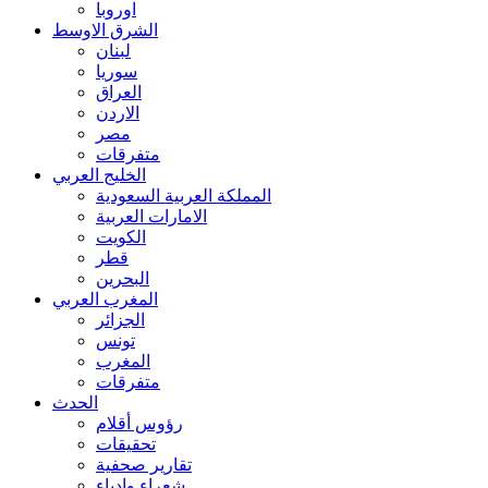
اوروبا
الشرق الاوسط
لبنان
سوريا
العراق
الاردن
مصر
متفرقات
الخليج العربي
المملكة العربية السعودية
الامارات العربية
الكويت
قطر
البحرين
المغرب العربي
الجزائر
تونس
المغرب
متفرقات
الحدث
رؤوس أقلام
تحقيقات
تقارير صحفية
شعراء وادباء