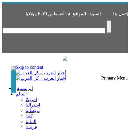
إتصل بنا
|
السبت
،
الموافق
٠٨
أغسطس
٢٠٢٦
ميلاديا
Skip to content
Primary Menu
الرئيسية
العالم
امريكا
استراليا
بريطانيا
كندا
المانيا
فرنسا