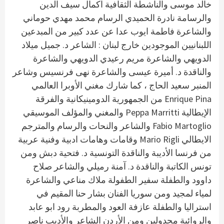
خالد موسى والناشطة الثقافية اكمال سيف الدين
والرسامة نادرة الحميدي الرسام محمد مهدي حوماني
والشاعرة فاطمة ايوب عدا عن عدد كبير من المبدعين
اللبنانيين الموجودين خارج لبنان : الشاعر د. جميل ميلاد
الدويهي والشاعرة مريم رعيدي الدويهي والشاعرة
والناقدة د. أميرة عيسى والشاعرة نهى فرنسيس وشاعر
المنبر سعيد الحاج ، كما شارك مغني الأوبرا العالمي
Enrique Pina من الجمهورية الدومينيكانية والفرقة
الإيطالية Peppa Marritti والمغني والمؤلف الموسيقي
Fabio Martoglio والشاعر والنحات والرسام والمترجم
الايطالي Mario Rigli وقامات وهامات ادبية وفنية عربية
من فرنسا الأديبة والناقدة التونسية د. فتحية دبش ومن
تونس الكاتبة والناقدة د. آمنة رميلي والشاعر صلاح
داوود والطفلة سفير الطفولة ملاك مناعي والشاعرة
لمياء لمجيد ومن سوريا الفنان بشار حنا المقيم في
استراليا والطفلة عازفة العود والمطربة رود ابو عابد
والروائية مجدولين ومن الأردن الشاعر والأديب ناصر