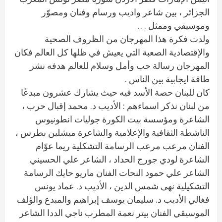
الجزائر ، بين شاعر واديب ورسام وفنان ومصوّر
وموسيقي وممثل …
ولدت فكرة هذا المهرجان من الظروف الصحية
والإقتصادية الصعبة التي يعيش في ظلها كل العالم فكان
المهرجان رسالة حب وأمل وسلام للعالم هدفه نشر
طاقة ايجابية بين الناس .
كان للبنان حصة الأسد فيه حيث يشارك عشرون مبدعًا
من لبنان نذكر اسماءهم : الأديب د. محمد إقبال حرب ،
الشاعرة ومؤسسة بيت الكورة جوليات انطونيوس
الناشطة الثقافية والإعلامية والشاعرة ميشلين بطرس ،
الفنان مرعب مرعب الرسامة التشكلية ريما عوّام
الشاعرة لودي جورج الحداد ، الشاعر علي الحسيني
الشاعر علي حمود النحات الفنان ماريو حايك الرسامة
التشكيلية نهى شمس الدين ، الأديب د. عماد يونس
فغالي الأديب د. سليمان يوسف إبراهيم والمبدع والؤلف
الموسيقي الفنان بيتر نعمة المطرب ناجي الددا الشاعر