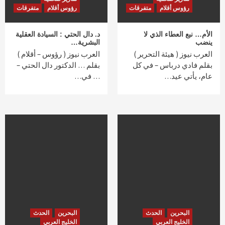
رؤوس أقلام
متفرقات
رؤوس أقلام
متفرقات
الأم… نبع العطاء الذي لا
د. دال الحتي : السيادة العقلية
ينضب
البشرية…
العرب نيوز ( هيئة التحرير )
العرب نيوز ( رؤوس – أقلام )
بقلم فادي درباس – في كل
بقلم … الدكتور دال الحتي –
عام، يأتي عيد…
… في…
البحرين
الحدث
البحرين
الحدث
الخليج العربي
الخليج العربي