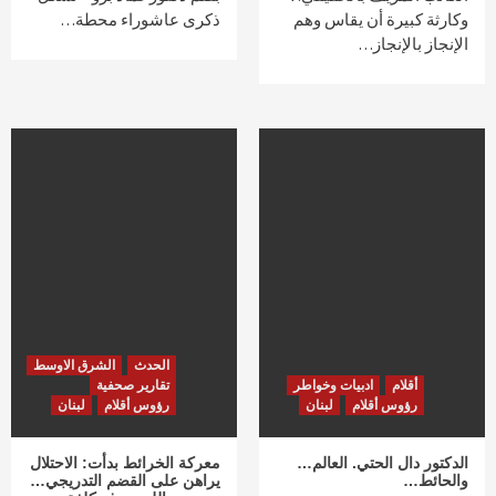
وكارثة كبيرة أن يقاس وهم
ذكرى عاشوراء محطة…
الإنجاز بالإنجاز…
الحدث
الشرق الاوسط
أقلام
ادبيات وخواطر
تقارير صحفية
رؤوس أقلام
لبنان
رؤوس أقلام
لبنان
الدكتور دال الحتي. العالم…
معركة الخرائط بدأت: الاحتلال
والحائط…
يراهن على القضم التدريجي…