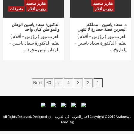
تقارير صحفية
تقارير صحفية
رؤوس أقلام
رؤوس أقلام
متفرقات
د. سعاد ياسين : مملكة
الدكتورة سعاد ياسين الوطن
البحرين قصة حضارةٍ لا تنتهي
والمواطن كيان واحد
العرب نيوز ( رؤوس – أقلام )
العرب نيوز ( رؤوس – أقلام )
بقلم : الدكتورة سعاد ياسين –
بقلم الدكتورة سعاد ياسين –
يا تاريخ…
الوطن ليس مجرد…
Posts
…
1
Next
60
4
3
2
navigation
Copyright © 2019 Arabnews اخبار العرب - كل العرب - . All Rights Reserved. Designed by
AmcTag