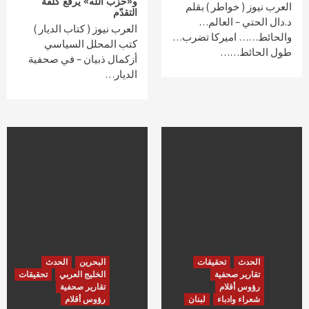
و«حزب الله» يرفع كلفة
العرب نيوز ( خواطر ) بقلم
التقدّم‏
د.دال الحتي – العالم…
العرب نيوز ( كتاب الديار )
والحائط…… اميركا تضرب…
كتب المحلل السياسي
طول الحائط……
أزكمال ذبيان – في صحفية
الديار…
الحدث
تحقيقات
البحرين
الحدث
تقارير صحفية
الخليج العربي
تحقيقات
رؤوس أقلام
تقارير صحفية
شعراء وادباء
لبنان
رؤوس أقلام