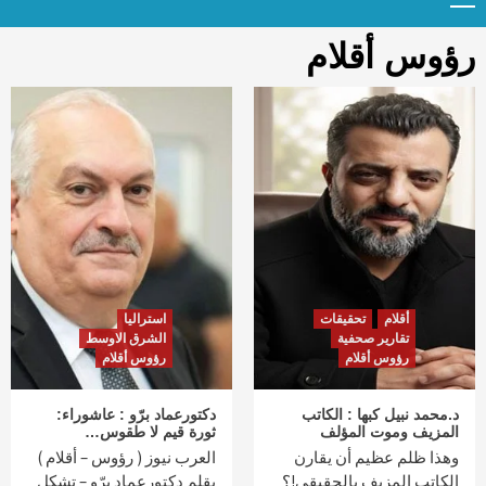
Menu
t
conten
رؤوس أقلام
أقلام
تحقيقات
استراليا
تقارير صحفية
الشرق الاوسط
رؤوس أقلام
رؤوس أقلام
د.محمد نبيل كبها : الكاتب
دكتورعماد برّو : عاشوراء:
المزيف وموت المؤلف
ثورة قيم لا طقوس…
وهذا ظلم عظيم أن يقارن
العرب نيوز ( رؤوس – أقلام )
الكاتب المزيف بالحقيقي!؟
بقلم دكتورعماد برّو – تشكل