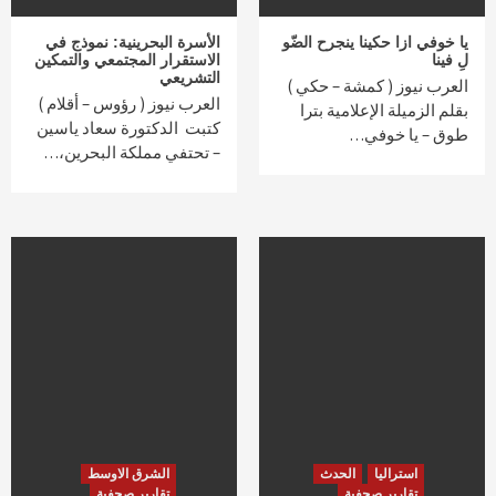
يا خوفي ازا حكينا ينجرح الضّو
الأسرة البحرينية: نموذج في
لِ فينا
الاستقرار المجتمعي والتمكين
التشريعي
العرب نيوز ( كمشة – حكي )
العرب نيوز ( رؤوس – أقلام )
بقلم الزميلة الإعلامية بترا
كتبت الدكتورة سعاد ياسين
طوق – يا خوفي…
– تحتفي مملكة البحرين،…
استراليا
الحدث
الشرق الاوسط
تقارير صحفية
تقارير صحفية