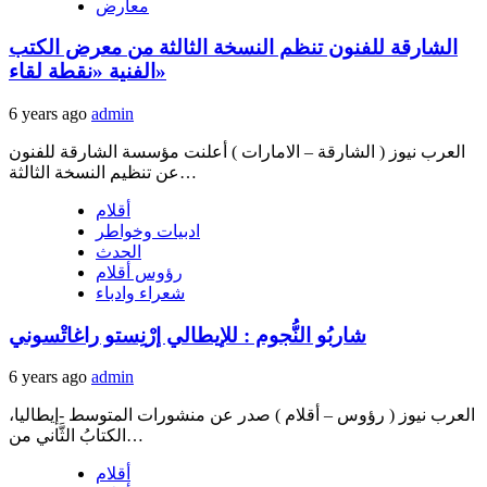
معارض
الشارقة للفنون تنظم النسخة الثالثة من معرض الكتب
الفنية «نقطة لقاء»
6 years ago
admin
العرب نيوز ( الشارقة – الامارات ) أعلنت مؤسسة الشارقة للفنون
عن تنظيم النسخة الثالثة…
أقلام
ادبيات وخواطر
الحدث
رؤوس أقلام
شعراء وادباء
شاربُو النُّجوم : للإيطالي إرْنِستو راغاتْسوني
6 years ago
admin
العرب نيوز ( رؤوس – أقلام ) صدر عن منشورات المتوسط -إيطاليا،
الكتابُ الثَّاني من…
أقلام