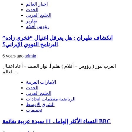
اخبار العالم
الحدث
الخليج العربي
تقارير
رؤوس أقلام
انكشاف طهران : هل يعرقل اغتيال “فخري زاده”
البرنامج النووي الإيراني؟
6 years ago
admin
العرب نيوز ( رؤوس – أقلام ) بقلم أ. نوار الصمد – أعاد اغتيال
العالِم…
الامارات العربية
الحدث
الخليج العربي
الرياضية منظمات اتحادات
الشرق الاوسط
تحقيقات
النساء الأكثر إلهاما.. 11 سيدة عربية بقائمة BBC