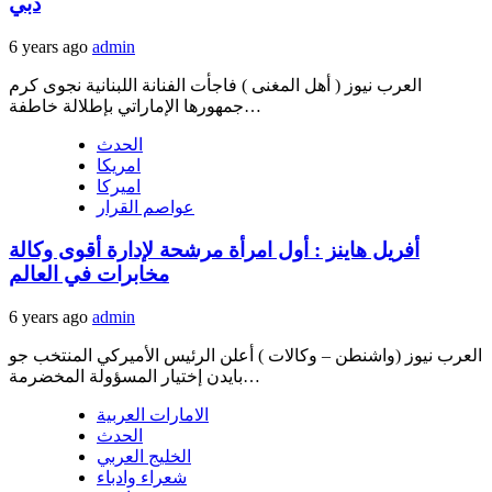
دبي
6 years ago
admin
العرب نيوز ( أهل المغنى ) فاجأت الفنانة اللبنانية نجوى كرم
جمهورها الإماراتي بإطلالة خاطفة…
الحدث
امريكا
اميركا
عواصم القرار
أفريل هاينز : أول امرأة مرشحة لإدارة أقوى وكالة
مخابرات في العالم
6 years ago
admin
العرب نيوز (واشنطن – وكالات ) أعلن الرئيس الأميركي المنتخب جو
بايدن إختيار المسؤولة المخضرمة…
الامارات العربية
الحدث
الخليج العربي
شعراء وادباء