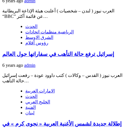
6 years ago
admin
العرب نيوز ( لندن – شخصيات ) أعلنت هيئة الإذاعة البريطانية
“BBC” عن قائمة أكثر…
الحدث
الرياضية منظمات اتحادات
الشرق الاوسط
رؤوس أقلام
إسرائيل ترفع حالة التأهب في سفاراتها حول العالم
6 years ago
admin
العرب نيوز ( القدس – وكالات ) كتب داوود عودة – رفعت إسرائيل
حالة التأهب…
الامارات العربية
الحدث
الخليج العربي
الفنية
لبنان
إطلالة جديدة لشمس الأغنية العربية « نجوى كرم » في