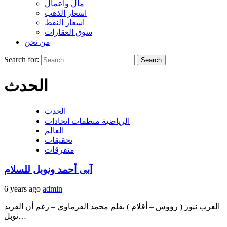
مال واعمال
اسعار الذهب
اسعار النفط
سوق العقارات
من نحن
Search for:
الحدث
الحدث
الرياضية منظمات اتحادات
العالم
تحقيقات
متفرقات
آبى أحمد ونوبل للسلام
6 years ago
admin
العرب نيوز ( رؤوس – أقلام ) بقلم محمد الفرماوي – رغم أن الفريد
نوبل…