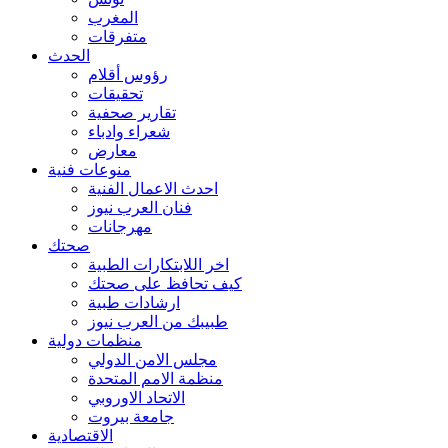
المغرب
متفرقات
الحدث
رؤوس أقلام
تحقيقات
تقارير صحفية
شعراء وادباء
معارض
منوعات فنية
احدث الاعمال الفنية
فنان العرب نيوز
مهرجانات
صحتك
اخر اللابتكارات الطبية
كيف تحافظ على صحتك
ارشادات طبية
طبيبك من العرب نيوز
منظمات دولية
مجلس الامن الدولي
منظمة الامم المتحدة
الاتحاد الاوروبي
جامعة بيروت
الاقتصادية