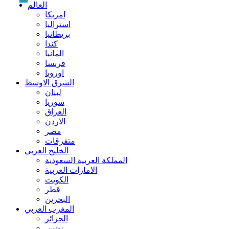
العالم
امريكا
استراليا
بريطانيا
كندا
المانيا
فرنسا
اوروبا
الشرق الاوسط
لبنان
سوريا
العراق
الاردن
مصر
متفرقات
الخليج العربي
المملكة العربية السعودية
الامارات العربية
الكويت
قطر
البحرين
المغرب العربي
الجزائر
تونس