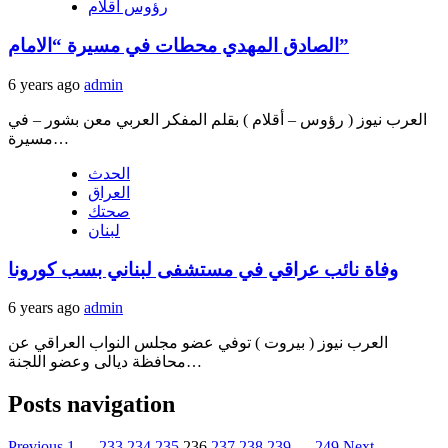
رؤوس أقلام
الصادق المهدي محطات في مسيرة “الامام”
6 years ago
admin
العرب نيوز ( رؤوس – أقلام ) بقلم المفكر العربي معن بشور – في
مسيرة…
الحدث
العراق
صحتك
لبنان
وفاة نائب عراقي في مستشفى لبناني بسب كورونا
6 years ago
admin
العرب نيوز ( بيروت ) توفي عضو مجلس النواب العراقي عن
محافظة ديالى وعضو اللجنة…
Posts navigation
Previous
1
…
233
234
235
236
237
238
239
…
249
Next